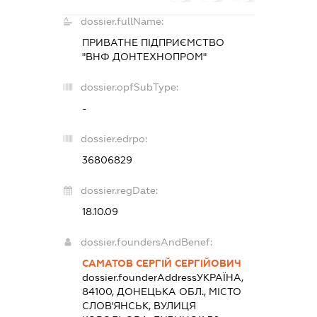
dossier.fullName:
ПРИВАТНЕ ПІДПРИЄМСТВО
"ВНФ ДОНТЕХНОПРОМ"
dossier.opfSubType:
-
dossier.edrpo:
36806829
dossier.regDate:
18.10.09
dossier.foundersAndBenef:
САМАТОВ СЕРГІЙ СЕРГІЙОВИЧ
dossier.founderAddress
УКРАЇНА,
84100, ДОНЕЦЬКА ОБЛ., МІСТО
СЛОВ'ЯНСЬК, ВУЛИЦЯ