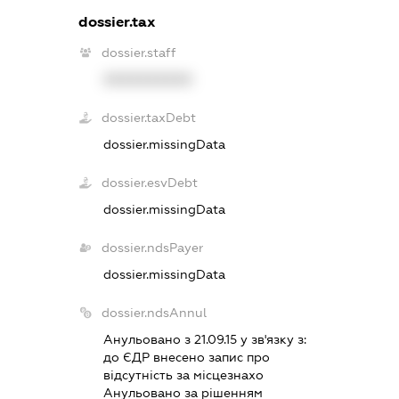
dossier.tax
dossier.staff
XXXXXXXXXX
dossier.taxDebt
dossier.missingData
dossier.esvDebt
dossier.missingData
dossier.ndsPayer
dossier.missingData
dossier.ndsAnnul
Анульовано з 21.09.15 у зв'язку з:
до ЄДР внесено запис про
вiдсутнiсть за мiсцезнахо
Анульовано за рiшенням