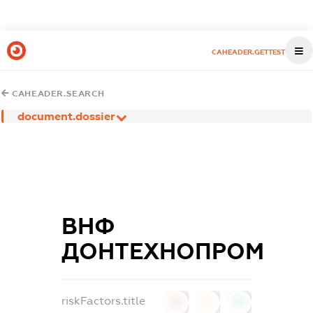
CAHEADER.GETTEST
CAHEADER.SEARCH
document.dossier
ВНФ
ДОНТЕХНОПРОМ
riskFactors.title
0
0
0