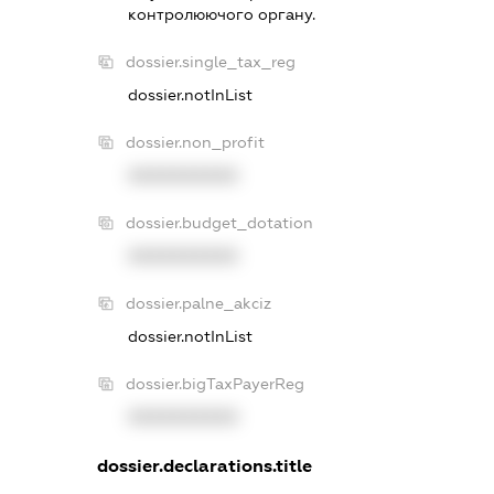
контролюючого органу.
dossier.single_tax_reg
dossier.notInList
dossier.non_profit
XXXXXXXXXX
dossier.budget_dotation
XXXXXXXXXX
dossier.palne_akciz
dossier.notInList
dossier.bigTaxPayerReg
XXXXXXXXXX
dossier.declarations.title