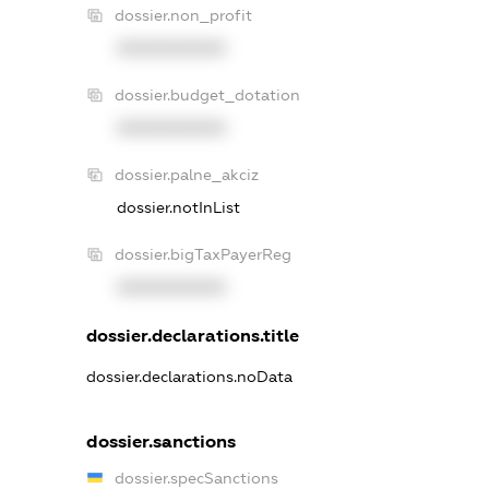
dossier.non_profit
XXXXXXXXXX
dossier.budget_dotation
XXXXXXXXXX
dossier.palne_akciz
dossier.notInList
dossier.bigTaxPayerReg
XXXXXXXXXX
dossier.declarations.title
dossier.declarations.noData
dossier.sanctions
dossier.specSanctions