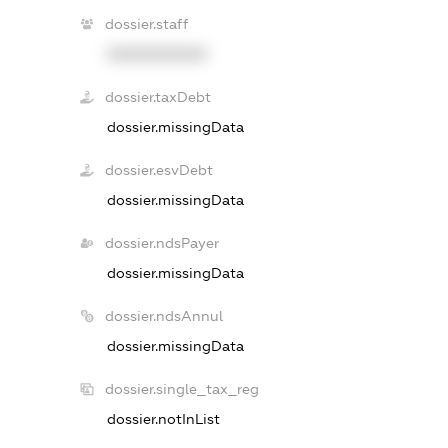
dossier.staff
XXXXXXXXXX
dossier.taxDebt
dossier.missingData
dossier.esvDebt
dossier.missingData
dossier.ndsPayer
dossier.missingData
dossier.ndsAnnul
dossier.missingData
dossier.single_tax_reg
dossier.notInList