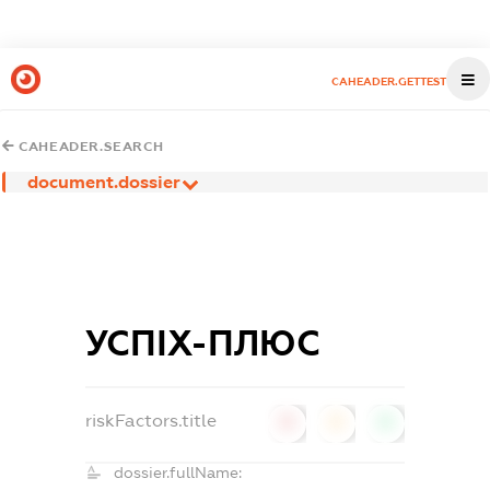
CAHEADER.GETTEST
CAHEADER.SEARCH
document.dossier
УСПІХ-ПЛЮС
riskFactors.title
0
0
0
dossier.fullName: