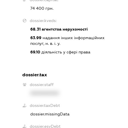
74 400 грн.
dossier.kveds:
68.31
агентства нерухомості
63.99
надання інших інформаційних
послуг, н. в. і. у.
69.10
діяльність у сфері права
dossier.tax
dossier.staff
XXXXXXXXXX
dossier.taxDebt
dossier.missingData
dossier.esvDebt