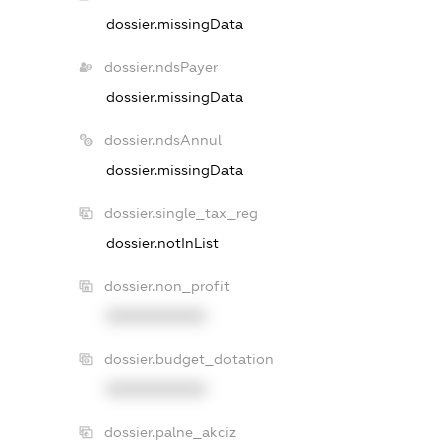
dossier.missingData
dossier.ndsPayer
dossier.missingData
dossier.ndsAnnul
dossier.missingData
dossier.single_tax_reg
dossier.notInList
dossier.non_profit
XXXXXXXXXX
dossier.budget_dotation
XXXXXXXXXX
dossier.palne_akciz