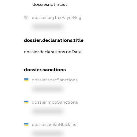
dossier.notInList
dossier.bigTaxPayerReg
XXXXXXXXXX
dossier.declarations.title
dossier.declarations.noData
dossier.sanctions
dossier.specSanctions
XXXXXXXXXX
dossier.rnboSanctions
XXXXXXXXXX
dossier.amkuBlackList
XXXXXXXXXX