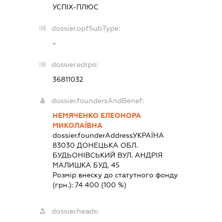
УСПІХ-ПЛЮС
dossier.opfSubType:
-
dossier.edrpo:
36811032
dossier.foundersAndBenef:
НЕМЯЧЕНКО ЕЛЕОНОРА
МИКОЛАЇВНА
dossier.founderAddress
УКРАЇНА
83030 ДОНЕЦЬКА ОБЛ.
БУДЬОНIВСЬКИЙ ВУЛ. АНДРІЯ
МАЛИШКА БУД. 45
Розмір внеску до статутного фонду
(грн.):
74 400
(100 %)
dossier.heads: