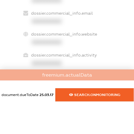
XXXXXXXXXX
dossier.commercial_info.email
XXXXXXXXXX
dossier.commercial_info.website
XXXXXXXXXX
dossier.commercial_info.activity
XXXXXXXXXX
freemium.actualData
freemium.exampleText_1
freemium.exampleText_2
document.dueToDate
25.03.17
SEARCH.ONMONITORING
freemium.anonymousPerSearch2
FREEMIUM.DETAILS
FREEMIUM.REGISTER