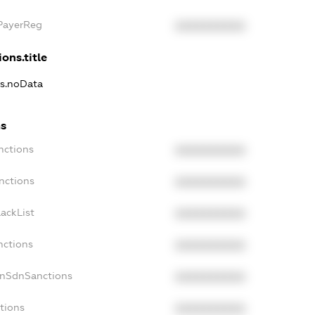
xPayerReg
XXXXXXXXXX
ons.title
ns.noData
ns
nctions
XXXXXXXXXX
nctions
XXXXXXXXXX
ackList
XXXXXXXXXX
nctions
XXXXXXXXXX
onSdnSanctions
XXXXXXXXXX
tions
XXXXXXXXXX