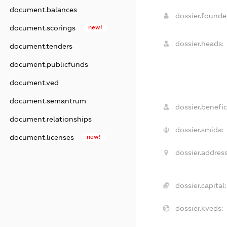
document.balances
dossier.found
document.scorings
new!
dossier.heads:
document.tenders
document.publicfunds
document.ved
document.semantrum
dossier.benefic
document.relationships
dossier.smida:
document.licenses
new!
dossier.address
dossier.capital:
dossier.kveds: