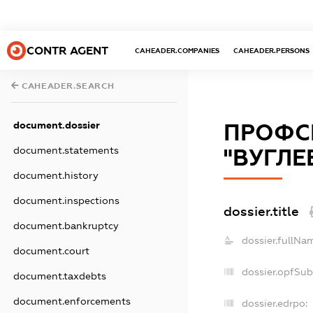
CONTR AGENT
CAHEADER.COMPANIES
CAHEADER.PERSONS
CAHEADER.SEARCH
document.dossier
ПРОФСП
document.statements
"ВУГЛ
document.history
document.inspections
dossier.title
document.bankruptcy
dossier.fullNa
document.court
dossier.opfSub
document.taxdebts
document.enforcements
dossier.edrpo: