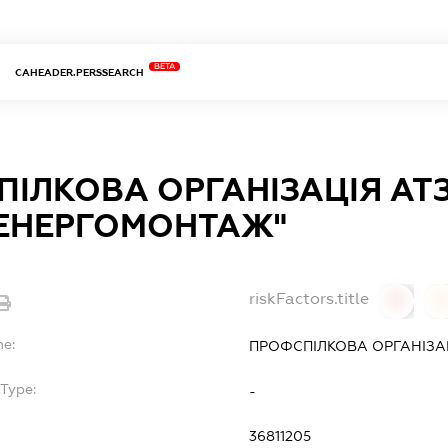
BETA
CAHEADER.PERSSEARCH
ІЛКОВА ОРГАНІЗАЦІЯ АТ
ЕЕНЕРГОМОНТАЖ"
riskFactors.title
0
0
me:
ПРОФСПІЛКОВА ОРГАНІЗА
Type:
-
36811205