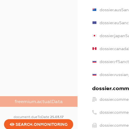
dossier.ausSan
dossier.euSanc
dossier.japanS
dossier.canada
dossier.rfSanc
dossier.russian
dossier.comme
dossier.commer
freemium.actualData
dossier.comme
document.dueToDate
25.03.17
SEARCH.ONMONITORING
dossier.commer