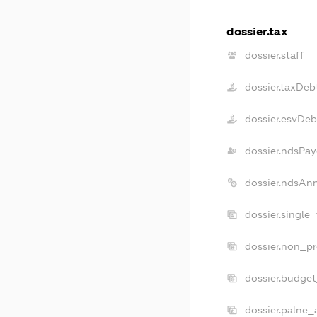
dossier.tax
dossier.staff
dossier.taxDeb
dossier.esvDeb
dossier.ndsPay
dossier.ndsAn
dossier.single
dossier.non_pr
dossier.budge
dossier.palne_