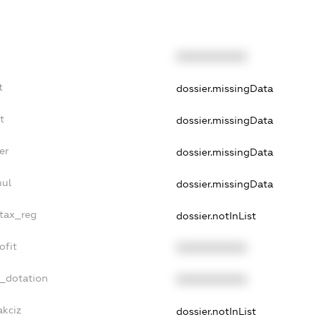
XXXXXXXXXX
t
dossier.missingData
t
dossier.missingData
er
dossier.missingData
nul
dossier.missingData
_tax_reg
dossier.notInList
ofit
XXXXXXXXXX
t_dotation
XXXXXXXXXX
akciz
dossier.notInList