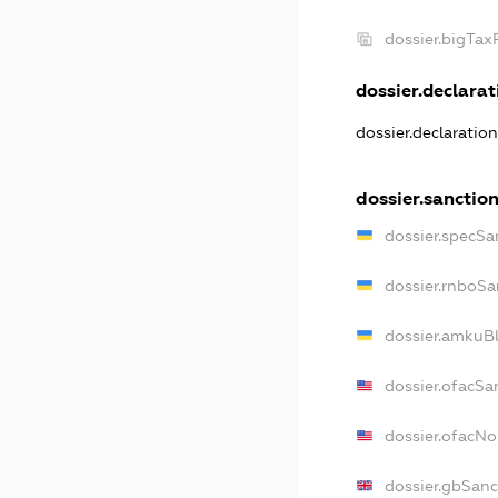
dossier.bigTa
dossier.declarati
dossier.declaratio
dossier.sanctio
dossier.specSa
dossier.rnboSa
dossier.amkuBl
dossier.ofacSa
dossier.ofacN
dossier.gbSanc