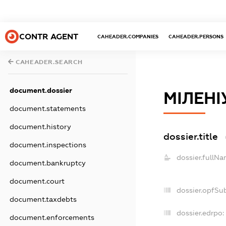
CONTR AGENT
CAHEADER.COMPANIES
CAHEADER.PERSONS
CAHEADER.SEARCH
document.dossier
МІЛЕН
document.statements
document.history
dossier.title
document.inspections
dossier.fullNa
document.bankruptcy
document.court
dossier.opfSu
document.taxdebts
dossier.edrpo:
document.enforcements