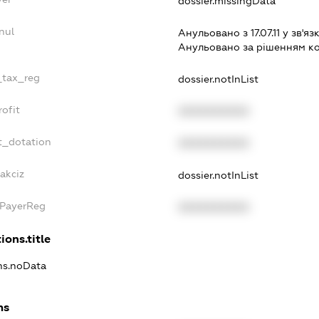
dossier.missingData
nul
Анульовано з 17.07.11 у зв'яз
Анульовано за рiшенням к
e_tax_reg
dossier.notInList
rofit
XXXXXXXXXX
t_dotation
XXXXXXXXXX
akciz
dossier.notInList
xPayerReg
XXXXXXXXXX
ions.title
ons.noData
ns