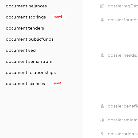
document.balances
dossier.regDat
document.scorings
new!
dossier.found
document.tenders
document.publicfunds
document.ved
dossier.heads:
document.semantrum
document.relationships
document.licenses
new!
dossier.benefic
dossier.smida:
dossier.addres