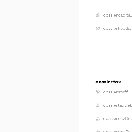
dossier.capital
dossier.kveds:
dossier.tax
dossier.staff
dossier.taxDe
dossier.esvDe
dossier.ndsPa