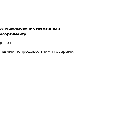
еспеціалізованих магазинах з
асортименту
ргівлі
 іншими непродовольчими товарами,