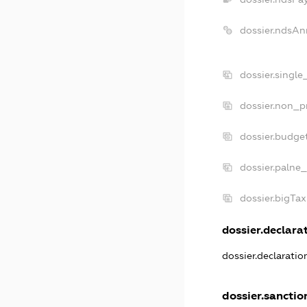
dossier.ndsAn
dossier.singl
dossier.non_p
dossier.budge
dossier.palne_
dossier.bigTa
dossier.declarat
dossier.declarati
dossier.sanctio