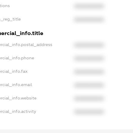
tions
XXXXXXXXXX
n_reg_title
XXXXXXXXXX
rcial_info.title
rcial_info.postal_address
XXXXXXXXXX
rcial_info.phone
XXXXXXXXXX
rcial_info.fax
XXXXXXXXXX
rcial_info.email
XXXXXXXXXX
rcial_info.website
XXXXXXXXXX
cial_info.activity
XXXXXXXXXX