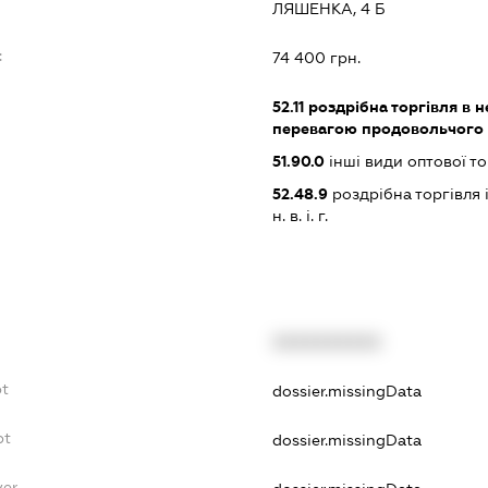
ЛЯШЕНКА, 4 Б
:
74 400 грн.
52.11
роздрібна торгівля в н
перевагою продовольчого 
51.90.0
інші види оптової то
52.48.9
роздрібна торгівля
н. в. і. г.
XXXXXXXXXX
bt
dossier.missingData
bt
dossier.missingData
yer