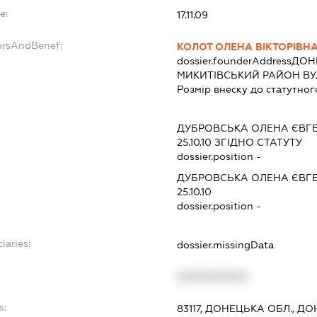
e:
17.11.09
ersAndBenef:
КОЛОТ ОЛЕНА ВІКТОРІВН
dossier.founderAddress
ДОНЕ
МИКИТІВСЬКИЙ РАЙОН ВУЛ
Розмір внеску до статутног
ДУБРОВСЬКА ОЛЕНА ЄВГ
25.10.10
ЗГІДНО СТАТУТУ
dossier.position -
ДУБРОВСЬКА ОЛЕНА ЄВГ
25.10.10
dossier.position -
iaries:
dossier.missingData
XXXXXXXXXX
s:
83117, ДОНЕЦЬКА ОБЛ., Д