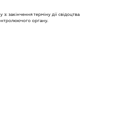
ку з:
закiнчення термiну дiї свiдоцтва
онтролюючого органу.