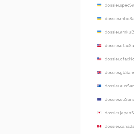
dossier.specS
dossier.rnboS
dossier.amkuB
dossier.ofacS
dossier.ofac
dossier.gbSan
dossier.ausSa
dossier.euSan
dossier.japan
dossier.canad