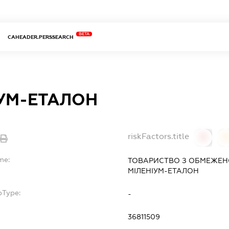
BETA
CAHEADER.PERSSEARCH
ІУМ-ЕТАЛОН
riskFactors.title
0
0
me:
ТОВАРИСТВО З ОБМЕЖЕН
МІЛЕНІУМ-ЕТАЛОН
bType:
-
36811509