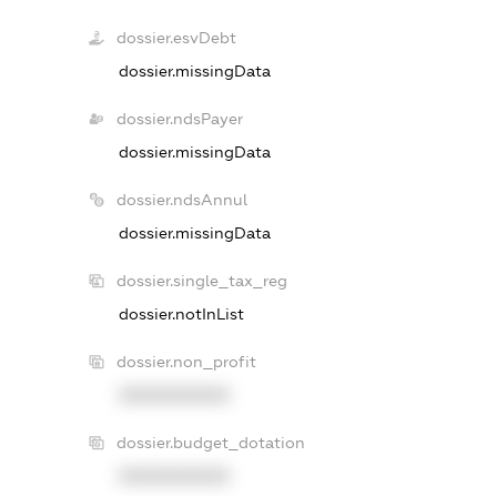
dossier.esvDebt
dossier.missingData
dossier.ndsPayer
dossier.missingData
dossier.ndsAnnul
dossier.missingData
dossier.single_tax_reg
dossier.notInList
dossier.non_profit
XXXXXXXXXX
dossier.budget_dotation
XXXXXXXXXX