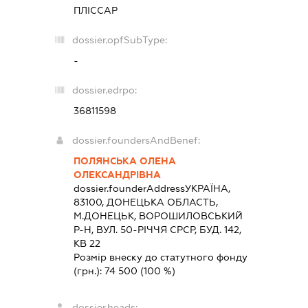
ПЛІССАР
dossier.opfSubType:
-
dossier.edrpo:
36811598
dossier.foundersAndBenef:
ПОЛЯНСЬКА ОЛЕНА
ОЛЕКСАНДРІВНА
dossier.founderAddress
УКРАЇНА,
83100, ДОНЕЦЬКА ОБЛАСТЬ,
М.ДОНЕЦЬК, ВОРОШИЛОВСЬКИЙ
Р-Н, ВУЛ. 50-РІЧЧЯ СРСР, БУД. 142,
КВ 22
Розмір внеску до статутного фонду
(грн.):
74 500
(100 %)
dossier.heads: