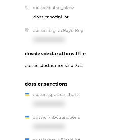
dossier.palne_akciz
dossier.notInList
dossier.bigTaxPayerReg
XXXXXXXXXX
dossier.declarations.title
dossier.declarations.noData
dossier.sanctions
dossier.specSanctions
XXXXXXXXXX
dossier.rnboSanctions
XXXXXXXXXX
dossier.amkuBlackList