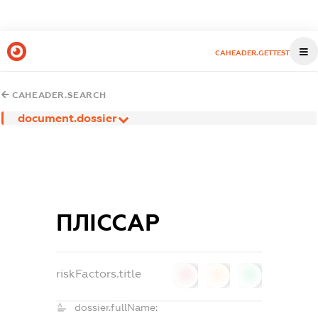
CAHEADER.GETTEST
CAHEADER.SEARCH
document.dossier
ПЛІССАР
riskFactors.title
0
0
0
dossier.fullName: