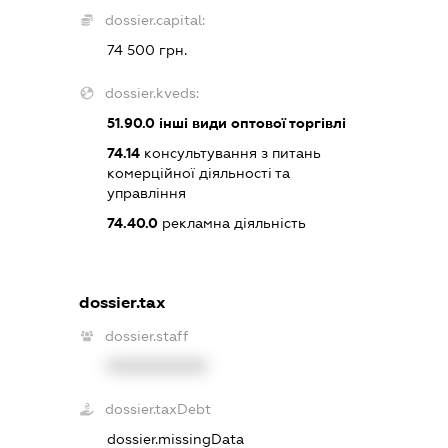
dossier.capital:
74 500 грн.
dossier.kveds:
51.90.0
інші види оптової торгівлі
74.14
консультування з питань
комерційної діяльності та
управління
74.40.0
рекламна діяльність
dossier.tax
dossier.staff
XXXXXXXXXX
dossier.taxDebt
dossier.missingData