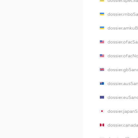
dossier.specS
dossier.rnboS
dossier.amkuB
dossier.ofacS
dossier.ofacN
dossier.gbSan
dossier.ausSa
dossier.euSan
dossier.japan
dossier.canad