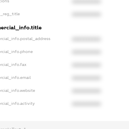
tions
XXXXXXXXXX
n_reg_title
XXXXXXXXXX
rcial_info.title
rcial_info.postal_address
XXXXXXXXXX
rcial_info.phone
XXXXXXXXXX
rcial_info.fax
XXXXXXXXXX
rcial_info.email
XXXXXXXXXX
rcial_info.website
XXXXXXXXXX
cial_info.activity
XXXXXXXXXX