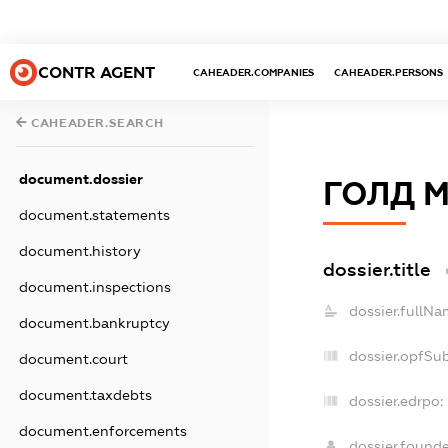
CONTR AGENT
CAHEADER.COMPANIES
CAHEADER.PERSONS
CAHEADER.SEARCH
document.dossier
ГОЛД 
document.statements
document.history
dossier.title
document.inspections
dossier.fullNa
document.bankruptcy
dossier.opfSu
document.court
document.taxdebts
dossier.edrpo:
document.enforcements
dossier.found