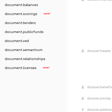
document.balances
document.scorings
new!
document.tenders
document.publicfunds
document.ved
document.semantrum
dossier.heads:
document.relationships
document.licenses
new!
dossier.benefic
dossier.smida:
dossier.addres