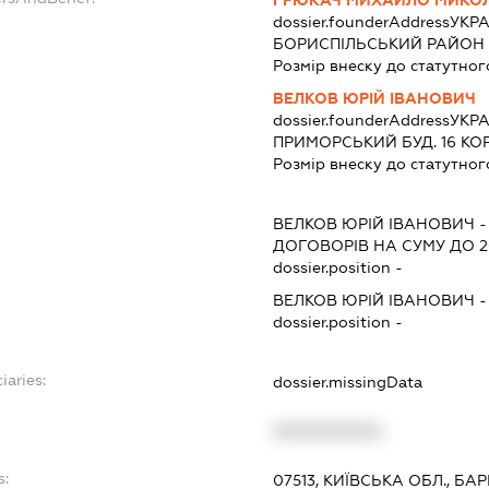
ГРЮКАЧ МИХАЙЛО МИКО
dossier.founderAddress
УКРА
БОРИСПIЛЬСЬКИЙ РАЙОН 
Розмір внеску до статутног
ВЕЛКОВ ЮРІЙ ІВАНОВИЧ
dossier.founderAddress
УКРА
ПРИМОРСЬКИЙ БУД. 16 КОРП
Розмір внеску до статутног
ВЕЛКОВ ЮРІЙ ІВАНОВИЧ
ДОГОВОРІВ НА СУМУ ДО 
dossier.position -
ВЕЛКОВ ЮРІЙ ІВАНОВИЧ
dossier.position -
iaries:
dossier.missingData
XXXXXXXXXX
s:
07513, КИЇВСЬКА ОБЛ., БА