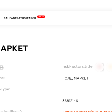
BETA
CAHEADER.PERSSEARCH
МАРКЕТ
riskFactors.title
0
0
me:
ГОЛД МАРКЕТ
bType:
-
36812146
ersAndBenef: