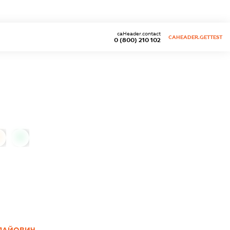
caHeader.contact
CAHEADER.GETTEST
0 (800) 210 102
0