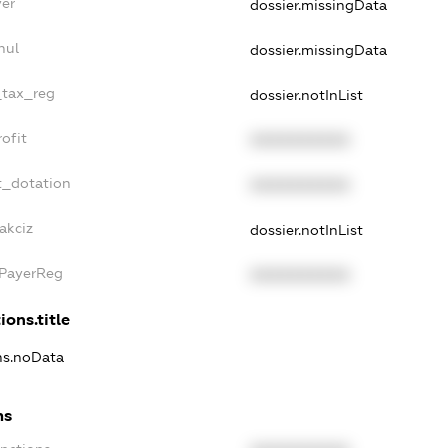
yer
dossier.missingData
nul
dossier.missingData
_tax_reg
dossier.notInList
ofit
XXXXXXXXXX
t_dotation
XXXXXXXXXX
akciz
dossier.notInList
xPayerReg
XXXXXXXXXX
ions.title
ons.noData
ns