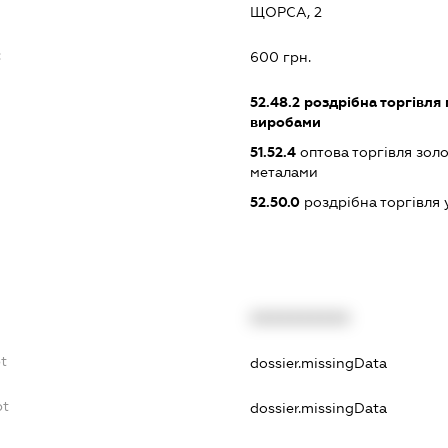
ЩОРСА, 2
:
600 грн.
52.48.2
роздрібна торгівля
виробами
51.52.4
оптова торгівля зол
металами
52.50.0
роздрібна торгівля
XXXXXXXXXX
bt
dossier.missingData
bt
dossier.missingData