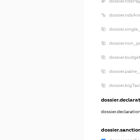
dossier.ndsPa
dossier.ndsAn
dossier.single
dossier.non_pr
dossier.budge
dossier.palne_
dossier.bigTa
dossier.declarat
dossier.declarati
dossier.sanctio