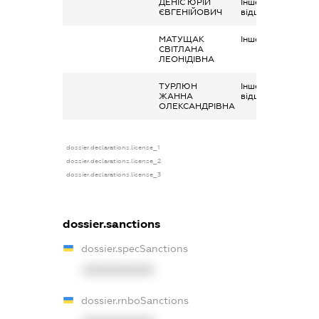
ДЕНІС ЮРІЙ
Інше, виплати та
ЄВГЕНІЙОВИЧ
відшкодування
МАТУЩАК
Інше, виплати
СВІТЛАНА
ЛЕОНІДІВНА
ТУРЛЮН
Інше,
ЖАННА
відшкодування
ОЛЕКСАНДРІВНА
dossier.declarations.license_1
dossier.declarations.license_2
dossier.declarations.license_3
dossier.sanctions
dossier.specSanctions
XXXXXXXXXX
dossier.rnboSanctions