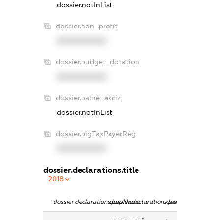
dossier.notInList
dossier.non_profit
XXXXXXXXXX
dossier.budget_dotation
XXXXXXXXXX
dossier.palne_akciz
dossier.notInList
dossier.bigTaxPayerReg
XXXXXXXXXX
dossier.declarations.title
2018
dossier.declarations.pepName
dossier.declarations.personName
dossier.declaratio