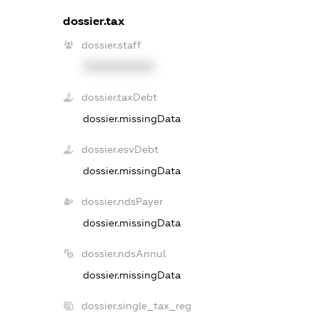
dossier.tax
dossier.staff
XXXXXXXXXX
dossier.taxDebt
dossier.missingData
dossier.esvDebt
dossier.missingData
dossier.ndsPayer
dossier.missingData
dossier.ndsAnnul
dossier.missingData
dossier.single_tax_reg