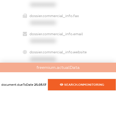
XXXXXXXXXX
dossier.commercial_info.fax
XXXXXXXXXX
dossier.commercial_info.email
XXXXXXXXXX
dossier.commercial_info.website
XXXXXXXXXX
freemium.actualData
dossier.commercial_info.activity
XXXXXXXXXX
document.dueToDate
25.03.17
SEARCH.ONMONITORING
freemium.exampleText_1
freemium.exampleText_2
freemium.anonymousPerSearch2