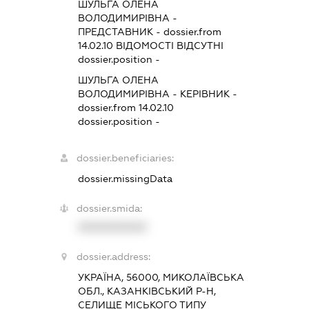
ШУЛЬГА ОЛЕНА
ВОЛОДИМИРІВНА
-
ПРЕДСТАВНИК
- dossier.from
14.02.10
ВІДОМОСТІ ВІДСУТНІ
dossier.position -
ШУЛЬГА ОЛЕНА
ВОЛОДИМИРІВНА
-
КЕРІВНИК
-
dossier.from 14.02.10
dossier.position -
dossier.beneficiaries:
dossier.missingData
dossier.smida:
XXXXXXXXXX
dossier.address:
УКРАЇНА, 56000, МИКОЛАЇВСЬКА
ОБЛ., КАЗАНКІВСЬКИЙ Р-Н,
СЕЛИЩЕ МІСЬКОГО ТИПУ