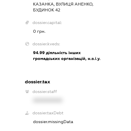
КАЗАНКА, ВУЛИЦЯ АНЕНКО,
БУДИНОК 42
dossier.capital:
0 грн.
dossier.kveds:
94.99
діяльність інших
громадських організацій, н.в.і.у.
dossier.tax
dossier.staff
XXXXXXXXXX
dossier.taxDebt
dossier.missingData