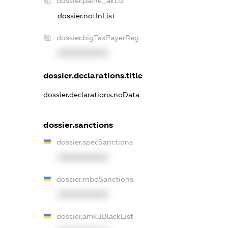
dossier.palne_akciz
dossier.notInList
dossier.bigTaxPayerReg
XXXXXXXXXX
dossier.declarations.title
dossier.declarations.noData
dossier.sanctions
dossier.specSanctions
XXXXXXXXXX
dossier.rnboSanctions
XXXXXXXXXX
dossier.amkuBlackList