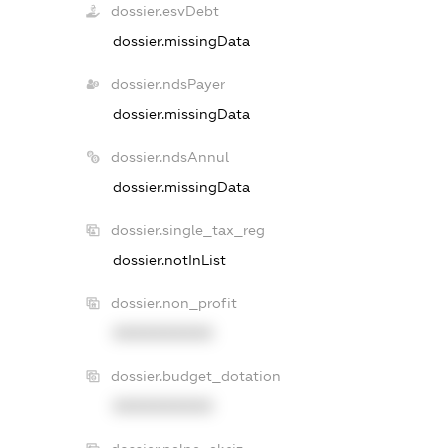
dossier.esvDebt
dossier.missingData
dossier.ndsPayer
dossier.missingData
dossier.ndsAnnul
dossier.missingData
dossier.single_tax_reg
dossier.notInList
dossier.non_profit
XXXXXXXXXX
dossier.budget_dotation
XXXXXXXXXX