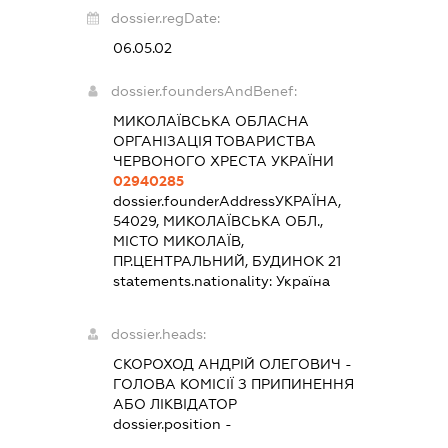
dossier.regDate:
06.05.02
dossier.foundersAndBenef:
МИКОЛАЇВСЬКА ОБЛАСНА
ОРГАНІЗАЦІЯ ТОВАРИСТВА
ЧЕРВОНОГО ХРЕСТА УКРАЇНИ
02940285
dossier.founderAddress
УКРАЇНА,
54029, МИКОЛАЇВСЬКА ОБЛ.,
МІСТО МИКОЛАЇВ,
ПР.ЦЕНТРАЛЬНИЙ, БУДИНОК 21
statements.nationality:
Україна
dossier.heads:
СКОРОХОД АНДРІЙ ОЛЕГОВИЧ
-
ГОЛОВА КОМІСІЇ З ПРИПИНЕННЯ
АБО ЛІКВІДАТОР
dossier.position -