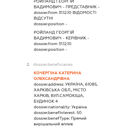
РОЙЛАНД ГЕОРГІЙ
ВАДИМОВИЧ
-
ПРЕДСТАВНИК
-
dossier.from 31.12.10
ВІДОМОСТІ
ВІДСУТНІ
dossier.position -
РОЙЛАНД ГЕОРГІЙ
ВАДИМОВИЧ
-
КЕРІВНИК
-
dossier.from 31.12.10
dossier.position -
dossier.beneficiaries:
КОЧЕРГІНА КАТЕРИНА
ОЛЕКСАНДРІВНА
dossier.address:
УКРАЇНА, 61085,
ХАРКІВСЬКА ОБЛ., МІСТО
ХАРКІВ, ВУЛ.САМОКІША,
БУДИНОК 4
dossier.nationality:
Україна
dossier.benefInterest:
50
dossier.benefType:
Прямий
вирішальний вплив