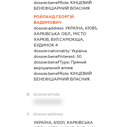
dossier.benefRole:
КІНЦЕВИЙ
БЕНЕФІЦІАРНИЙ ВЛАСНИК
РОЙЛАНД ГЕОРГІЙ
ВАДИМОВИЧ
dossier.address:
УКРАЇНА, 61085,
ХАРКІВСЬКА ОБЛ., МІСТО
ХАРКІВ, ВУЛ.САМОКІША,
БУДИНОК 4
dossier.nationality:
Україна
dossier.benefInterest:
50
dossier.benefType:
Прямий
вирішальний вплив
dossier.benefRole:
КІНЦЕВИЙ
БЕНЕФІЦІАРНИЙ ВЛАСНИК
dossier.smida:
XXXXXXXXXX
dossier.address:
УКРАЇНА, 61001, ХАРКІВСЬКА