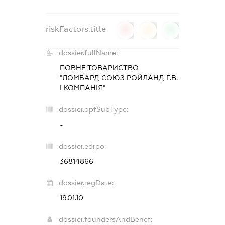
riskFactors.title
0
0
0
dossier.fullName:
ПОВНЕ ТОВАРИСТВО
"ЛОМБАРД СОЮЗ РОЙЛАНД Г.В.
І КОМПАНІЯ"
dossier.opfSubType:
-
dossier.edrpo:
36814866
dossier.regDate:
19.01.10
dossier.foundersAndBenef: