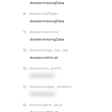
dossier.missingData
dossier.ndsPayer
dossier.missingData
dossier.ndsAnnul
dossier.missingData
dossier.single_tax_reg
dossier.notInList
dossier.non_profit
XXXXXXXXXX
dossier.budget_dotation
XXXXXXXXXX
dossier.palne_akciz