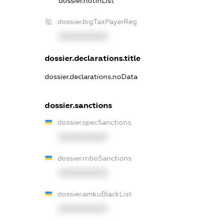
dossier.notInList
dossier.bigTaxPayerReg
XXXXXXXXXX
dossier.declarations.title
dossier.declarations.noData
dossier.sanctions
dossier.specSanctions
XXXXXXXXXX
dossier.rnboSanctions
XXXXXXXXXX
dossier.amkuBlackList
XXXXXXXXXX