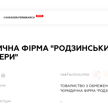
BETA
CAHEADER.PERSSEARCH
ЧНА ФІРМА "РОДЗИНСЬКИ
ЕРИ"
riskFactors.title
0
ame:
ТОВАРИСТВО З ОБМЕЖЕН
"ЮРИДИЧНА ФІРМА "РОДЗ
ubType:
-