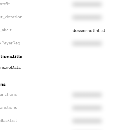
rofit
XXXXXXXXXX
et_dotation
XXXXXXXXXX
_akciz
dossier.notInList
axPayerReg
XXXXXXXXXX
tions.title
ions.noData
ons
Sanctions
XXXXXXXXXX
Sanctions
XXXXXXXXXX
BlackList
XXXXXXXXXX