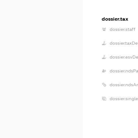
dossier.tax
dossier.staff
dossier.taxDe
dossier.esvD
dossier.ndsP
dossier.ndsA
dossier.singl