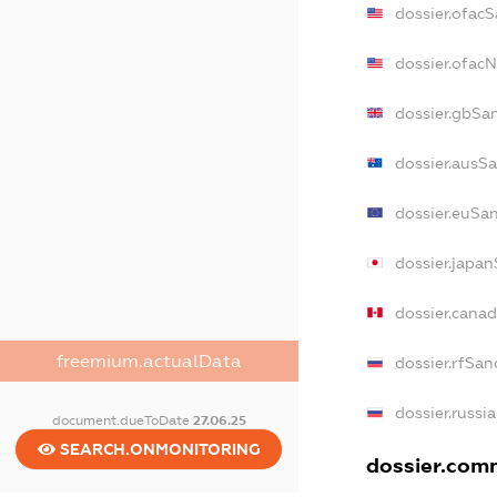
dossier.ofacS
dossier.ofac
dossier.gbSa
dossier.ausS
dossier.euSa
dossier.japa
dossier.cana
freemium.actualData
dossier.rfSan
dossier.russi
document.dueToDate
27.06.25
SEARCH.ONMONITORING
dossier.comm