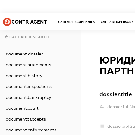
CONTR AGENT
CAHEADER.COMPANIES
CAHEADER.PERSONS
CAHEADER.SEARCH
document.dossier
ЮРИДИ
document.statements
ПАРТН
document.history
document.inspections
dossier.title
document.bankruptcy
dossier.fullN
document.court
document.taxdebts
dossier.opfS
document.enforcements