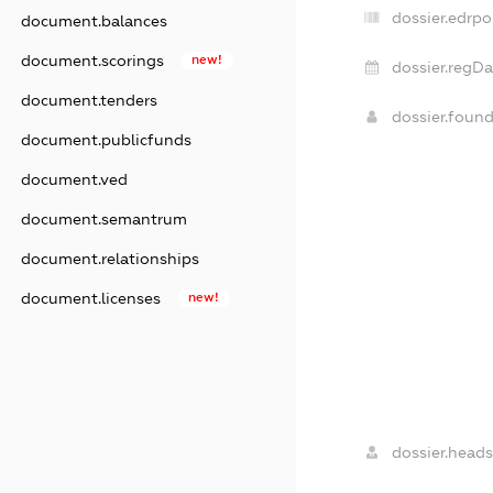
dossier.edrpo
document.balances
document.scorings
new!
dossier.regDa
document.tenders
dossier.foun
document.publicfunds
document.ved
document.semantrum
document.relationships
document.licenses
new!
dossier.heads