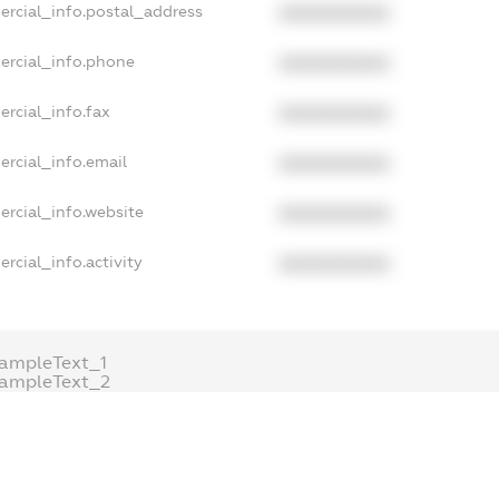
ercial_info.postal_address
XXXXXXXXXX
ercial_info.phone
XXXXXXXXXX
rcial_info.fax
XXXXXXXXXX
rcial_info.email
XXXXXXXXXX
ercial_info.website
XXXXXXXXXX
rcial_info.activity
XXXXXXXXXX
ampleText_1
xampleText_2
nonymousPerSearch2
DETAILS
FREEMIUM.REGISTER