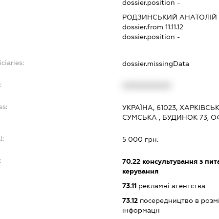
dossier.position -
РОДЗИНСЬКИЙ АНАТОЛІЙ
dossier.from 11.11.12
dossier.position -
ciaries:
dossier.missingData
:
XXXXXXXXXX
ss:
УКРАЇНА, 61023, ХАРКІВСЬ
СУМСЬКА , БУДИНОК 73, ОФ
l:
5 000 грн.
:
70.22
консультування з пита
керування
73.11
рекламні агентства
73.12
посередництво в розмі
інформації