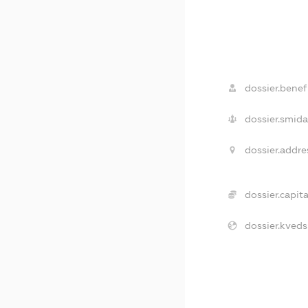
dossier.benefi
dossier.smida
dossier.addre
dossier.capita
dossier.kveds