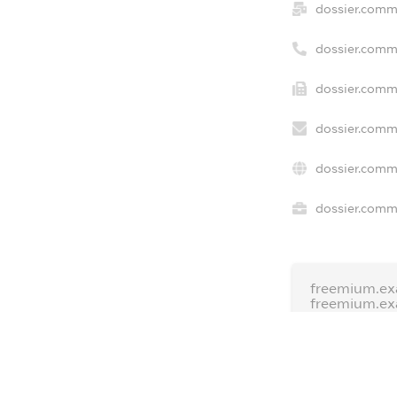
dossier.comm
dossier.comm
dossier.comme
dossier.comme
dossier.comm
dossier.comme
freemium.ex
freemium.e
freemium.a
FREEMIUM.