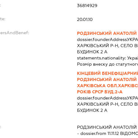
:
36814929
te:
20.01.10
dersAndBenef:
РОДЗИНСЬКИЙ АНАТОЛІЙ
dossier.founderAddress
УКРА
ХАРКІВСЬКИЙ Р-Н, СЕЛО ВІ
БУДИНОК 2 А
statements.nationality:
Укра
Розмір внеску до статутног
КІНЦЕВИЙ БЕНЕФІЦІАРНИЙ
РОДЗИНСЬКИЙ АНАТОЛІЙ 
ХАРКІВСЬКА ОБЛ.ХАРКІВСЬ
РОКІВ СРСР БУД.2-А
dossier.founderAddress
УКРА
ХАРКІВСЬКИЙ Р-Н, СЕЛО ВІ
БУДИНОК 2 А
:
РОДЗИНСЬКИЙ АНАТОЛІЙ
- dossier.from 11.11.12
ВІДОМО