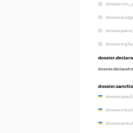
dossier.non_p
dossier.budg
dossier.palne
dossier.bigT
dossier.declara
dossier.declarat
dossier.sancti
dossier.spec
dossier.rnbo
dossier.amku