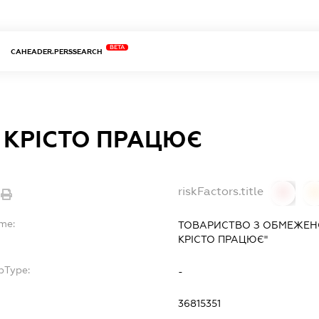
BETA
CAHEADER.PERSSEARCH
 КРІСТО ПРАЦЮЄ
riskFactors.title
0
ame:
ТОВАРИСТВО З ОБМЕЖЕН
КРІСТО ПРАЦЮЄ"
bType:
-
36815351