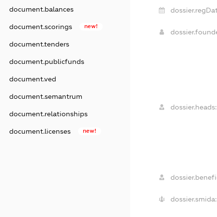
document.balances
dossier.regDat
document.scorings
new!
dossier.foun
document.tenders
document.publicfunds
document.ved
document.semantrum
dossier.heads:
document.relationships
document.licenses
new!
dossier.benefic
dossier.smida: