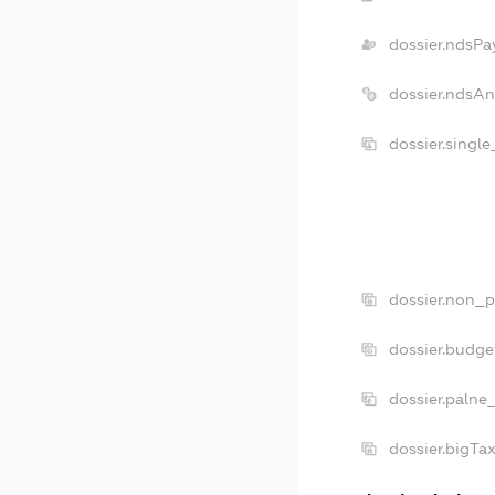
dossier.ndsPa
dossier.ndsAn
dossier.singl
dossier.non_p
dossier.budge
dossier.palne
dossier.bigTa