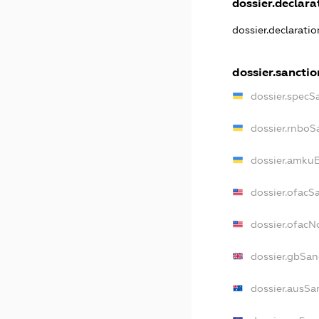
dossier.declarat
dossier.declarati
dossier.sanctio
dossier.specS
dossier.rnboS
dossier.amkuB
dossier.ofacS
dossier.ofac
dossier.gbSan
dossier.ausSa