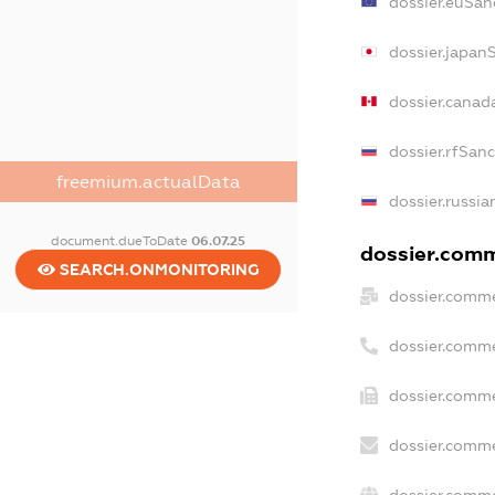
dossier.euSan
dossier.japan
dossier.canad
dossier.rfSan
freemium.actualData
dossier.russia
document.dueToDate
06.07.25
dossier.comme
SEARCH.ONMONITORING
dossier.comme
dossier.comme
dossier.comme
dossier.comme
dossier.comme