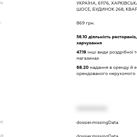
s:
УКРАЇНА, 61176, ХАРКІВСЬ
ШОСЕ, БУДИНОК 268, КВАР
:
869 грн.
56.10
діяльність ресторанів
харчування
47.19
інші види роздрібної т
магазинах
68.20
надання в оренду й е
орендованого нерухомого
XXXXXXXXXX
bt
dossier.missingData
bt
dossier.missingData