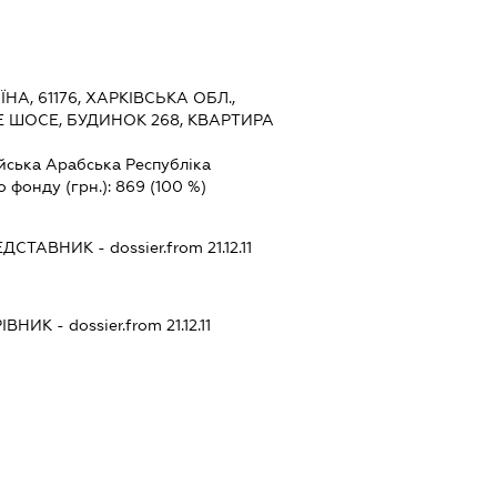
ЇНА, 61176, ХАРКІВСЬКА ОБЛ.,
Е ШОСЕ, БУДИНОК 268, КВАРТИРА
йська Арабська Республіка
о фонду (грн.):
869
(100 %)
ЕДСТАВНИК
- dossier.from 21.12.11
РІВНИК
- dossier.from 21.12.11