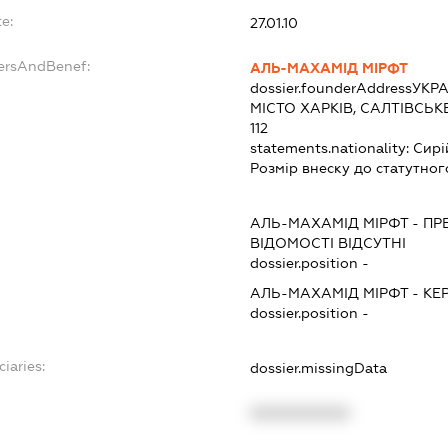
e:
27.01.10
dersAndBenef:
АЛЬ-МАХАМІД МІРФТ
dossier.founderAddress
УКРА
МІСТО ХАРКІВ, САЛТІВСЬК
112
statements.nationality:
Сирі
Розмір внеску до статутног
АЛЬ-МАХАМІД МІРФТ
-
ПР
ВІДОМОСТІ ВІДСУТНІ
dossier.position -
АЛЬ-МАХАМІД МІРФТ
-
КЕ
dossier.position -
iaries:
dossier.missingData
XXXXXXXXXX