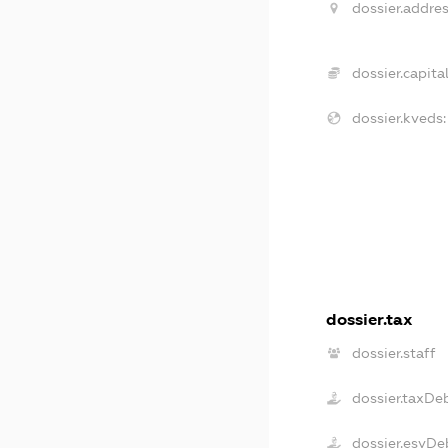
dossier.addres
dossier.capital
dossier.kveds:
dossier.tax
dossier.staff
dossier.taxDe
dossier.esvDe