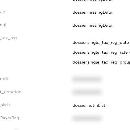
yer
dossier.missingData
nul
dossier.missingData
e_tax_reg
dossier.single_tax_reg_date -
dossier.single_tax_reg_rate 
dossier.single_tax_reg_grou
rofit
XXXXXXXXXX
t_dotation
XXXXXXXXXX
_akciz
dossier.notInList
xPayerReg
XXXXXXXXXX