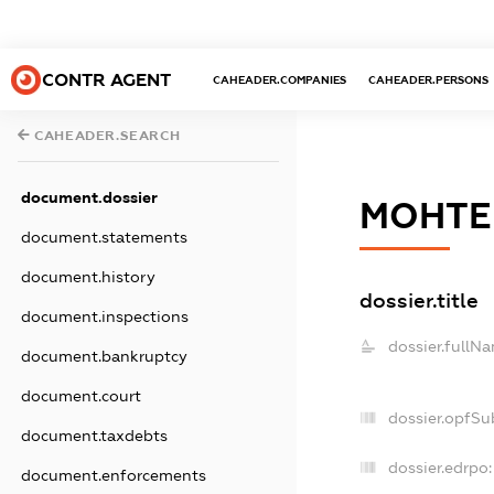
CONTR AGENT
CAHEADER.COMPANIES
CAHEADER.PERSONS
CAHEADER.SEARCH
document.dossier
МОНТЕ
document.statements
document.history
dossier.title
document.inspections
dossier.fullN
document.bankruptcy
document.court
dossier.opfSu
document.taxdebts
dossier.edrpo:
document.enforcements