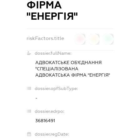
ФІРМА
"ЕНЕРГІЯ"
riskFactors.title
0
0
0
dossier.fullName:
АДВОКАТСЬКЕ ОБ'ЄДНАННЯ
"СПЕЦІАЛІЗОВАНА
АДВОКАТСЬКА ФІРМА "ЕНЕРГІЯ"
dossier.opfSubType:
-
dossier.edrpo:
36816491
dossier.regDate: