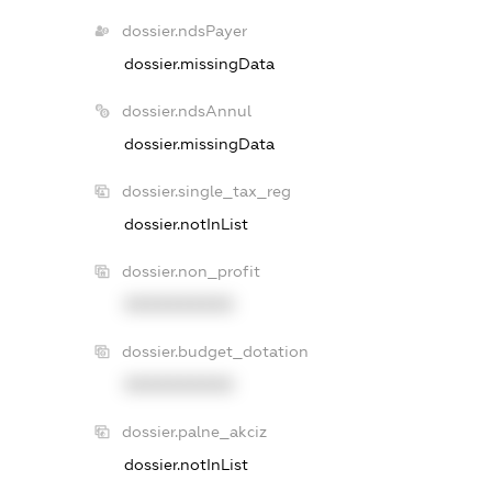
dossier.ndsPayer
dossier.missingData
dossier.ndsAnnul
dossier.missingData
dossier.single_tax_reg
dossier.notInList
dossier.non_profit
XXXXXXXXXX
dossier.budget_dotation
XXXXXXXXXX
dossier.palne_akciz
dossier.notInList