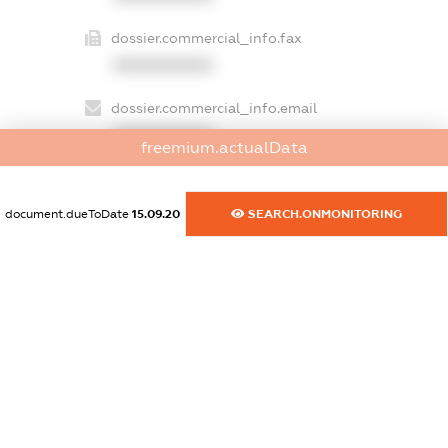
dossier.commercial_info.fax
XXXXXXXXXX
dossier.commercial_info.email
XXXXXXXXXX
freemium.actualData
dossier.commercial_info.website
XXXXXXXXXX
document.dueToDate
15.09.20
SEARCH.ONMONITORING
dossier.commercial_info.activity
XXXXXXXXXX
freemium.exampleText_1
freemium.exampleText_2
freemium.anonymousPerSearch2
FREEMIUM.DETAILS