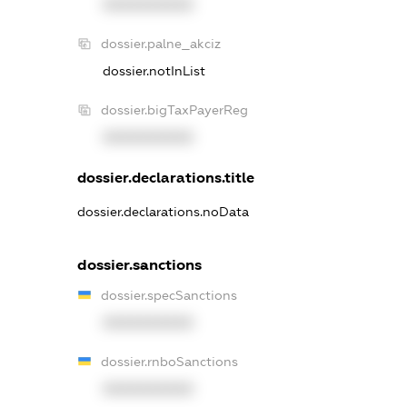
XXXXXXXXXX
dossier.palne_akciz
dossier.notInList
dossier.bigTaxPayerReg
XXXXXXXXXX
dossier.declarations.title
dossier.declarations.noData
dossier.sanctions
dossier.specSanctions
XXXXXXXXXX
dossier.rnboSanctions
XXXXXXXXXX