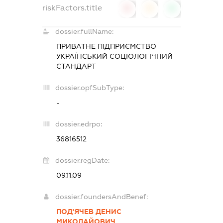
riskFactors.title
0
0
0
dossier.fullName:
ПРИВАТНЕ ПІДПРИЄМСТВО
УКРАЇНСЬКИЙ СОЦІОЛОГІЧНИЙ
СТАНДАРТ
dossier.opfSubType:
-
dossier.edrpo:
36816512
dossier.regDate:
09.11.09
dossier.foundersAndBenef:
ПОД'ЯЧЕВ ДЕНИС
МИКОЛАЙОВИЧ