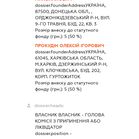
dossier.founderAddress
УКРАЇНА,
87500, ДОНЕЦЬКА ОБЛ., ,
ОРДЖОНІКІДЗЕВСЬКИЙ Р-Н, ВУЛ.
9-ГО ТРАВНЯ, БУД. 22, КВ. 3
Розмір внеску до статутного
фонду (грн.):
5
(50 %)
ПРОКУДІН ОЛЕКСІЙ ІГОРОВИЧ
dossier.founderAddress
УКРАЇНА,
61045, ХАРКIВСЬКА ОБЛАСТЬ,
М.ХАРКІВ, ДЗЕРЖИНСЬКИЙ Р-Н,
ВУЛ. КЛОЧКІВСЬКА, БУД. 202,
КОРП. ГУРТОЖИТОК
Розмір внеску до статутного
фонду (грн.):
5
(50 %)
dossier.heads:
ВЛАСНИК ВЛАСНИК
-
ГОЛОВА
КОМІСІЇ З ПРИПИНЕННЯ АБО
ЛІКВІДАТОР
dossier.position -