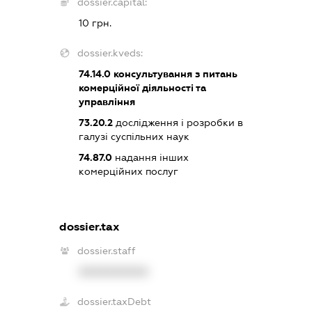
dossier.capital:
10 грн.
dossier.kveds:
74.14.0
консультування з питань
комерційної діяльності та
управління
73.20.2
дослідження і розробки в
галузі суспільних наук
74.87.0
надання інших
комерційних послуг
dossier.tax
dossier.staff
XXXXXXXXXX
dossier.taxDebt