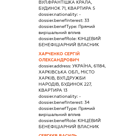
ВУЛ.ФРАНТІШКА КРАЛА,
БУДИНОК 71, КВАРТИРА 5
dossier.nationality:
-
dossier.benefInterest:
33
dossier.benefType:
Прямий
вирішальний вплив
dossier.benefRole:
КІНЦЕВИЙ
БЕНЕФІЦІАРНИЙ ВЛАСНИК
ХАРЧЕНКО СЕРГІЙ
ОЛЕКСАНДРОВИЧ
dossier.address:
УКРАЇНА, 61184,
ХАРКІВСЬКА ОБЛ., МІСТО
ХАРКІВ, ВУЛ.ДРУЖБИ
НАРОДІВ, БУДИНОК 227,
КВАРТИРА 13
dossier.nationality:
-
dossier.benefInterest:
34
dossier.benefType:
Прямий
вирішальний вплив
dossier.benefRole:
КІНЦЕВИЙ
БЕНЕФІЦІАРНИЙ ВЛАСНИК
СЕРГЄЄВ ВАСИЛЬ