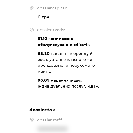
dossier.capital:
0 грн.
dossier.kveds:
81.10
комплексне
обслуговування об'єктів
68.20
надання в оренду й
експлуатацію власного чи
орендованого нерухомого
майна
96.09
надання інших
індивідуальних послуг, н.в.і.у.
dossier.tax
dossier.staff
XXXXXXXXXX