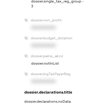
dossier.single_tax_reg_group -
3
dossier.non_profit
XXXXXXXXXX
dossier.budget_dotation
XXXXXXXXXX
dossier.palne_akciz
dossier.notInList
dossier.bigTaxPayerReg
XXXXXXXXXX
dossier.declarations.title
dossier.declarations.noData