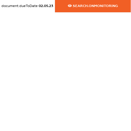
document.dueToDate
02.05.23
SEARCH.ONMONITORING
dossier.commercial_info.title
dossier.commercial_info.postal_address
XXXXXXXXXX
dossier.commercial_info.phone
XXXXXXXXXX
dossier.commercial_info.fax
XXXXXXXXXX
dossier.commercial_info.email
XXXXXXXXXX
dossier.commercial_info.website
XXXXXXXXXX
dossier.commercial_info.activity