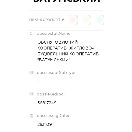
riskFactors.title
0
0
0
dossier.fullName:
ОБСЛУГОВУЮЧИЙ
КООПЕРАТИВ "ЖИТЛОВО-
БУДІВЕЛЬНИЙ КООПЕРАТИВ
"БАТУМСЬКИЙ"
dossier.opfSubType:
-
dossier.edrpo:
36817249
dossier.regDate:
29.11.09