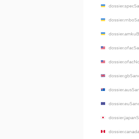
dossier.specS
dossier.rnboS
dossier.amkuB
dossier.ofacS
dossier.ofac
dossier.gbSan
dossier.ausSa
dossier.euSan
dossier.japan
dossier.canad