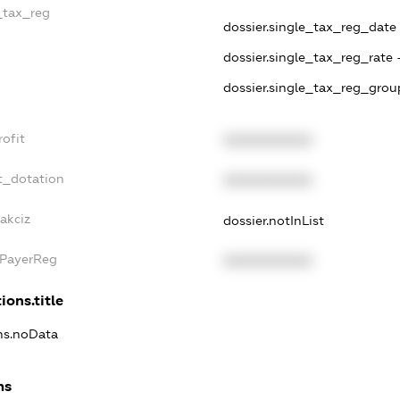
e_tax_reg
dossier.single_tax_reg_date -
dossier.single_tax_reg_rate 
dossier.single_tax_reg_grou
rofit
XXXXXXXXXX
t_dotation
XXXXXXXXXX
akciz
dossier.notInList
xPayerReg
XXXXXXXXXX
ions.title
ons.noData
ns