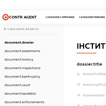
CONTR AGENT
CAHEADER.COMPANIES
CAHEADER.PERSONS
CAHEADER.SEARCH
document.dossier
ІНСТИТ
document.statements
document.history
dossier.title
document.inspections
dossier.fullNa
document.bankruptcy
dossier.opfSu
document.court
document.taxdebts
dossier.edrpo:
document.enforcements
dossier.found