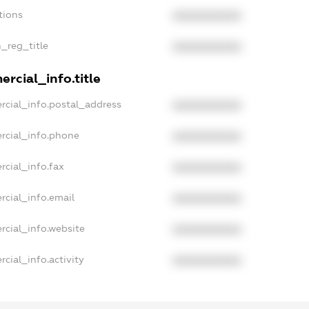
tions
XXXXXXXXXX
n_reg_title
XXXXXXXXXX
rcial_info.title
rcial_info.postal_address
XXXXXXXXXX
rcial_info.phone
XXXXXXXXXX
rcial_info.fax
XXXXXXXXXX
rcial_info.email
XXXXXXXXXX
rcial_info.website
XXXXXXXXXX
cial_info.activity
XXXXXXXXXX