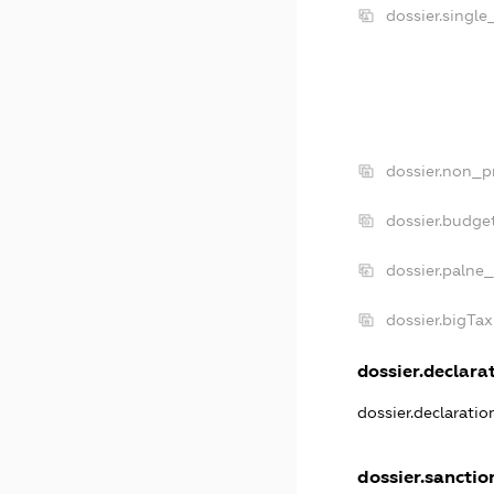
dossier.singl
dossier.non_p
dossier.budge
dossier.palne_
dossier.bigTa
dossier.declarat
dossier.declarati
dossier.sanctio