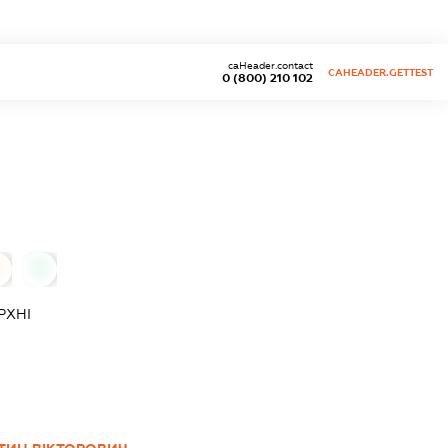
caHeader.contact
CAHEADER.GETTEST
0 (800) 210 102
0
РХНІ