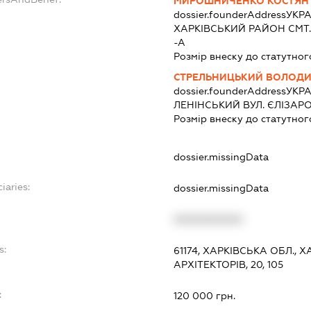
МИРОШНИЧЕНКО КОСТЯНТ
dossier.founderAddress
УКРА
ХАРКIВСЬКИЙ РАЙОН СМТ. 
-А
Розмір внеску до статутног
СТРЕЛЬНИЦЬКИЙ ВОЛОДИ
dossier.founderAddress
УКРА
ЛЕНІНСЬКИЙ ВУЛ. ЄЛІЗАРОВ
Розмір внеску до статутног
dossier.missingData
iaries:
dossier.missingData
XXXXXXXXXX
s:
61174, ХАРКІВСЬКА ОБЛ.,
АРХІТЕКТОРІВ, 20, 105
:
120 000 грн.