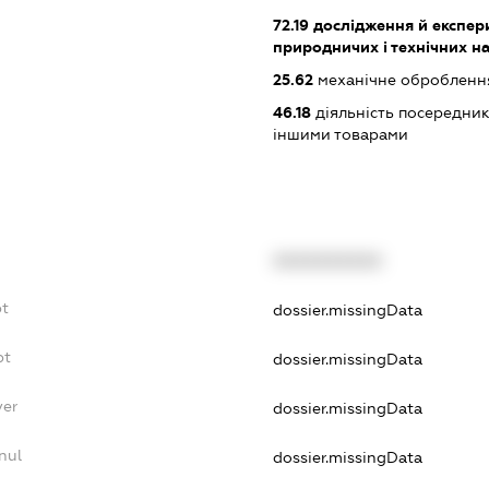
72.19
дослідження й експери
природничих і технічних н
25.62
механічне оброблення
46.18
діяльність посередникі
іншими товарами
XXXXXXXXXX
bt
dossier.missingData
bt
dossier.missingData
yer
dossier.missingData
nul
dossier.missingData