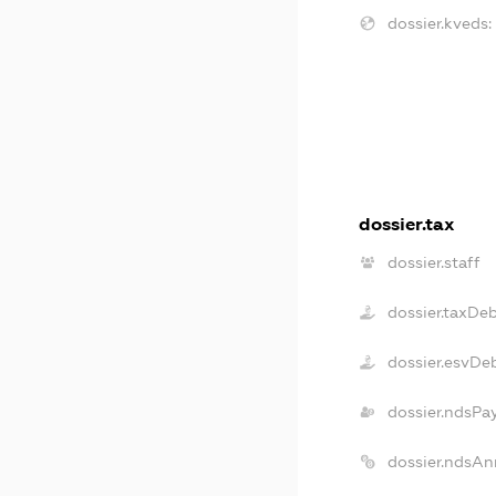
dossier.kveds:
dossier.tax
dossier.staff
dossier.taxDe
dossier.esvDe
dossier.ndsPa
dossier.ndsAn