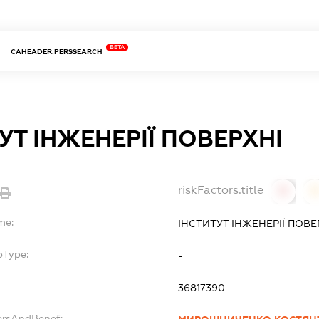
BETA
CAHEADER.PERSSEARCH
УТ ІНЖЕНЕРІЇ ПОВЕРХНІ
riskFactors.title
0
0
me:
ІНСТИТУТ ІНЖЕНЕРІЇ ПОВЕ
bType:
-
36817390
ersAndBenef: