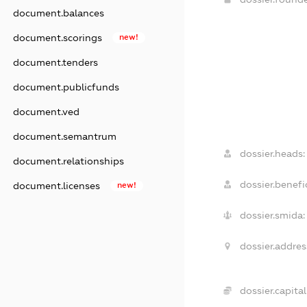
document.balances
document.scorings
new!
document.tenders
document.publicfunds
document.ved
document.semantrum
dossier.heads:
document.relationships
dossier.benefic
document.licenses
new!
dossier.smida:
dossier.addres
dossier.capital