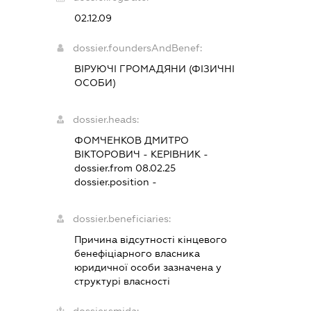
02.12.09
dossier.foundersAndBenef:
ВІРУЮЧІ ГРОМАДЯНИ (ФІЗИЧНІ
ОСОБИ)
dossier.heads:
ФОМЧЕНКОВ ДМИТРО
ВІКТОРОВИЧ
-
КЕРІВНИК
-
dossier.from 08.02.25
dossier.position -
dossier.beneficiaries:
Причина відсутності кінцевого
бенефіціарного власника
юридичної особи зазначена у
структурі власності
dossier.smida: