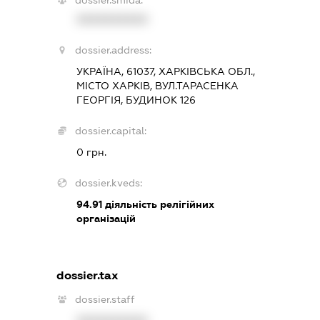
XXXXXXXXXX
dossier.address:
УКРАЇНА, 61037, ХАРКІВСЬКА ОБЛ.,
МІСТО ХАРКІВ, ВУЛ.ТАРАСЕНКА
ГЕОРГІЯ, БУДИНОК 126
dossier.capital:
0 грн.
dossier.kveds:
94.91
діяльність релігійних
організацій
dossier.tax
dossier.staff