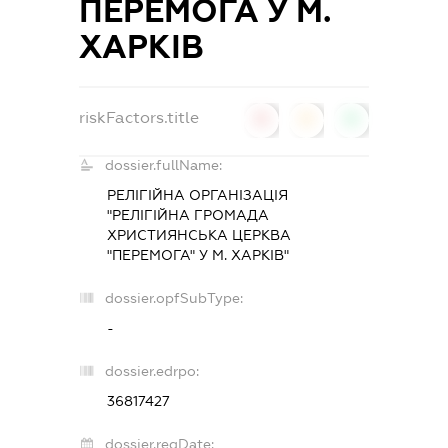
ПЕРЕМОГА У М.
ХАРКІВ
riskFactors.title
0
0
0
dossier.fullName:
РЕЛІГІЙНА ОРГАНІЗАЦІЯ
"РЕЛІГІЙНА ГРОМАДА
ХРИСТИЯНСЬКА ЦЕРКВА
"ПЕРЕМОГА" У М. ХАРКІВ"
dossier.opfSubType:
-
dossier.edrpo:
36817427
dossier.regDate: