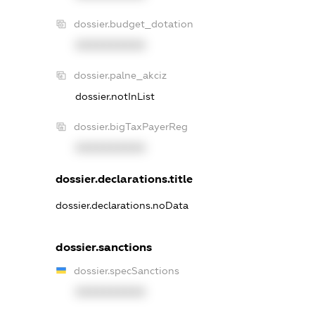
dossier.budget_dotation
XXXXXXXXXX
dossier.palne_akciz
dossier.notInList
dossier.bigTaxPayerReg
XXXXXXXXXX
dossier.declarations.title
dossier.declarations.noData
dossier.sanctions
dossier.specSanctions
XXXXXXXXXX