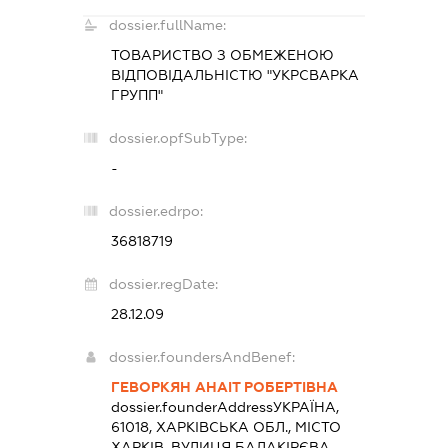
dossier.fullName:
ТОВАРИСТВО З ОБМЕЖЕНОЮ
ВІДПОВІДАЛЬНІСТЮ "УКРСВАРКА
ГРУПП"
dossier.opfSubType:
-
dossier.edrpo:
36818719
dossier.regDate:
28.12.09
dossier.foundersAndBenef:
ГЕВОРКЯН АНАІТ РОБЕРТІВНА
dossier.founderAddress
УКРАЇНА,
61018, ХАРКІВСЬКА ОБЛ., МІСТО
ХАРКІВ, ВУЛИЦЯ БАЛАКІРЄВА,