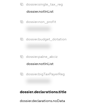
dossier.single_tax_reg
dossier.notInList
dossier.non_profit
XXXXXXXXXX
dossier.budget_dotation
XXXXXXXXXX
dossier.palne_akciz
dossier.notInList
dossier.bigTaxPayerReg
XXXXXXXXXX
dossier.declarations.title
dossier.declarations.noData