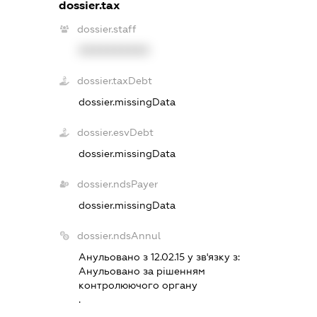
dossier.tax
dossier.staff
XXXXXXXXXX
dossier.taxDebt
dossier.missingData
dossier.esvDebt
dossier.missingData
dossier.ndsPayer
dossier.missingData
dossier.ndsAnnul
Анульовано з 12.02.15 у зв'язку з:
Анульовано за рiшенням
контролюючого органу
.