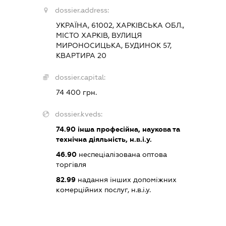
dossier.address:
УКРАЇНА, 61002, ХАРКІВСЬКА ОБЛ.,
МІСТО ХАРКІВ, ВУЛИЦЯ
МИРОНОСИЦЬКА, БУДИНОК 57,
КВАРТИРА 20
dossier.capital:
74 400 грн.
dossier.kveds:
74.90
інша професійна, наукова та
технічна діяльність, н.в.і.у.
46.90
неспеціалізована оптова
торгівля
82.99
надання інших допоміжних
комерційних послуг, н.в.і.у.