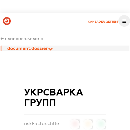
CAHEADER.GETTEST
CAHEADER.SEARCH
document.dossier
УКРСВАРКА
ГРУПП
riskFactors.title
0
0
0