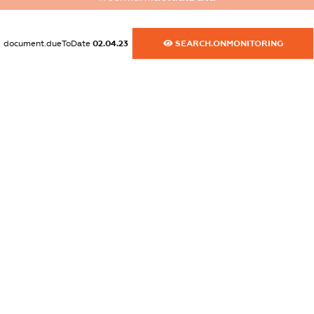
dossier.commercial_info.website
XXXXXXXXXX
document.dueToDate
02.04.23
SEARCH.ONMONITORING
dossier.commercial_info.activity
XXXXXXXXXX
freemium.exampleText_1
freemium.exampleText_2
freemium.anonymousPerSearch2
FREEMIUM.DETAILS
FREEMIUM.REGISTER