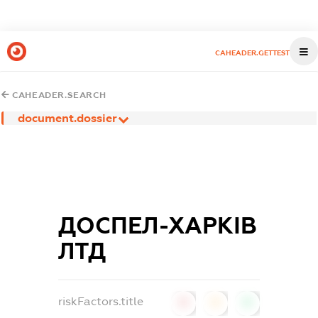
CAHEADER.GETTEST
CAHEADER.SEARCH
document.dossier
ДОСПЕЛ-ХАРКІВ
ЛТД
riskFactors.title
0
0
0