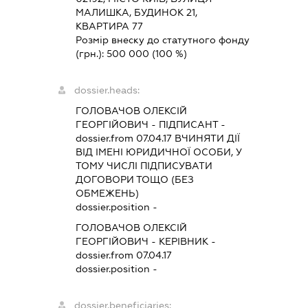
МАЛИШКА, БУДИНОК 21,
КВАРТИРА 77
Розмір внеску до статутного фонду
(грн.):
500 000
(100 %)
dossier.heads:
ГОЛОВАЧОВ ОЛЕКСІЙ
ГЕОРГІЙОВИЧ
-
ПІДПИСАНТ
-
dossier.from 07.04.17
ВЧИНЯТИ ДІЇ
ВІД ІМЕНІ ЮРИДИЧНОЇ ОСОБИ, У
ТОМУ ЧИСЛІ ПІДПИСУВАТИ
ДОГОВОРИ ТОЩО (БЕЗ
ОБМЕЖЕНЬ)
dossier.position -
ГОЛОВАЧОВ ОЛЕКСІЙ
ГЕОРГІЙОВИЧ
-
КЕРІВНИК
-
dossier.from 07.04.17
dossier.position -
dossier.beneficiaries: