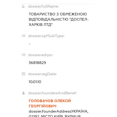
dossier.fullName:
ТОВАРИСТВО З ОБМЕЖЕНОЮ
ВІДПОВІДАЛЬНІСТЮ "ДОСПЕЛ-
ХАРКІВ ЛТД"
dossier.opfSubType:
-
dossier.edrpo:
36818829
dossier.regDate:
10.01.10
dossier.foundersAndBenef:
ГОЛОВАЧОВ ОЛЕКСІЙ
ГЕОРГІЙОВИЧ
dossier.founderAddress
УКРАЇНА,
02192, МІСТО КИЇВ, ВУЛИЦЯ