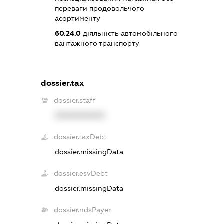
переваги продовольчого
асортименту
60.24.0
діяльність автомобільного
вантажного транспорту
dossier.tax
dossier.staff
XXXXXXXXXX
dossier.taxDebt
dossier.missingData
dossier.esvDebt
dossier.missingData
dossier.ndsPayer