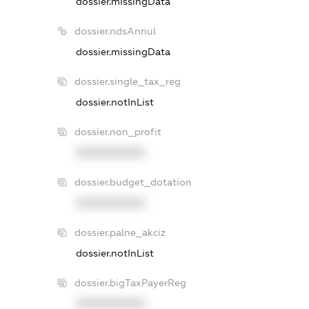
dossier.missingData
dossier.ndsAnnul
dossier.missingData
dossier.single_tax_reg
dossier.notInList
dossier.non_profit
XXXXXXXXXX
dossier.budget_dotation
XXXXXXXXXX
dossier.palne_akciz
dossier.notInList
dossier.bigTaxPayerReg
XXXXXXXXXX