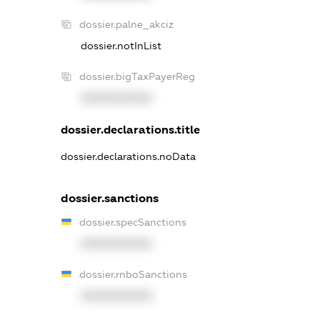
dossier.palne_akciz
dossier.notInList
dossier.bigTaxPayerReg
XXXXXXXXXX
dossier.declarations.title
dossier.declarations.noData
dossier.sanctions
dossier.specSanctions
XXXXXXXXXX
dossier.rnboSanctions
XXXXXXXXXX