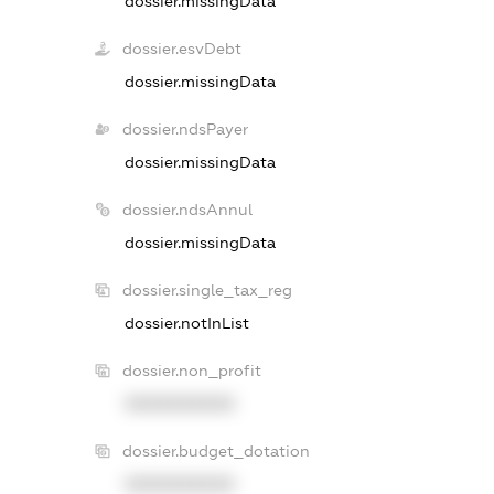
dossier.missingData
dossier.esvDebt
dossier.missingData
dossier.ndsPayer
dossier.missingData
dossier.ndsAnnul
dossier.missingData
dossier.single_tax_reg
dossier.notInList
dossier.non_profit
XXXXXXXXXX
dossier.budget_dotation
XXXXXXXXXX