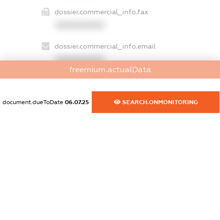
dossier.commercial_info.fax
XXXXXXXXXX
dossier.commercial_info.email
XXXXXXXXXX
freemium.actualData
dossier.commercial_info.website
XXXXXXXXXX
document.dueToDate
06.07.25
SEARCH.ONMONITORING
dossier.commercial_info.activity
XXXXXXXXXX
freemium.exampleText_1
freemium.exampleText_2
freemium.anonymousPerSearch2
FREEMIUM.DETAILS
FREEMIUM.REGISTER