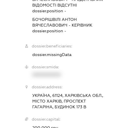
ВІДОМОСТІ ВІДСУТНІ
dossier.position -
БОЧОРІШВІЛІ АНТОН
ВЯЧЕСЛАВОВИЧ
-
КЕРІВНИК
dossier.position -
dossier.beneficiaries:
dossier.missingData
dossier.smida:
XXXXXXXXXX
dossier.address:
УКРАЇНА, 61124, ХАРКІВСЬКА ОБЛ.,
МІСТО ХАРКІВ, ПРОСПЕКТ
ГАГАРІНА, БУДИНОК 173 В
dossier.capital:
200 000 грн.