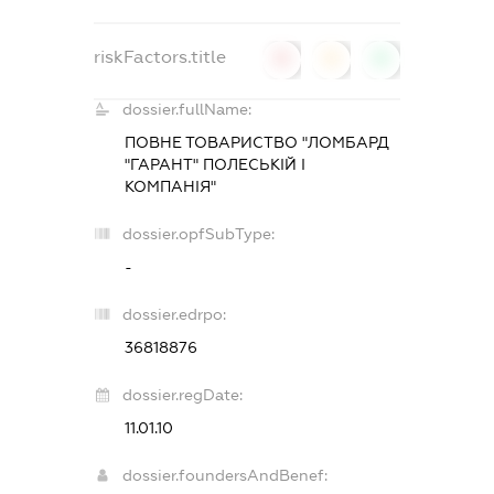
riskFactors.title
0
0
0
dossier.fullName:
ПОВНЕ ТОВАРИСТВО "ЛОМБАРД
"ГАРАНТ" ПОЛЕСЬКІЙ І
КОМПАНІЯ"
dossier.opfSubType:
-
dossier.edrpo:
36818876
dossier.regDate:
11.01.10
dossier.foundersAndBenef: