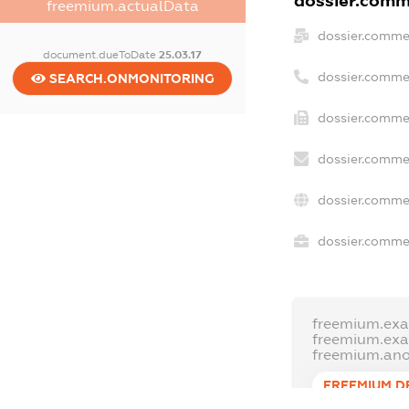
dossier.comme
freemium.actualData
dossier.comme
document.dueToDate
25.03.17
dossier.comme
SEARCH.ONMONITORING
dossier.commer
dossier.commer
dossier.commer
dossier.commer
freemium.exa
freemium.ex
freemium.an
FREEMIUM.D