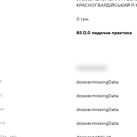
КРАСНОГВАРДІЙСЬКИЙ Р-Н,
:
0 грн.
85.12.0
медична практика
XXXXXXXXXX
t
dossier.missingData
bt
dossier.missingData
er
dossier.missingData
nul
dossier.missingData
_tax_reg
dossier.notInList