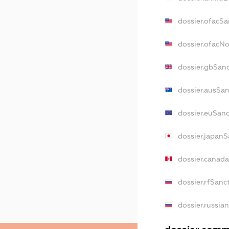
dossier.ofacSa
dossier.ofacN
dossier.gbSan
dossier.ausSa
dossier.euSan
dossier.japan
dossier.canad
dossier.rfSanc
dossier.russia