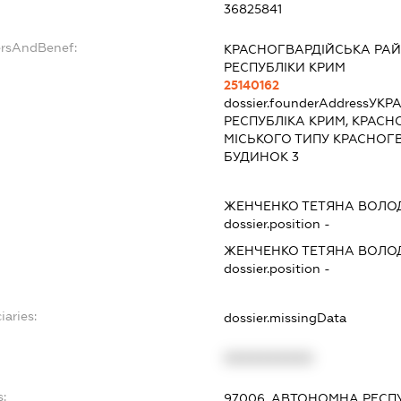
36825841
ersAndBenef:
КРАСНОГВАРДІЙСЬКА РА
РЕСПУБЛІКИ КРИМ
25140162
dossier.founderAddress
УКРА
РЕСПУБЛІКА КРИМ, КРАСН
МІСЬКОГО ТИПУ КРАСНОГВ
БУДИНОК 3
ЖЕНЧЕНКО ТЕТЯНА ВОЛО
dossier.position -
ЖЕНЧЕНКО ТЕТЯНА ВОЛО
dossier.position -
iaries:
dossier.missingData
XXXXXXXXXX
s:
97006, АВТОНОМНА РЕСПУ