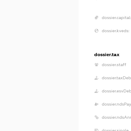
dossier.capital
dossier.kveds:
dossier.tax
dossier.staff
dossier.taxDeb
dossier.esvDe
dossier.ndsPay
dossier.ndsAn
dossier.single