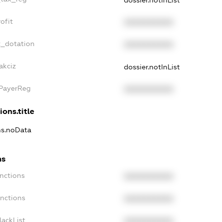
ofit
XXXXXXXXXX
t_dotation
XXXXXXXXXX
akciz
dossier.notInList
xPayerReg
XXXXXXXXXX
ions.title
ons.noData
ns
anctions
XXXXXXXXXX
anctions
XXXXXXXXXX
lackList
XXXXXXXXXX