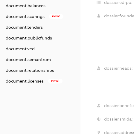
dossier.edrpo:
document.balances
dossier.found
document.scorings
new!
document.tenders
document.publicfunds
document.ved
document.semantrum
dossier.heads:
document.relationships
document.licenses
new!
dossier.benefic
dossier.smida:
dossier.addres