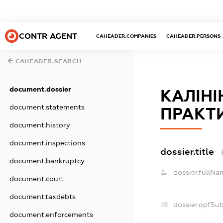
CONTR AGENT
CAHEADER.COMPANIES
CAHEADER.PERSONS
CAHEADER.SEARCH
document.dossier
КАЛІНІ
document.statements
ПРАКТ
document.history
document.inspections
dossier.title
document.bankruptcy
dossier.fullNa
document.court
document.taxdebts
dossier.opfSu
document.enforcements