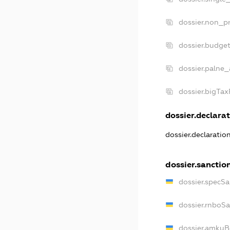
dossier.non_pr
dossier.budge
dossier.palne_
dossier.bigTa
dossier.declarat
dossier.declarati
dossier.sanctio
dossier.specS
dossier.rnboS
dossier.amkuB