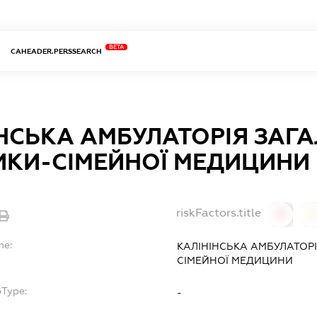
BETA
CAHEADER.PERSSEARCH
НСЬКА АМБУЛАТОРІЯ ЗАГА
ИКИ-СІМЕЙНОЇ МЕДИЦИНИ
riskFactors.title
0
0
me:
КАЛІНІНСЬКА АМБУЛАТОРІ
СІМЕЙНОЇ МЕДИЦИНИ
bType:
-