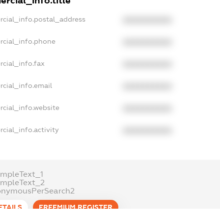
rcial_info.title
rcial_info.postal_address
XXXXXXXXXX
rcial_info.phone
XXXXXXXXXX
cial_info.fax
XXXXXXXXXX
cial_info.email
XXXXXXXXXX
cial_info.website
XXXXXXXXXX
cial_info.activity
XXXXXXXXXX
mpleText_1
ampleText_2
onymousPerSearch2
ETAILS
FREEMIUM.REGISTER