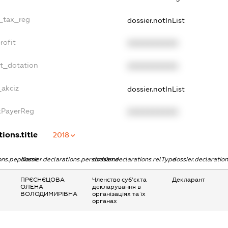
e_tax_reg
dossier.notInList
rofit
XXXXXXXXXX
et_dotation
XXXXXXXXXX
_akciz
dossier.notInList
axPayerReg
XXXXXXXXXX
ions.title
2018
ions.pepName
dossier.declarations.personName
dossier.declarations.relType
dossier.declaratio
ПРЄСНЄЦОВА
Членство суб’єкта
Декларант
ОЛЕНА
декларування в
ВОЛОДИМИРІВНА
організаціях та їх
органах