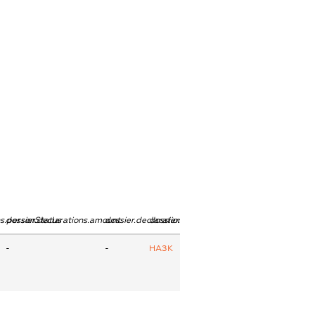
ns.personStatus
dossier.declarations.amount
dossier.declarations.currency
dossier.declarations.source
-
-
НАЗК