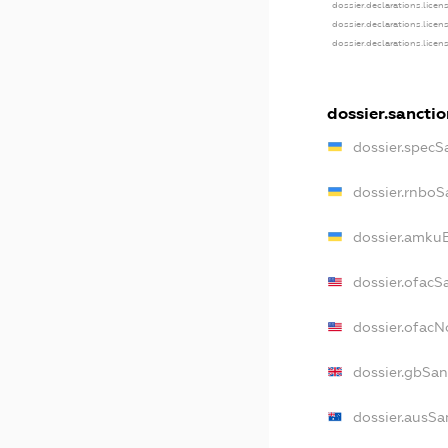
dossier.declarations.licen
dossier.declarations.licen
dossier.declarations.licen
dossier.sanctio
dossier.specS
dossier.rnboS
dossier.amkuB
dossier.ofacS
dossier.ofac
dossier.gbSan
dossier.ausSa