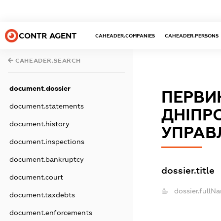
CONTR AGENT
CAHEADER.COMPANIES
CAHEADER.PERSONS
CAHEADER.SEARCH
document.dossier
ПЕРВИ
document.statements
ДНІПР
document.history
УПРАВ
document.inspections
document.bankruptcy
dossier.title
document.court
dossier.fullN
document.taxdebts
document.enforcements