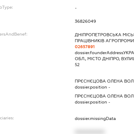
bType:
-
36826049
dersAndBenef:
ДНІПРОПЕТРОВСЬКА МІСЬ
ПРАЦІВНИКІВ АГРОПРОМ
02657891
dossier.founderAddress
УКРА
ОБЛ., МІСТО ДНІПРО, ВУ
52
ПРЄСНЄЦОВА ОЛЕНА ВО
dossier.position -
ПРЄСНЄЦОВА ОЛЕНА ВО
dossier.position -
ciaries:
dossier.missingData
XXXXXXXXXX