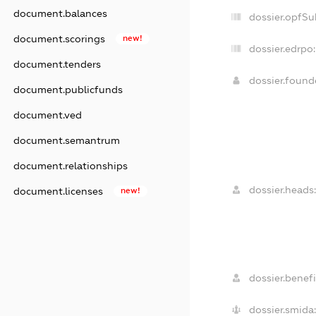
document.balances
dossier.opfSu
document.scorings
new!
dossier.edrpo:
document.tenders
dossier.foun
document.publicfunds
document.ved
document.semantrum
document.relationships
dossier.heads:
document.licenses
new!
dossier.benefi
dossier.smida: