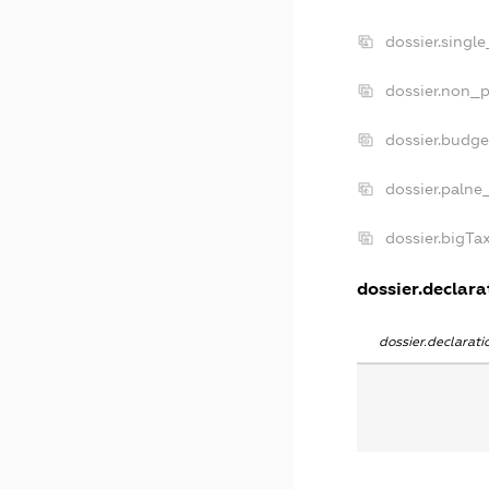
dossier.singl
dossier.non_p
dossier.budg
dossier.palne
dossier.bigT
dossier.declarat
dossier.declarat