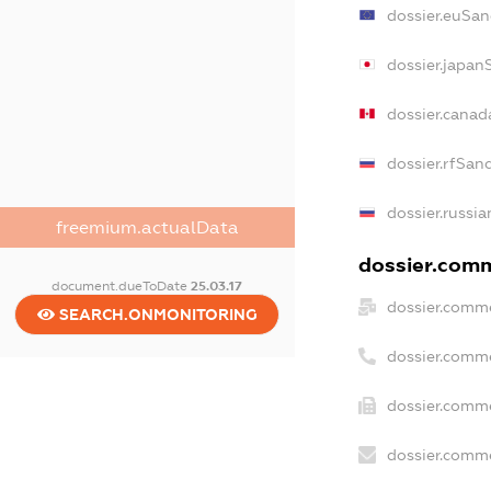
dossier.euSan
dossier.japan
dossier.canad
dossier.rfSan
dossier.russia
freemium.actualData
dossier.comme
document.dueToDate
25.03.17
dossier.comme
SEARCH.ONMONITORING
dossier.comm
dossier.comme
dossier.comme