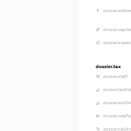
dossier.addres
dossier.capital
dossier.kveds:
dossier.tax
dossier.staff
dossier.taxDe
dossier.esvDe
dossier.ndsPa
dossier.ndsA