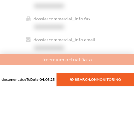
XXXXXXXXXX
dossier.commercial_info.fax
XXXXXXXXXX
dossier.commercial_info.email
XXXXXXXXXX
freemium.actualData
dossier.commercial_info.website
XXXXXXXXXX
document.dueToDate
04.05.25
SEARCH.ONMONITORING
dossier.commercial_info.activity
XXXXXXXXXX
freemium.exampleText_1
freemium.exampleText_2
freemium.anonymousPerSearch2