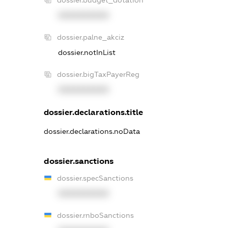
XXXXXXXXXX
dossier.palne_akciz
dossier.notInList
dossier.bigTaxPayerReg
XXXXXXXXXX
dossier.declarations.title
dossier.declarations.noData
dossier.sanctions
dossier.specSanctions
XXXXXXXXXX
dossier.rnboSanctions