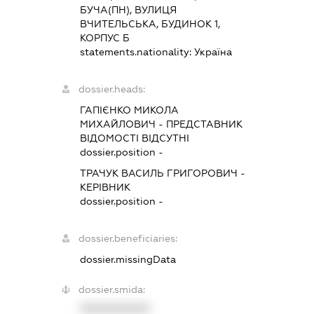
БУЧА(ПН), ВУЛИЦЯ
ВЧИТЕЛЬСЬКА, БУДИНОК 1,
КОРПУС Б
statements.nationality:
Україна
dossier.heads:
ГАПІЄНКО МИКОЛА
МИХАЙЛОВИЧ
-
ПРЕДСТАВНИК
ВІДОМОСТІ ВІДСУТНІ
dossier.position -
ТРАЧУК ВАСИЛЬ ГРИГОРОВИЧ
-
КЕРІВНИК
dossier.position -
dossier.beneficiaries:
dossier.missingData
dossier.smida:
XXXXXXXXXX