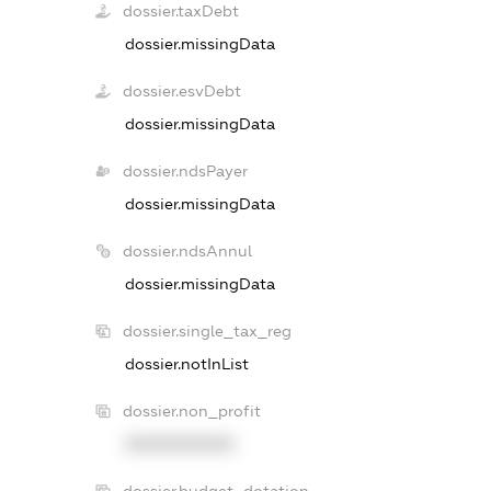
dossier.taxDebt
dossier.missingData
dossier.esvDebt
dossier.missingData
dossier.ndsPayer
dossier.missingData
dossier.ndsAnnul
dossier.missingData
dossier.single_tax_reg
dossier.notInList
dossier.non_profit
XXXXXXXXXX
dossier.budget_dotation