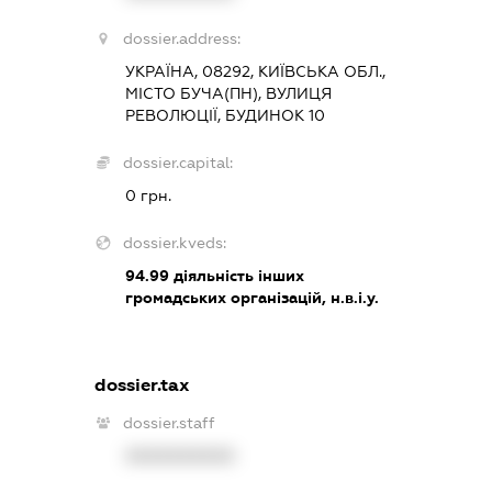
dossier.address:
УКРАЇНА, 08292, КИЇВСЬКА ОБЛ.,
МІСТО БУЧА(ПН), ВУЛИЦЯ
РЕВОЛЮЦІЇ, БУДИНОК 10
dossier.capital:
0 грн.
dossier.kveds:
94.99
діяльність інших
громадських організацій, н.в.і.у.
dossier.tax
dossier.staff
XXXXXXXXXX