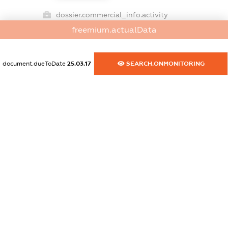
dossier.commercial_info.activity
XXXXXXXXXX
freemium.actualData
document.dueToDate
25.03.17
SEARCH.ONMONITORING
freemium.exampleText_1
freemium.exampleText_2
freemium.anonymousPerSearch2
FREEMIUM.DETAILS
FREEMIUM.REGISTER