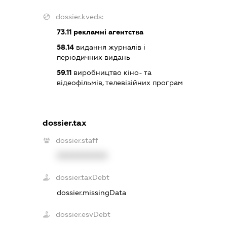
dossier.kveds:
73.11
рекламні агентства
58.14
видання журналів і
періодичних видань
59.11
виробництво кіно- та
відеофільмів, телевізійних програм
dossier.tax
dossier.staff
XXXXXXXXXX
dossier.taxDebt
dossier.missingData
dossier.esvDebt