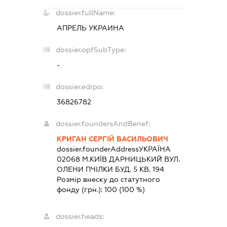
dossier.fullName:
АПРЕЛЬ УКРАИНА
dossier.opfSubType:
-
dossier.edrpo:
36826782
dossier.foundersAndBenef:
КРИГАН СЕРГІЙ ВАСИЛЬОВИЧ
dossier.founderAddress
УКРАЇНА
02068 М.КИЇВ ДАРНИЦЬКИЙ ВУЛ.
ОЛЕНИ ПЧІЛКИ БУД. 5 КВ. 194
Розмір внеску до статутного
фонду (грн.):
100
(100 %)
dossier.heads: