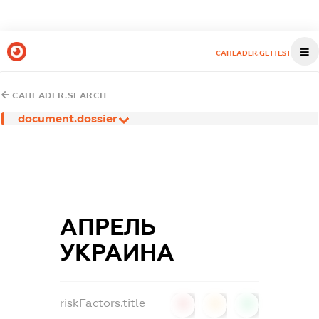
CAHEADER.GETTEST
CAHEADER.SEARCH
document.dossier
АПРЕЛЬ
УКРАИНА
riskFactors.title
0
0
0