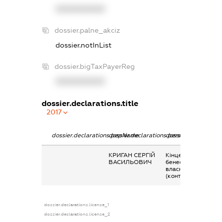
XXXXXXXXXX
dossier.palne_akciz
dossier.notInList
dossier.bigTaxPayerReg
XXXXXXXXXX
dossier.declarations.title
2017
dossier.declarations.pepName
dossier.declarations.personName
dossier.declaration
КРИГАН СЕРГІЙ
Кінцевий
ВАСИЛЬОВИЧ
бенефіціарний
власник
(контролер)
dossier.declarations.license_1
dossier.declarations.license_2