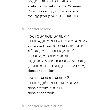
БУДИНОК 7, КВАРТИРА 2
statements.nationality:
Україна
Розмір внеску до статутного
фонду (грн.):
502 362
(100 %)
dossier.heads:
ПУСТОВАЛОВ ВАЛЕРІЙ
ГЕННАДІЙОВИЧ
-
ПРЕДСТАВНИК
- dossier.from 30.03.14
ВЧИНЯТИ
ДІЇ ВІД ІМЕНІ ЮРИДИЧНОЇ
ОСОБИ, У ТОМУ ЧИСЛІ
ПІДПИСУВАТИ ДОГОВОРИ ТОЩО
(ОБМЕЖЕННЯ ЗГІДНО СТАТУТУ)
dossier.position -
ПУСТОВАЛОВ ВАЛЕРІЙ
ГЕННАДІЙОВИЧ
-
КЕРІВНИК
-
dossier.from 30.03.14
dossier.position -
dossier.beneficiaries: