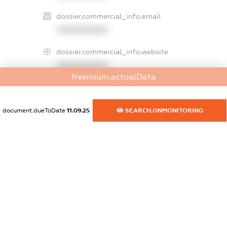
dossier.commercial_info.email
XXXXXXXXXX
dossier.commercial_info.website
XXXXXXXXXX
freemium.actualData
dossier.commercial_info.activity
XXXXXXXXXX
document.dueToDate
11.09.25
SEARCH.ONMONITORING
freemium.exampleText_1
freemium.exampleText_2
freemium.anonymousPerSearch2
FREEMIUM.DETAILS
FREEMIUM.REGISTER