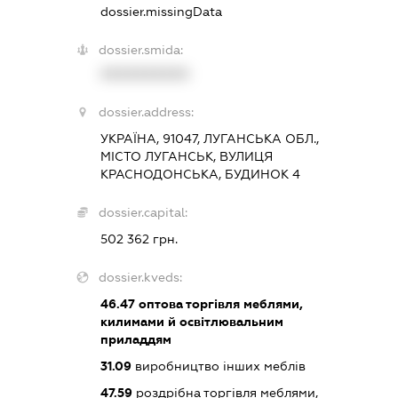
dossier.missingData
dossier.smida:
XXXXXXXXXX
dossier.address:
УКРАЇНА, 91047, ЛУГАНСЬКА ОБЛ.,
МІСТО ЛУГАНСЬК, ВУЛИЦЯ
КРАСНОДОНСЬКА, БУДИНОК 4
dossier.capital:
502 362 грн.
dossier.kveds:
46.47
оптова торгівля меблями,
килимами й освітлювальним
приладдям
31.09
виробництво інших меблів
47.59
роздрібна торгівля меблями,