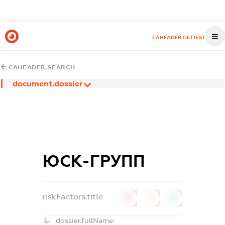
CAHEADER.GETTEST
CAHEADER.SEARCH
document.dossier
ЮСК-ГРУПП
riskFactors.title
0
0
0
dossier.fullName: