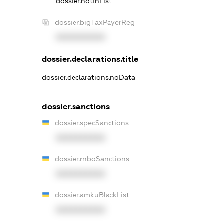
dossier.notInList
dossier.bigTaxPayerReg
XXXXXXXXXX
dossier.declarations.title
dossier.declarations.noData
dossier.sanctions
dossier.specSanctions
XXXXXXXXXX
dossier.rnboSanctions
XXXXXXXXXX
dossier.amkuBlackList
XXXXXXXXXX