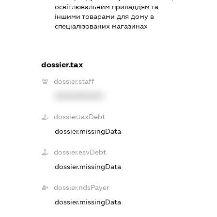
освітлювальним приладдям та
іншими товарами для дому в
спеціалізованих магазинах
dossier.tax
dossier.staff
XXXXXXXXXX
dossier.taxDebt
dossier.missingData
dossier.esvDebt
dossier.missingData
dossier.ndsPayer
dossier.missingData