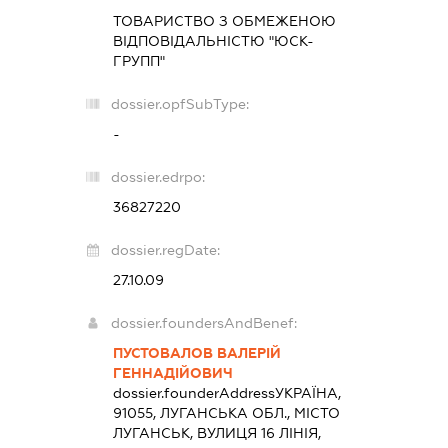
ТОВАРИСТВО З ОБМЕЖЕНОЮ
ВІДПОВІДАЛЬНІСТЮ "ЮСК-
ГРУПП"
dossier.opfSubType:
-
dossier.edrpo:
36827220
dossier.regDate:
27.10.09
dossier.foundersAndBenef:
ПУСТОВАЛОВ ВАЛЕРІЙ
ГЕННАДІЙОВИЧ
dossier.founderAddress
УКРАЇНА,
91055, ЛУГАНСЬКА ОБЛ., МІСТО
ЛУГАНСЬК, ВУЛИЦЯ 16 ЛІНІЯ,