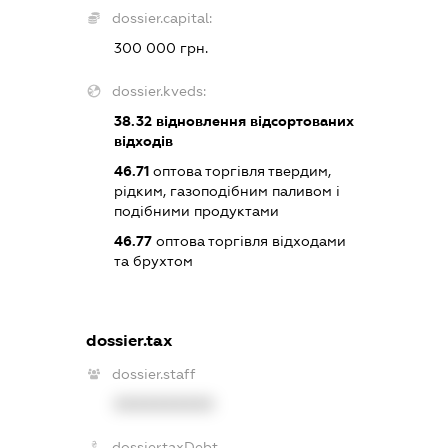
dossier.capital:
300 000 грн.
dossier.kveds:
38.32
відновлення відсортованих
відходів
46.71
оптова торгівля твердим,
рідким, газоподібним паливом і
подібними продуктами
46.77
оптова торгівля відходами
та брухтом
dossier.tax
dossier.staff
XXXXXXXXXX
dossier.taxDebt