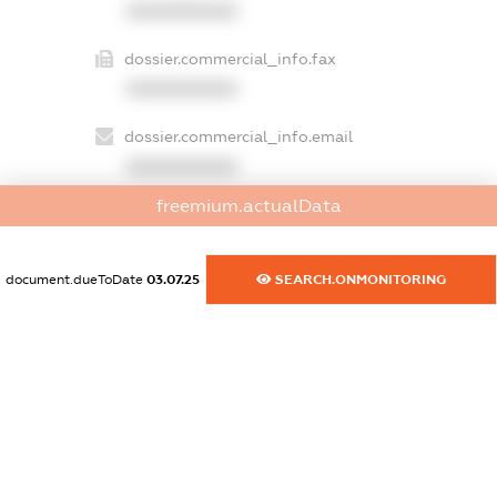
XXXXXXXXXX
dossier.commercial_info.fax
XXXXXXXXXX
dossier.commercial_info.email
XXXXXXXXXX
freemium.actualData
dossier.commercial_info.website
XXXXXXXXXX
document.dueToDate
03.07.25
SEARCH.ONMONITORING
dossier.commercial_info.activity
XXXXXXXXXX
freemium.exampleText_1
freemium.exampleText_2
freemium.anonymousPerSearch2
FREEMIUM.DETAILS