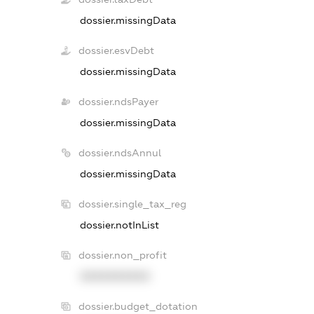
dossier.missingData
dossier.esvDebt
dossier.missingData
dossier.ndsPayer
dossier.missingData
dossier.ndsAnnul
dossier.missingData
dossier.single_tax_reg
dossier.notInList
dossier.non_profit
XXXXXXXXXX
dossier.budget_dotation