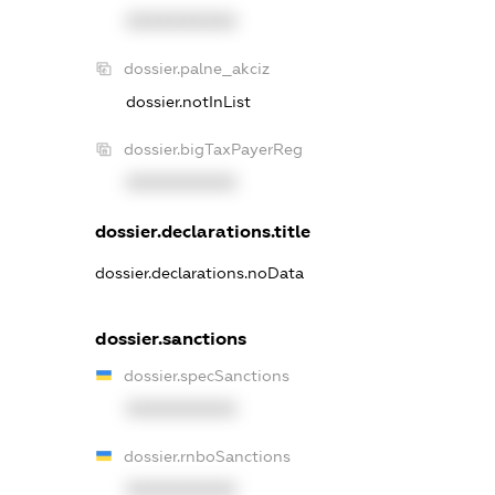
XXXXXXXXXX
dossier.palne_akciz
dossier.notInList
dossier.bigTaxPayerReg
XXXXXXXXXX
dossier.declarations.title
dossier.declarations.noData
dossier.sanctions
dossier.specSanctions
XXXXXXXXXX
dossier.rnboSanctions
XXXXXXXXXX