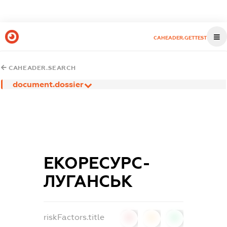
CAHEADER.GETTEST
CAHEADER.SEARCH
document.dossier
ЕКОРЕСУРС-
ЛУГАНСЬК
riskFactors.title
0
0
0