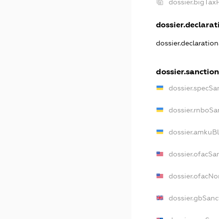
dossier.bigTa
dossier.declarati
dossier.declaratio
dossier.sanctio
dossier.specSa
dossier.rnboSa
dossier.amkuBl
dossier.ofacSa
dossier.ofacN
dossier.gbSanc