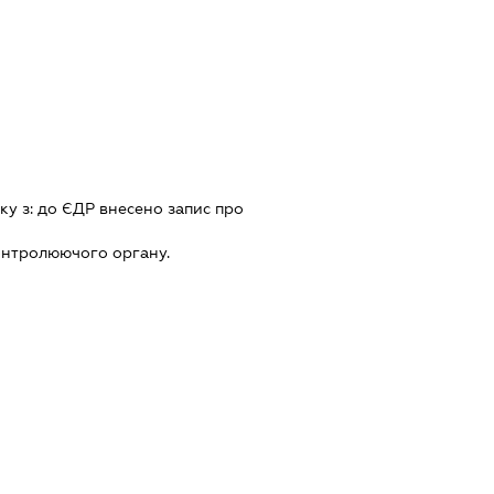
ку з:
до ЄДР внесено запис про
онтролюючого органу.