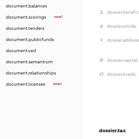
document.balances
dossier.benefici
document.scorings
new!
dossier.smida:
document.tenders
document.publicfunds
dossier.address
document.ved
dossier.capital:
document.semantrum
document.relationships
dossier.kveds:
document.licenses
new!
dossier.tax