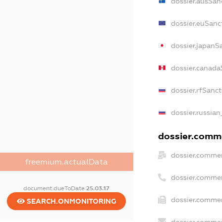
dossier.ausSan
dossier.euSanc
dossier.japanS
dossier.canada
dossier.rfSanc
dossier.russian
dossier.comme
dossier.commer
freemium.actualData
dossier.commer
document.dueToDate
25.03.17
dossier.commer
SEARCH.ONMONITORING
dossier.commer