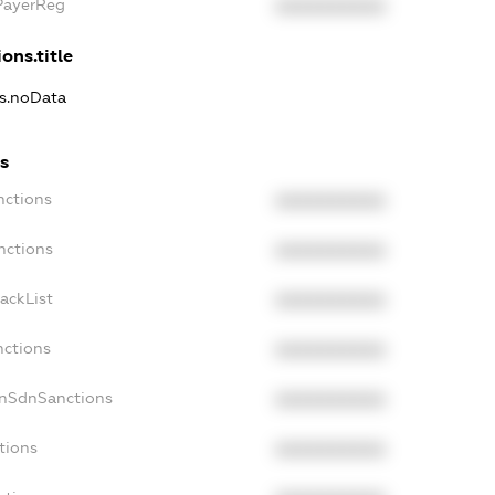
xPayerReg
XXXXXXXXXX
ons.title
ns.noData
ns
nctions
XXXXXXXXXX
nctions
XXXXXXXXXX
ackList
XXXXXXXXXX
nctions
XXXXXXXXXX
onSdnSanctions
XXXXXXXXXX
tions
XXXXXXXXXX