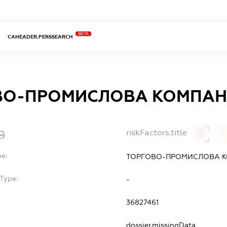
BETA
CAHEADER.PERSSEARCH
ВО-ПРОМИСЛОВА КОМПАНІ
riskFactors.title
0
0
me:
ТОРГОВО-ПРОМИСЛОВА К
Type:
-
36827461
dossier.missingData