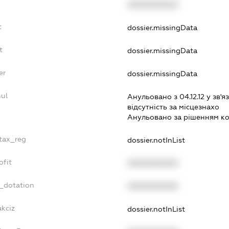
XXXXXXXXXX
t
dossier.missingData
t
dossier.missingData
er
dossier.missingData
nul
Анульовано з 04.12.12 у зв'яз
вiдсутнiсть за мiсцезнахо
Анульовано за рiшенням к
_tax_reg
dossier.notInList
ofit
XXXXXXXXXX
t_dotation
XXXXXXXXXX
akciz
dossier.notInList