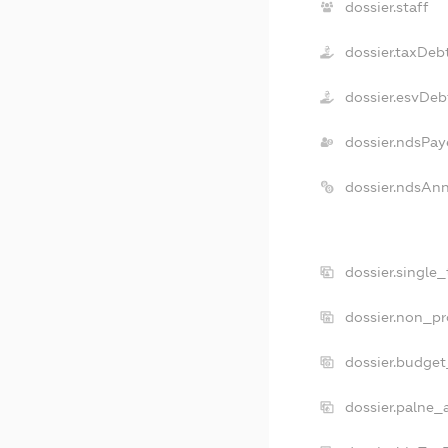
dossier.staff
dossier.taxDeb
dossier.esvDeb
dossier.ndsPay
dossier.ndsAn
dossier.single
dossier.non_pr
dossier.budge
dossier.palne_