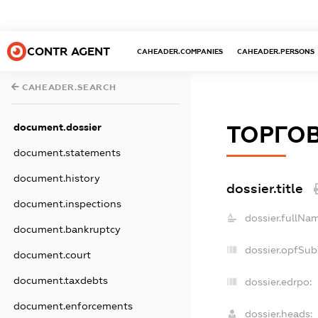
CONTR AGENT
CAHEADER.COMPANIES
CAHEADER.PERSONS
CAHEADER.SEARCH
document.dossier
ТОРГО
document.statements
document.history
dossier.title
document.inspections
dossier.fullNa
document.bankruptcy
dossier.opfSub
document.court
document.taxdebts
dossier.edrpo:
document.enforcements
dossier.heads: