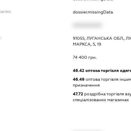
aries:
dossier.missingData
XXXXXXXXXX
:
91055, ЛУГАНСЬКА ОБЛ., Л
МАРКСА, 5, 19
74 400 грн.
46.42
оптова торгівля одяго
46.49
оптова торгівля інши
призначення
47.72
роздрібна торгівля вз
спеціалізованих магазинах