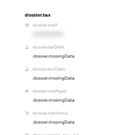
dossier.tax
dossier.staff
XXXXXXXXXX
dossier.taxDebt
dossier.missingData
dossier.esvDebt
dossier.missingData
dossier.ndsPayer
dossier.missingData
dossier.ndsAnnul
dossier.missingData