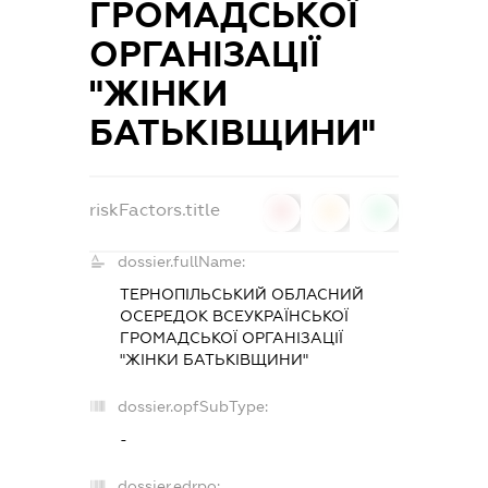
ГРОМАДСЬКОЇ
ОРГАНІЗАЦІЇ
"ЖІНКИ
БАТЬКІВЩИНИ"
riskFactors.title
0
0
0
dossier.fullName:
ТЕРНОПІЛЬСЬКИЙ ОБЛАСНИЙ
ОСЕРЕДОК ВСЕУКРАЇНСЬКОЇ
ГРОМАДСЬКОЇ ОРГАНІЗАЦІЇ
"ЖІНКИ БАТЬКІВЩИНИ"
dossier.opfSubType:
-
dossier.edrpo: