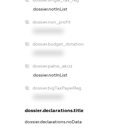
dossier.single_tax_reg
dossier.notInList
dossier.non_profit
XXXXXXXXXX
dossier.budget_dotation
XXXXXXXXXX
dossier.palne_akciz
dossier.notInList
dossier.bigTaxPayerReg
XXXXXXXXXX
dossier.declarations.title
dossier.declarations.noData