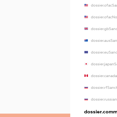
dossier.ofacSa
dossier.ofacN
dossier.gbSan
dossier.ausSa
dossier.euSan
dossier.japanS
dossier.canad
dossier.rfSanc
dossier.russia
dossier.comme