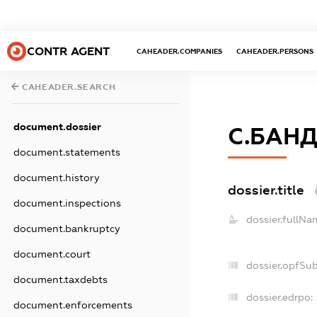
CONTR AGENT
CAHEADER.COMPANIES
CAHEADER.PERSONS
CAHEADER.SEARCH
document.dossier
С.БАНД
document.statements
document.history
dossier.title
document.inspections
dossier.fullNa
document.bankruptcy
document.court
dossier.opfSu
document.taxdebts
dossier.edrpo:
document.enforcements