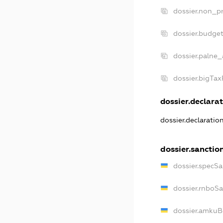
dossier.non_pr
dossier.budge
dossier.palne_
dossier.bigTa
dossier.declarat
dossier.declarati
dossier.sanctio
dossier.specS
dossier.rnboS
dossier.amkuB