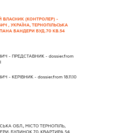
 ВЛАСНИК (КОНТРОЛЕР) -
Ч , УКРАЇНА, ТЕРНОПІЛЬСЬКА
ЕПАНА БАНДЕРИ БУД.70 КВ.54
ВИЧ
-
ПРЕДСТАВНИК
- dossier.from
І
ВИЧ
-
КЕРІВНИК
- dossier.from 18.11.10
ЬСЬКА ОБЛ., МІСТО ТЕРНОПІЛЬ,
РИ, БУДИНОК 70, КВАРТИРА 54