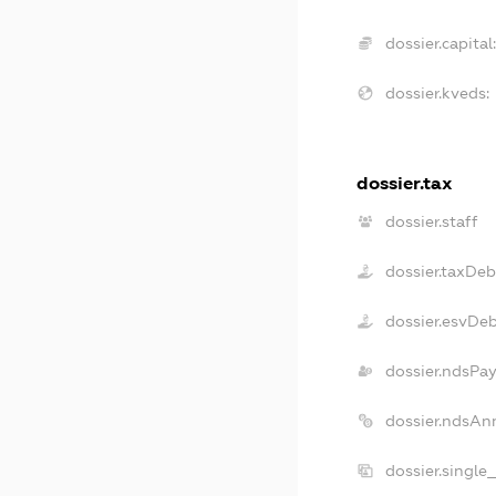
dossier.capital
dossier.kveds:
dossier.tax
dossier.staff
dossier.taxDeb
dossier.esvDe
dossier.ndsPay
dossier.ndsAn
dossier.single