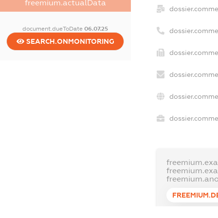
freemium.actualData
dossier.comme
document.dueToDate
06.07.25
dossier.comme
SEARCH.ONMONITORING
dossier.commer
dossier.commer
dossier.commer
dossier.commer
freemium.exa
freemium.ex
freemium.an
FREEMIUM.D