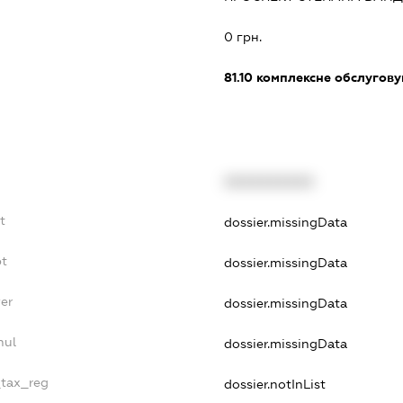
:
0 грн.
81.10
комплексне обслуговув
XXXXXXXXXX
t
dossier.missingData
bt
dossier.missingData
er
dossier.missingData
nul
dossier.missingData
_tax_reg
dossier.notInList