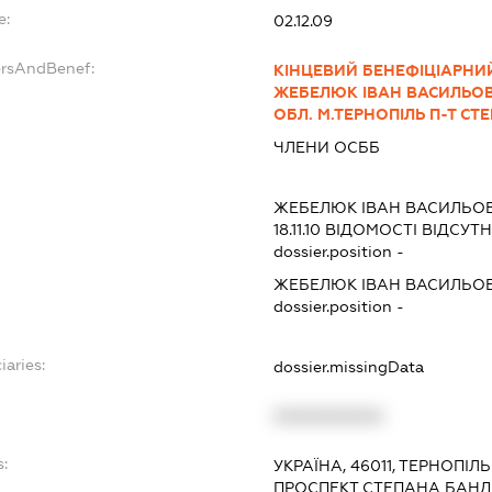
e:
02.12.09
ersAndBenef:
КІНЦЕВИЙ БЕНЕФІЦІАРНИЙ
ЖЕБЕЛЮК ІВАН ВАСИЛЬОВИ
ОБЛ. М.ТЕРНОПІЛЬ П-Т СТ
ЧЛЕНИ ОСББ
ЖЕБЕЛЮК ІВАН ВАСИЛЬО
18.11.10
ВІДОМОСТІ ВІДСУТН
dossier.position -
ЖЕБЕЛЮК ІВАН ВАСИЛЬО
dossier.position -
iaries:
dossier.missingData
XXXXXXXXXX
s:
УКРАЇНА, 46011, ТЕРНОПІЛ
ПРОСПЕКТ СТЕПАНА БАНДЕ