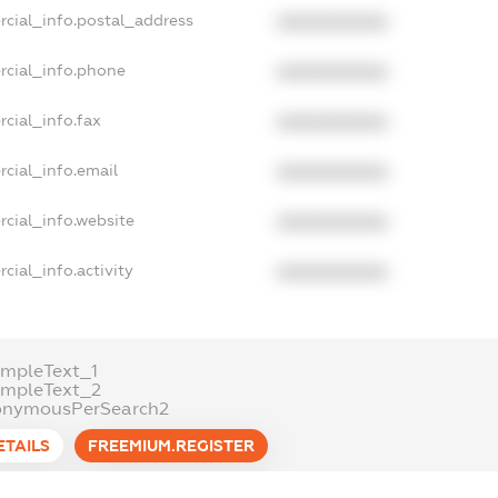
rcial_info.postal_address
XXXXXXXXXX
rcial_info.phone
XXXXXXXXXX
cial_info.fax
XXXXXXXXXX
cial_info.email
XXXXXXXXXX
cial_info.website
XXXXXXXXXX
cial_info.activity
XXXXXXXXXX
mpleText_1
ampleText_2
onymousPerSearch2
ETAILS
FREEMIUM.REGISTER