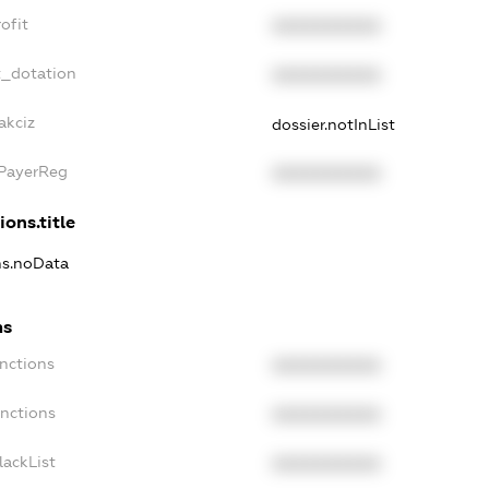
ofit
XXXXXXXXXX
t_dotation
XXXXXXXXXX
akciz
dossier.notInList
xPayerReg
XXXXXXXXXX
ions.title
ons.noData
ns
anctions
XXXXXXXXXX
anctions
XXXXXXXXXX
lackList
XXXXXXXXXX