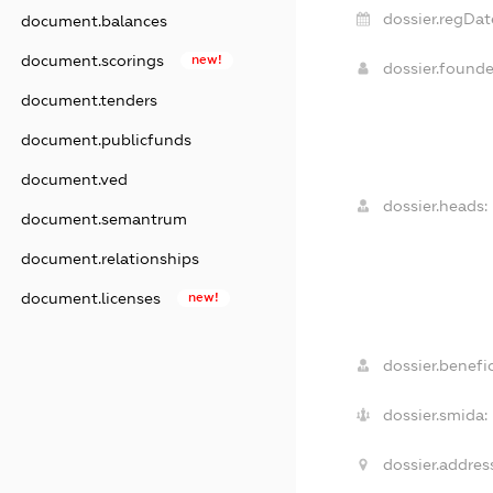
dossier.regDat
document.balances
document.scorings
new!
dossier.found
document.tenders
document.publicfunds
document.ved
dossier.heads:
document.semantrum
document.relationships
document.licenses
new!
dossier.benefic
dossier.smida:
dossier.addres