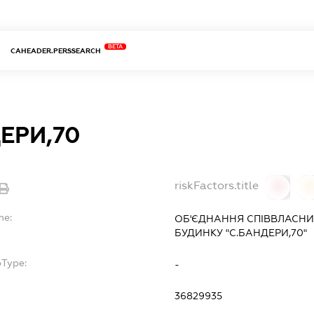
BETA
CAHEADER.PERSSEARCH
ЕРИ,70
riskFactors.title
0
0
me:
ОБ'ЄДНАННЯ СПІВВЛАСНИ
БУДИНКУ "С.БАНДЕРИ,70"
bType:
-
36829935