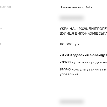
ciaries:
dossier.missingData
XXXXXXXXXX
s:
УКРАЇНА, 49029, ДНІПРОП
ВУЛИЦЯ ВИКОНКОМІВСЬКА,
:
110 000 грн.
70.20.0
здавання в оренду 
70.12.0
купівля та продаж в
74.14.0
консультування з пит
управління
XXXXXXXXXX