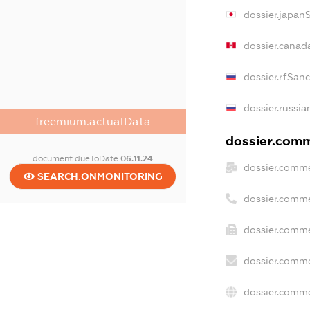
dossier.japan
dossier.canad
dossier.rfSan
dossier.russia
freemium.actualData
dossier.comme
document.dueToDate
06.11.24
dossier.comme
SEARCH.ONMONITORING
dossier.comme
dossier.comme
dossier.comme
dossier.comme