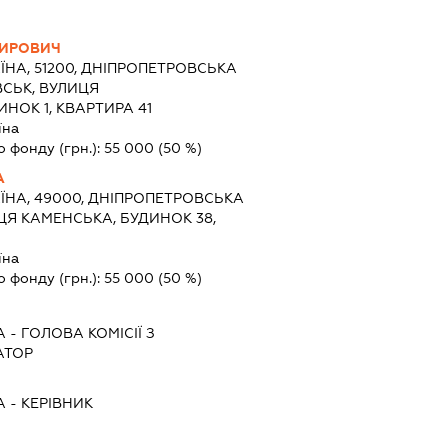
МИРОВИЧ
ЇНА, 51200, ДНІПРОПЕТРОВСЬКА
СЬК, ВУЛИЦЯ
НОК 1, КВАРТИРА 41
їна
о фонду (грн.):
55 000
(50 %)
А
ЇНА, 49000, ДНІПРОПЕТРОВСЬКА
ИЦЯ КАМЕНСЬКА, БУДИНОК 38,
їна
о фонду (грн.):
55 000
(50 %)
А
-
ГОЛОВА КОМІСІЇ З
АТОР
А
-
КЕРІВНИК