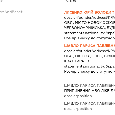
e:
16.11.09
dersAndBenef:
ЛИСЕНКО ЮРІЙ ВОЛОДИ
dossier.founderAddress
УКРА
ОБЛ., МІСТО НОВОМОСКОВ
ЧЕРВОНОАРМІЙСЬКА, БУДИ
statements.nationality:
Укра
Розмір внеску до статутног
ШАВЛО ЛАРИСА ПАВЛІВН
dossier.founderAddress
УКРА
ОБЛ., МІСТО ДНІПРО, ВУЛ
КВАРТИРА 10
statements.nationality:
Укра
Розмір внеску до статутног
ШАВЛО ЛАРИСА ПАВЛІВН
ПРИПИНЕННЯ АБО ЛІКВІД
dossier.position -
ШАВЛО ЛАРИСА ПАВЛІВН
dossier.position -