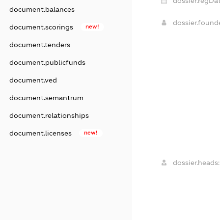
dossier.regDat
document.balances
dossier.foun
document.scorings
new!
document.tenders
document.publicfunds
document.ved
document.semantrum
document.relationships
document.licenses
new!
dossier.heads: