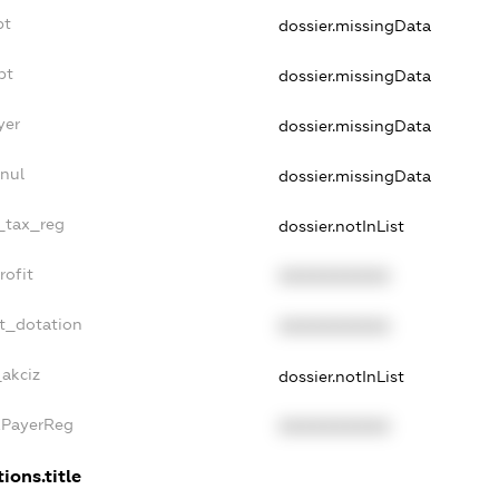
bt
dossier.missingData
bt
dossier.missingData
yer
dossier.missingData
nul
dossier.missingData
e_tax_reg
dossier.notInList
rofit
XXXXXXXXXX
et_dotation
XXXXXXXXXX
_akciz
dossier.notInList
xPayerReg
XXXXXXXXXX
ions.title