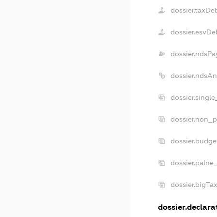
dossier.taxDe
dossier.esvDe
dossier.ndsPa
dossier.ndsAn
dossier.singl
dossier.non_p
dossier.budg
dossier.palne
dossier.bigTa
dossier.declarat