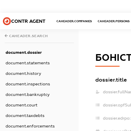
CONTR AGENT
CAHEADER.COMPANIES
CAHEADER.PERSONS
CAHEADER.SEARCH
document.dossier
БОНІС
document.statements
document.history
dossier.title
document.inspections
dossier.fullN
document.bankruptcy
document.court
dossier.opfSu
document.taxdebts
dossier.edrpo:
document.enforcements