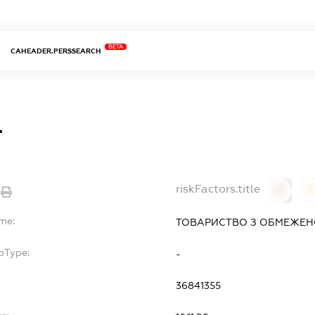
BETA
CAHEADER.PERSSEARCH
Т
riskFactors.title
0
ame:
ТОВАРИСТВО З ОБМЕЖЕНО
bType:
-
36841355