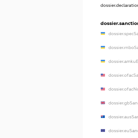
dossier.declarati
dossier.sanctio
dossier.specS
dossier.rnboS
dossier.amkuB
dossier.ofacS
dossier.ofac
dossier.gbSan
dossier.ausSa
dossier.euSan