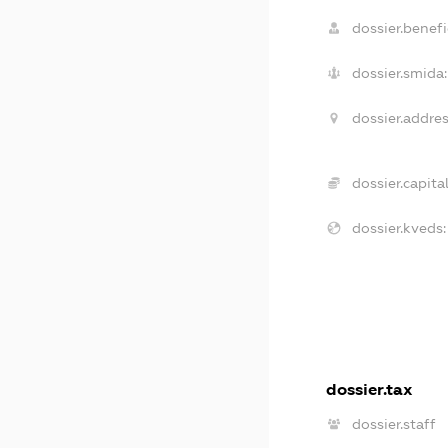
dossier.benefi
dossier.smida:
dossier.addres
dossier.capital
dossier.kveds:
dossier.tax
dossier.staff