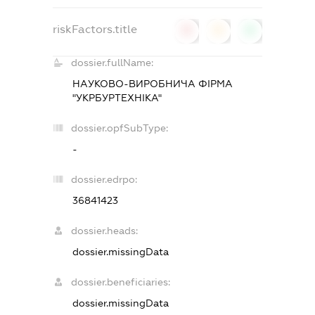
riskFactors.title
0
0
0
dossier.fullName:
НАУКОВО-ВИРОБНИЧА ФІРМА
"УКРБУРТЕХНІКА"
dossier.opfSubType:
-
dossier.edrpo:
36841423
dossier.heads:
dossier.missingData
dossier.beneficiaries:
dossier.missingData