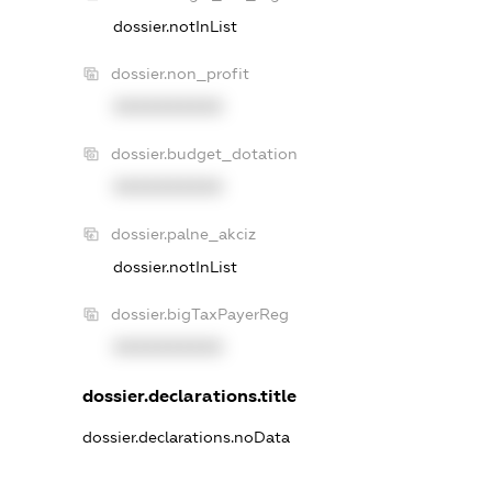
dossier.notInList
dossier.non_profit
XXXXXXXXXX
dossier.budget_dotation
XXXXXXXXXX
dossier.palne_akciz
dossier.notInList
dossier.bigTaxPayerReg
XXXXXXXXXX
dossier.declarations.title
dossier.declarations.noData