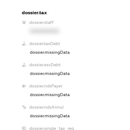
dossier.tax
dossier.staff
XXXXXXXXXX
dossier.taxDebt
dossier.missingData
dossier.esvDebt
dossier.missingData
dossier.ndsPayer
dossier.missingData
dossier.ndsAnnul
dossier.missingData
dossier.single_tax_reg