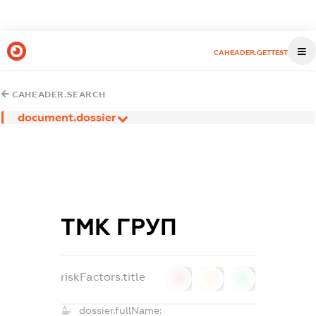
CAHEADER.GETTEST
CAHEADER.SEARCH
document.dossier
ТМК ГРУП
riskFactors.title
0
0
0
dossier.fullName: