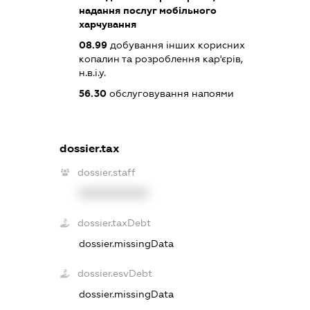
надання послуг мобільного
харчування
08.99
добування інших корисних
копалин та розроблення кар'єрів,
н.в.і.у.
56.30
обслуговування напоями
dossier.tax
dossier.staff
XXXXXXXXXX
dossier.taxDebt
dossier.missingData
dossier.esvDebt
dossier.missingData