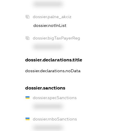
XXXXXXXXXX
dossier.palne_akciz
dossier.notInList
dossier.bigTaxPayerReg
XXXXXXXXXX
dossier.declarations.title
dossier.declarations.noData
dossier.sanctions
dossier.specSanctions
XXXXXXXXXX
dossier.rnboSanctions
XXXXXXXXXX