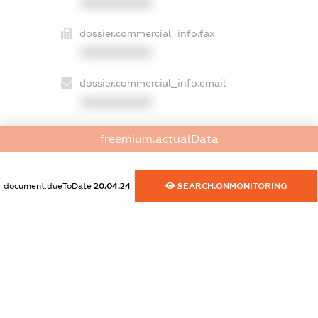
XXXXXXXXXX
dossier.commercial_info.fax
XXXXXXXXXX
dossier.commercial_info.email
XXXXXXXXXX
dossier.commercial_info.website
freemium.actualData
XXXXXXXXXX
dossier.commercial_info.activity
document.dueToDate
20.04.24
SEARCH.ONMONITORING
XXXXXXXXXX
freemium.exampleText_1
freemium.exampleText_2
freemium.anonymousPerSearch2
FREEMIUM.DETAILS