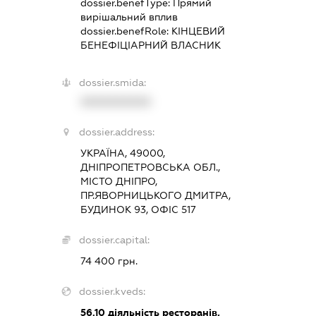
dossier.benefType:
Прямий
вирішальний вплив
dossier.benefRole:
КІНЦЕВИЙ
БЕНЕФІЦІАРНИЙ ВЛАСНИК
dossier.smida:
XXXXXXXXXX
dossier.address:
УКРАЇНА, 49000,
ДНІПРОПЕТРОВСЬКА ОБЛ.,
МІСТО ДНІПРО,
ПР.ЯВОРНИЦЬКОГО ДМИТРА,
БУДИНОК 93, ОФІС 517
dossier.capital:
74 400 грн.
dossier.kveds:
56.10
діяльність ресторанів,