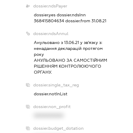
dossier.ndsPayer
dossier.yes
dossier.ndsInn
368415804634
dossier.from 31.08.21
dossier.ndsAnnul
Анульовано з 13.06.21 у зв'язку з:
ненадання декларацiй протягом
року
АНУЛЬОВАНО ЗА САМОСТIЙНИМ
РIШЕННЯМ КОНТРОЛЮЮЧОГО
ОРГАНУ.
dossier.single_tax_reg
dossier.notInList
dossier.non_profit
XXXXXXXXXX
dossier.budget_dotation