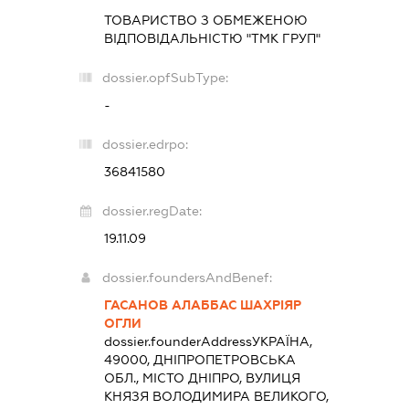
ТОВАРИСТВО З ОБМЕЖЕНОЮ
ВІДПОВІДАЛЬНІСТЮ "ТМК ГРУП"
dossier.opfSubType:
-
dossier.edrpo:
36841580
dossier.regDate:
19.11.09
dossier.foundersAndBenef:
ГАСАНОВ АЛАББАС ШАХРІЯР
ОГЛИ
dossier.founderAddress
УКРАЇНА,
49000, ДНІПРОПЕТРОВСЬКА
ОБЛ., МІСТО ДНІПРО, ВУЛИЦЯ
КНЯЗЯ ВОЛОДИМИРА ВЕЛИКОГО,