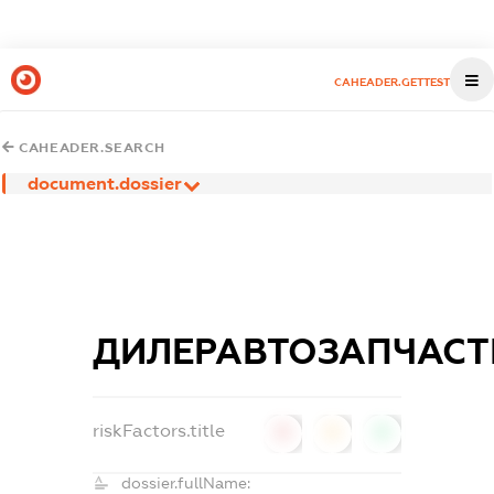
CAHEADER.GETTEST
CAHEADER.SEARCH
document.dossier
ДИЛЕРАВТОЗАПЧАС
riskFactors.title
0
0
0
dossier.fullName: