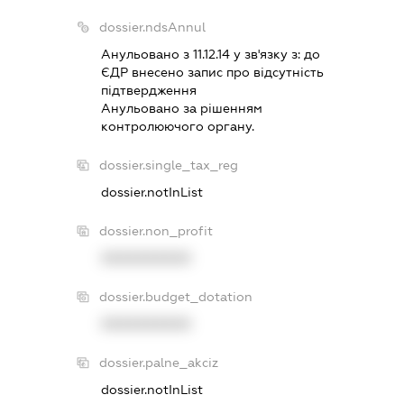
dossier.ndsAnnul
Анульовано з 11.12.14 у зв'язку з:
до
ЄДР внесено запис про вiдсутнiсть
пiдтвердження
Анульовано за рiшенням
контролюючого органу.
dossier.single_tax_reg
dossier.notInList
dossier.non_profit
XXXXXXXXXX
dossier.budget_dotation
XXXXXXXXXX
dossier.palne_akciz
dossier.notInList