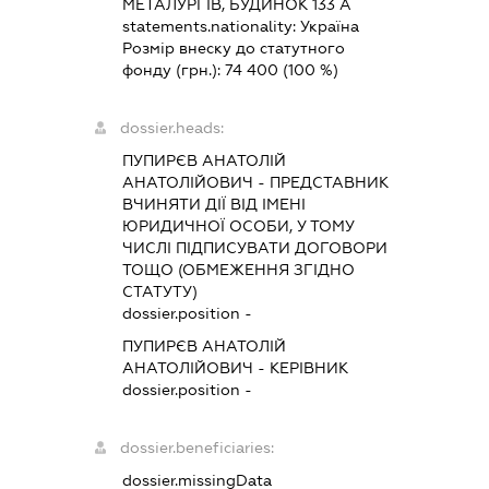
МЕТАЛУРГІВ, БУДИНОК 133 А
statements.nationality:
Україна
Розмір внеску до статутного
фонду (грн.):
74 400
(100 %)
dossier.heads:
ПУПИРЄВ АНАТОЛІЙ
АНАТОЛІЙОВИЧ
-
ПРЕДСТАВНИК
ВЧИНЯТИ ДІЇ ВІД ІМЕНІ
ЮРИДИЧНОЇ ОСОБИ, У ТОМУ
ЧИСЛІ ПІДПИСУВАТИ ДОГОВОРИ
ТОЩО (ОБМЕЖЕННЯ ЗГІДНО
СТАТУТУ)
dossier.position -
ПУПИРЄВ АНАТОЛІЙ
АНАТОЛІЙОВИЧ
-
КЕРІВНИК
dossier.position -
dossier.beneficiaries:
dossier.missingData