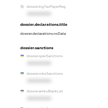
dossier.bigTaxPayerReg
XXXXXXXXXX
dossier.declarations.title
dossier.declarations.noData
dossier.sanctions
dossier.specSanctions
XXXXXXXXXX
dossier.rnboSanctions
XXXXXXXXXX
dossier.amkuBlackList
XXXXXXXXXX