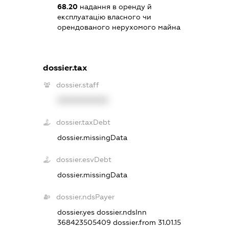
68.20
надання в оренду й
експлуатацію власного чи
орендованого нерухомого майна
dossier.tax
dossier.staff
XXXXXXXXXX
dossier.taxDebt
dossier.missingData
dossier.esvDebt
dossier.missingData
dossier.ndsPayer
dossier.yes
dossier.ndsInn
368423505409
dossier.from 31.01.15