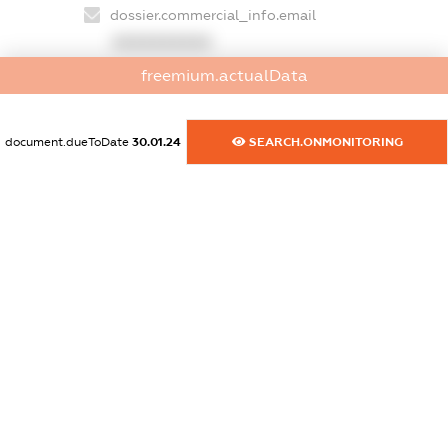
dossier.commercial_info.email
XXXXXXXXXX
freemium.actualData
dossier.commercial_info.website
XXXXXXXXXX
document.dueToDate
30.01.24
SEARCH.ONMONITORING
dossier.commercial_info.activity
XXXXXXXXXX
freemium.exampleText_1
freemium.exampleText_2
freemium.anonymousPerSearch2
FREEMIUM.DETAILS
FREEMIUM.REGISTER