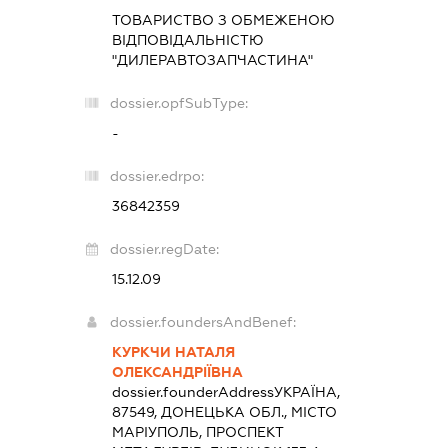
ТОВАРИСТВО З ОБМЕЖЕНОЮ
ВІДПОВІДАЛЬНІСТЮ
"ДИЛЕРАВТОЗАПЧАСТИНА"
dossier.opfSubType:
-
dossier.edrpo:
36842359
dossier.regDate:
15.12.09
dossier.foundersAndBenef:
КУРКЧИ НАТАЛЯ
ОЛЕКСАНДРІЇВНА
dossier.founderAddress
УКРАЇНА,
87549, ДОНЕЦЬКА ОБЛ., МІСТО
МАРІУПОЛЬ, ПРОСПЕКТ