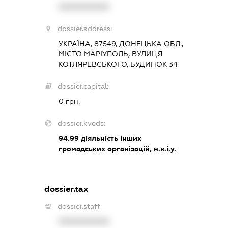
XXXXXXXXXX
dossier.address:
УКРАЇНА, 87549, ДОНЕЦЬКА ОБЛ.,
МІСТО МАРІУПОЛЬ, ВУЛИЦЯ
КОТЛЯРЕВСЬКОГО, БУДИНОК 34
dossier.capital:
0 грн.
dossier.kveds:
94.99
діяльність інших
громадських організацій, н.в.і.у.
dossier.tax
dossier.staff
XXXXXXXXXX