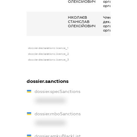
ОЛЕКСІЙОВИЧ
організаціях та їх
органах
НІКОЛАЄВ
Членство суб’єкта
СТАНІСЛАВ
декларування в
ОЛЕКСІЙОВИЧ
організаціях та їх
органах
dossier.declarations.license_1
dossier.declarations.license_2
dossier.declarations.license_3
dossier.sanctions
dossier.specSanctions
XXXXXXXXXX
dossier.rnboSanctions
XXXXXXXXXX
dossier.amkuBlackList