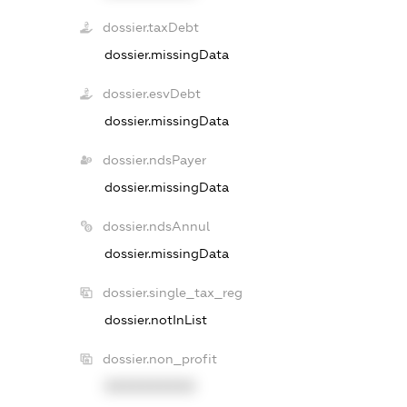
dossier.taxDebt
dossier.missingData
dossier.esvDebt
dossier.missingData
dossier.ndsPayer
dossier.missingData
dossier.ndsAnnul
dossier.missingData
dossier.single_tax_reg
dossier.notInList
dossier.non_profit
XXXXXXXXXX