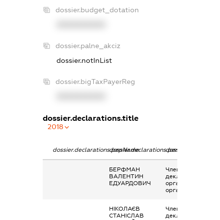
dossier.budget_dotation
XXXXXXXXXX
dossier.palne_akciz
dossier.notInList
dossier.bigTaxPayerReg
XXXXXXXXXX
dossier.declarations.title
2018
dossier.declarations.pepName
dossier.declarations.personName
dossier.declaratio
БЕРФМАН
Членство суб’єкта
ВАЛЕНТИН
декларування в
ЕДУАРДОВИЧ
організаціях та їх
органах
НІКОЛАЄВ
Членство суб’єкта
СТАНІСЛАВ
декларування в