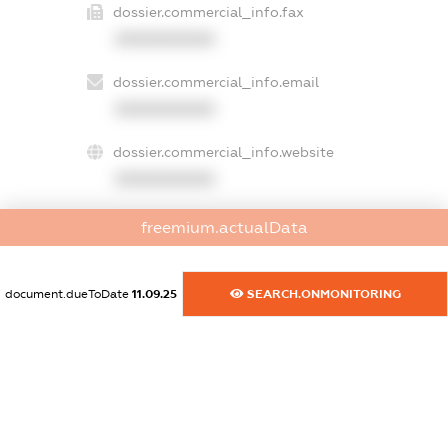
dossier.commercial_info.fax
XXXXXXXXXX
dossier.commercial_info.email
XXXXXXXXXX
dossier.commercial_info.website
XXXXXXXXXX
dossier.commercial_info.activity
freemium.actualData
XXXXXXXXXX
document.dueToDate
11.09.25
SEARCH.ONMONITORING
freemium.exampleText_1
freemium.exampleText_2
freemium.anonymousPerSearch2
FREEMIUM.DETAILS
FREEMIUM.REGISTER