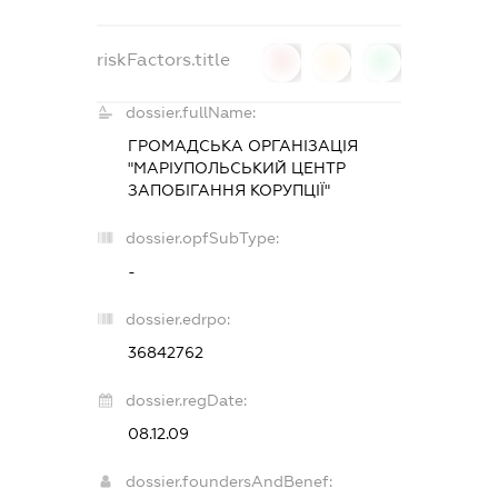
riskFactors.title
0
0
0
dossier.fullName:
ГРОМАДСЬКА ОРГАНІЗАЦІЯ
"МАРІУПОЛЬСЬКИЙ ЦЕНТР
ЗАПОБІГАННЯ КОРУПЦІЇ"
dossier.opfSubType:
-
dossier.edrpo:
36842762
dossier.regDate:
08.12.09
dossier.foundersAndBenef: