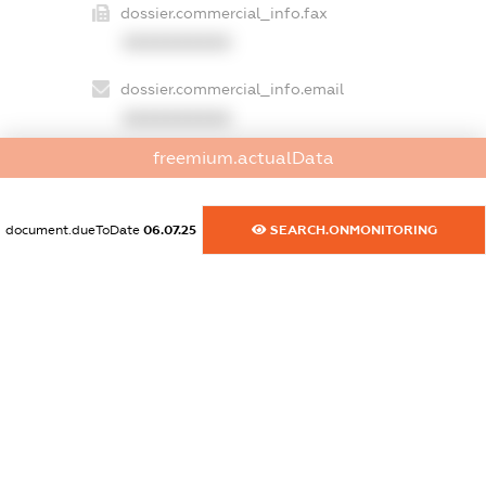
dossier.commercial_info.fax
XXXXXXXXXX
dossier.commercial_info.email
XXXXXXXXXX
freemium.actualData
dossier.commercial_info.website
XXXXXXXXXX
document.dueToDate
06.07.25
SEARCH.ONMONITORING
dossier.commercial_info.activity
XXXXXXXXXX
freemium.exampleText_1
freemium.exampleText_2
freemium.anonymousPerSearch2
FREEMIUM.DETAILS
FREEMIUM.REGISTER