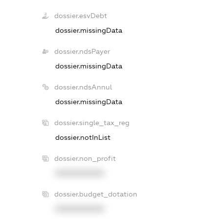
dossier.esvDebt
dossier.missingData
dossier.ndsPayer
dossier.missingData
dossier.ndsAnnul
dossier.missingData
dossier.single_tax_reg
dossier.notInList
dossier.non_profit
XXXXXXXXXX
dossier.budget_dotation
XXXXXXXXXX