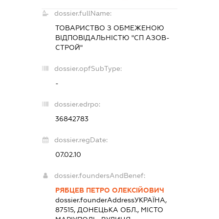
dossier.fullName:
ТОВАРИСТВО З ОБМЕЖЕНОЮ
ВІДПОВІДАЛЬНІСТЮ "СП АЗОВ-
СТРОЙ"
dossier.opfSubType:
-
dossier.edrpo:
36842783
dossier.regDate:
07.02.10
dossier.foundersAndBenef:
РЯБЦЕВ ПЕТРО ОЛЕКСІЙОВИЧ
dossier.founderAddress
УКРАЇНА,
87515, ДОНЕЦЬКА ОБЛ., МІСТО