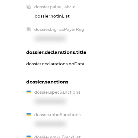
dossier.palne_akciz
dossier.notInList
dossier.bigTaxPayerReg
XXXXXXXXXX
dossier.declarations.title
dossier.declarations.noData
dossier.sanctions
dossier.specSanctions
XXXXXXXXXX
dossier.rnboSanctions
XXXXXXXXXX
dossier.amkuBlackList