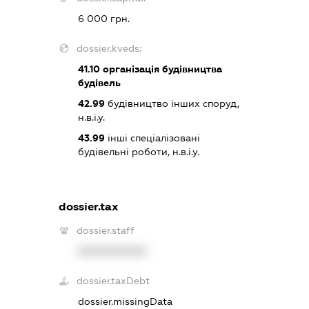
6 000 грн.
dossier.kveds:
41.10
організація будівництва
будівель
42.99
будівництво інших споруд,
н.в.і.у.
43.99
інші спеціалізовані
будівельні роботи, н.в.і.у.
dossier.tax
dossier.staff
XXXXXXXXXX
dossier.taxDebt
dossier.missingData