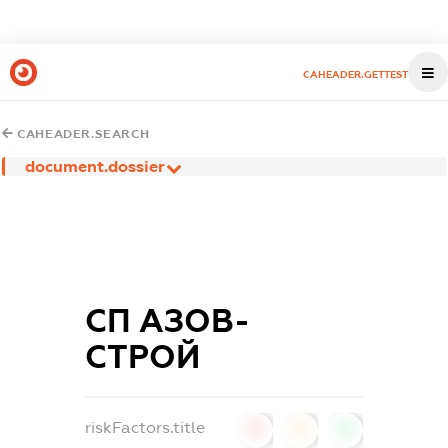
CAHEADER.GETTEST
CAHEADER.SEARCH
document.dossier
СП АЗОВ-
СТРОЙ
riskFactors.title
0
0
0