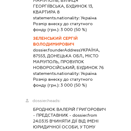
МАРІУПОЛЬ, ВУЛИЦЯ
ГЕОРГІЇВСЬКА, БУДИНОК 13,
КВАРТИРА 8
statements.nationality:
Україна
Розмір внеску до статутного
фонду (грн.):
3 000
(50 %)
ЗЕЛЕНСЬКИЙ СЕРГІЙ
ВОЛОДИМИРОВИЧ
dossier.founderAddress
УКРАЇНА,
87553, ДОНЕЦЬКА ОБЛ., МІСТО
МАРІУПОЛЬ, ПРОВУЛОК
НОВОРОСІЙСЬКИЙ, БУДИНОК 76
statements.nationality:
Україна
Розмір внеску до статутного
фонду (грн.):
3 000
(50 %)
dossier.heads:
БРОДНЮК ВАЛЕРІЙ ГРИГОРОВИЧ
-
ПРЕДСТАВНИК
- dossier.from
24.03.15
ВЧИНЯТИ ДІЇ ВІД ІМЕНІ
ЮРИДИЧНОЇ ОСОБИ, У ТОМУ