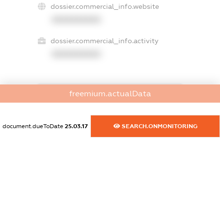
dossier.commercial_info.website
XXXXXXXXXX
dossier.commercial_info.activity
XXXXXXXXXX
freemium.actualData
freemium.exampleText_1
freemium.exampleText_2
freemium.anonymousPerSearch2
document.dueToDate
25.03.17
SEARCH.ONMONITORING
FREEMIUM.DETAILS
FREEMIUM.REGISTER