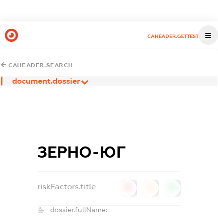
CAHEADER.GETTEST
CAHEADER.SEARCH
document.dossier
ЗЕРНО-ЮГ
riskFactors.title
0
0
0
dossier.fullName: