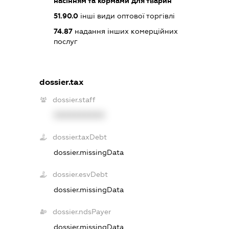
насінням та кормами для тварин
51.90.0
інші види оптової торгівлі
74.87
надання інших комерційних
послуг
dossier.tax
dossier.staff
XXXXXXXXXX
dossier.taxDebt
dossier.missingData
dossier.esvDebt
dossier.missingData
dossier.ndsPayer
dossier.missingData