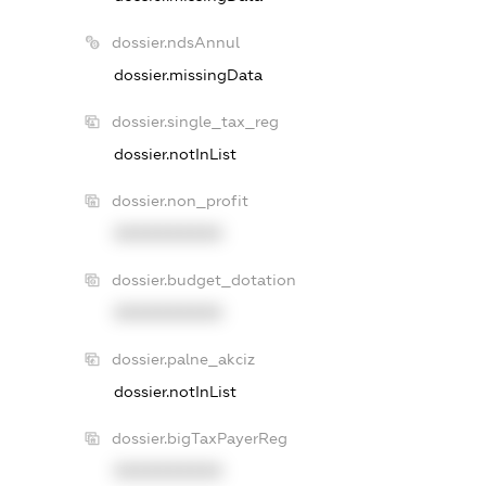
dossier.ndsAnnul
dossier.missingData
dossier.single_tax_reg
dossier.notInList
dossier.non_profit
XXXXXXXXXX
dossier.budget_dotation
XXXXXXXXXX
dossier.palne_akciz
dossier.notInList
dossier.bigTaxPayerReg
XXXXXXXXXX