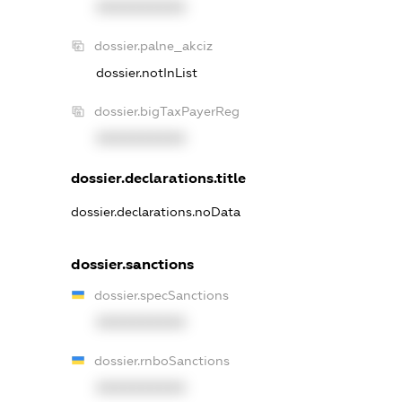
XXXXXXXXXX
dossier.palne_akciz
dossier.notInList
dossier.bigTaxPayerReg
XXXXXXXXXX
dossier.declarations.title
dossier.declarations.noData
dossier.sanctions
dossier.specSanctions
XXXXXXXXXX
dossier.rnboSanctions
XXXXXXXXXX