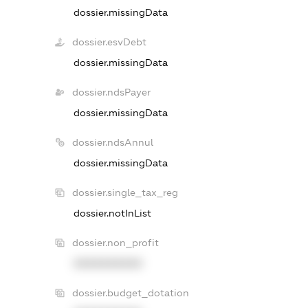
dossier.missingData
dossier.esvDebt
dossier.missingData
dossier.ndsPayer
dossier.missingData
dossier.ndsAnnul
dossier.missingData
dossier.single_tax_reg
dossier.notInList
dossier.non_profit
XXXXXXXXXX
dossier.budget_dotation