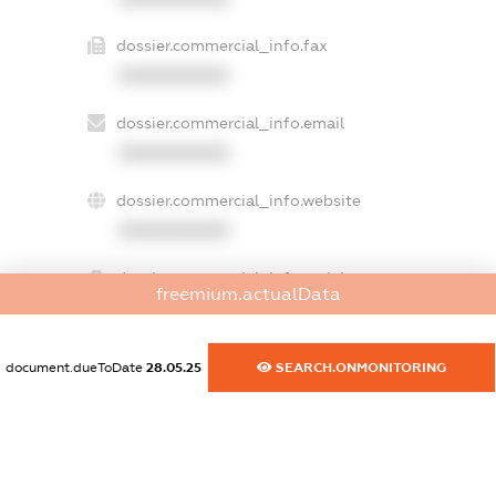
dossier.commercial_info.fax
XXXXXXXXXX
dossier.commercial_info.email
XXXXXXXXXX
dossier.commercial_info.website
XXXXXXXXXX
dossier.commercial_info.activity
freemium.actualData
XXXXXXXXXX
document.dueToDate
28.05.25
SEARCH.ONMONITORING
freemium.exampleText_1
freemium.exampleText_2
freemium.anonymousPerSearch2
FREEMIUM.DETAILS