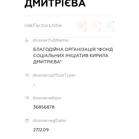
ДМИТРІЄВА
riskFactors.title
0
0
0
dossier.fullName:
БЛАГОДІЙНА ОРГАНІЗАЦІЯ "ФОНД
СОЦІАЛЬНИХ ІНІЦІАТИВ КИРИЛА
ДМИТРІЄВА"
dossier.opfSubType:
-
dossier.edrpo:
36856878
dossier.regDate:
27.12.09