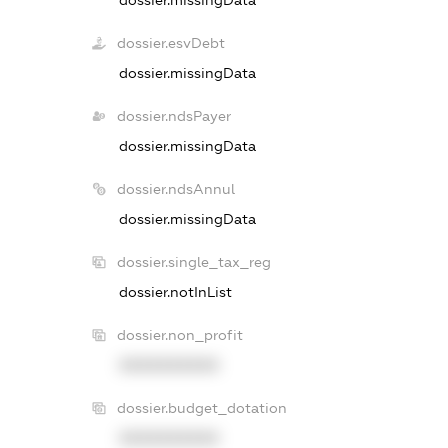
dossier.missingData
dossier.esvDebt
dossier.missingData
dossier.ndsPayer
dossier.missingData
dossier.ndsAnnul
dossier.missingData
dossier.single_tax_reg
dossier.notInList
dossier.non_profit
XXXXXXXXXX
dossier.budget_dotation
XXXXXXXXXX