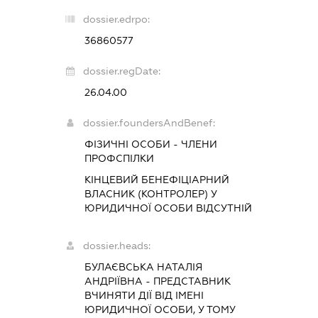
dossier.edrpo:
36860577
dossier.regDate:
26.04.00
dossier.foundersAndBenef:
ФІЗИЧНІ ОСОБИ - ЧЛЕНИ
ПРОФСПІЛКИ
КІНЦЕВИЙ БЕНЕФІЦІАРНИЙ
ВЛАСНИК (КОНТРОЛЕР) У
ЮРИДИЧНОЇ ОСОБИ ВІДСУТНІЙ
dossier.heads:
БУЛАЄВСЬКА НАТАЛІЯ
АНДРІЇВНА
-
ПРЕДСТАВНИК
ВЧИНЯТИ ДІЇ ВІД ІМЕНІ
ЮРИДИЧНОЇ ОСОБИ, У ТОМУ