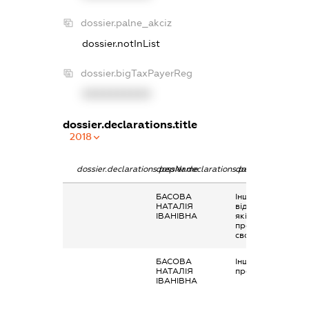
dossier.palne_akciz
dossier.notInList
dossier.bigTaxPayerReg
XXXXXXXXXX
dossier.declarations.title
2018
dossier.declarations.pepName
dossier.declarations.personName
dossier.declaratio
БАСОВА
Інше, виплати чи
НАТАЛІЯ
відшкодування,
ІВАНІВНА
які здійснюються
профспілками
своїм членам
БАСОВА
Інше, виплата
НАТАЛІЯ
профспілки
ІВАНІВНА