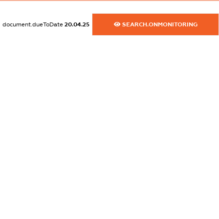
dossier.commercial_info.website
XXXXXXXXXX
document.dueToDate
20.04.25
SEARCH.ONMONITORING
dossier.commercial_info.activity
XXXXXXXXXX
freemium.exampleText_1
freemium.exampleText_2
freemium.anonymousPerSearch2
FREEMIUM.DETAILS
FREEMIUM.REGISTER