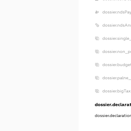
dossier.ndsPa
dossier.ndsAn
dossier.singl
dossier.non_p
dossier.budge
dossier.palne_
dossier.bigTa
dossier.declarat
dossier.declarati