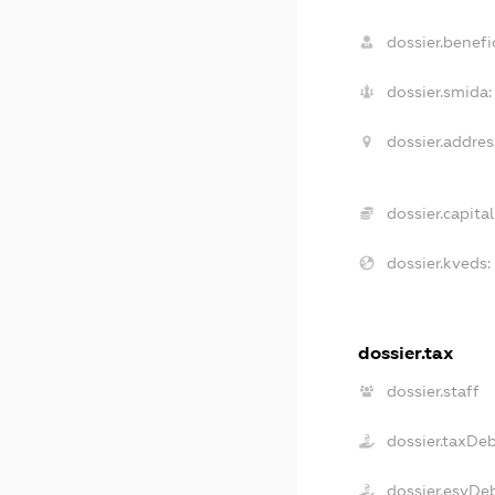
dossier.benefic
dossier.smida:
dossier.addres
dossier.capital
dossier.kveds:
dossier.tax
dossier.staff
dossier.taxDe
dossier.esvDe