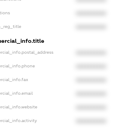
tions
XXXXXXXXXX
n_reg_title
XXXXXXXXXX
rcial_info.title
rcial_info.postal_address
XXXXXXXXXX
rcial_info.phone
XXXXXXXXXX
rcial_info.fax
XXXXXXXXXX
rcial_info.email
XXXXXXXXXX
rcial_info.website
XXXXXXXXXX
cial_info.activity
XXXXXXXXXX