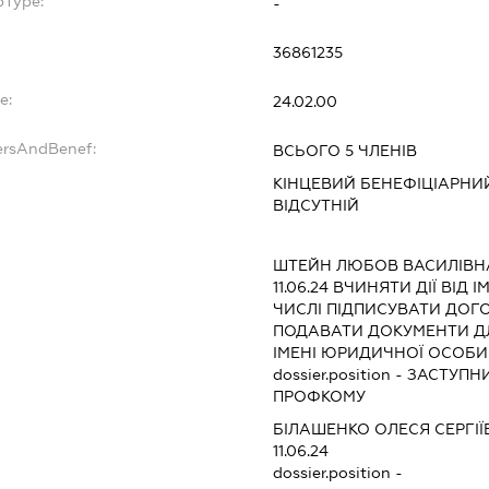
bType:
-
36861235
e:
24.02.00
ersAndBenef:
ВСЬОГО 5 ЧЛЕНІВ
КІНЦЕВИЙ БЕНЕФІЦІАРНИЙ
ВІДСУТНІЙ
ШТЕЙН ЛЮБОВ ВАСИЛІВН
11.06.24
ВЧИНЯТИ ДІЇ ВІД І
ЧИСЛІ ПІДПИСУВАТИ ДОГО
ПОДАВАТИ ДОКУМЕНТИ ДЛ
ІМЕНІ ЮРИДИЧНОЇ ОСОБИ 
dossier.position - ЗАСТУ
ПРОФКОМУ
БІЛАШЕНКО ОЛЕСЯ СЕРГІЇ
11.06.24
dossier.position -