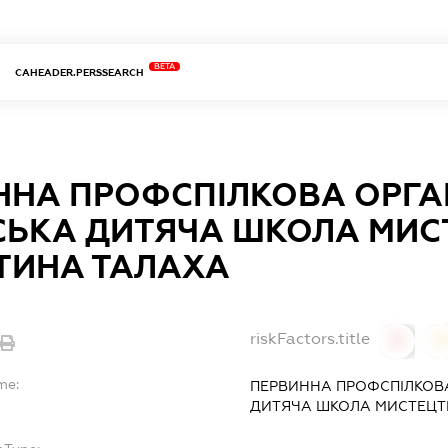
BETA
CAHEADER.PERSSEARCH
ННА ПРОФСПІЛКОВА ОРГА
СЬКА ДИТЯЧА ШКОЛА МИСТ
ТИНА ТАЛАХА
riskFactors.title
0
0
me:
ПЕРВИННА ПРОФСПІЛКОВА
ДИТЯЧА ШКОЛА МИСТЕЦТВ