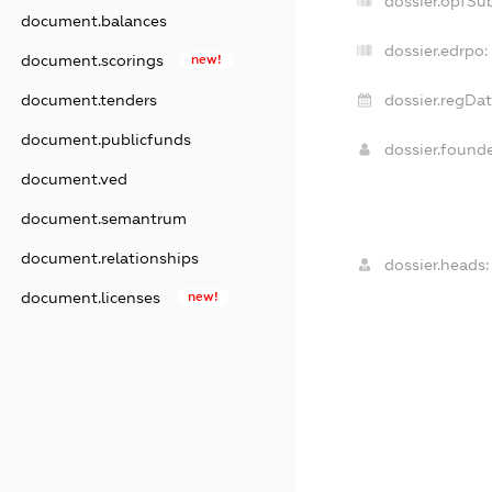
dossier.opfSu
document.balances
dossier.edrpo:
document.scorings
new!
document.tenders
dossier.regDat
document.publicfunds
dossier.found
document.ved
document.semantrum
document.relationships
dossier.heads:
document.licenses
new!