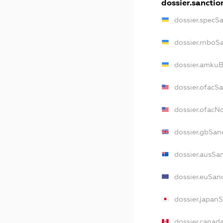
dossier.sanctio
dossier.specS
dossier.rnboS
dossier.amkuB
dossier.ofacS
dossier.ofac
dossier.gbSan
dossier.ausSa
dossier.euSan
dossier.japan
dossier.canad