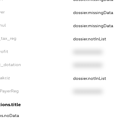
yer
dossier.missingData
nul
dossier.missingData
e_tax_reg
dossier.notInList
rofit
XXXXXXXXXX
t_dotation
XXXXXXXXXX
akciz
dossier.notInList
xPayerReg
XXXXXXXXXX
ions.title
ons.noData