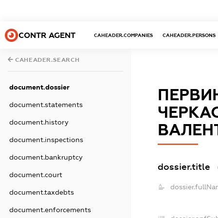
CONTR AGENT
CAHEADER.COMPANIES
CAHEADER.PERSONS
CAHEADER.SEARCH
document.dossier
ПЕРВИ
document.statements
ЧЕРКА
document.history
ВАЛЕН
document.inspections
document.bankruptcy
dossier.title
document.court
dossier.fullNa
document.taxdebts
document.enforcements