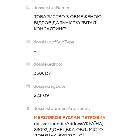
dossier.fullName:
ТОВАРИСТВО З ОБМЕЖЕНОЮ
ВІДПОВІДАЛЬНІСТЮ "ВІТАЛ
КОНСАЛТИНГ"
dossier.opfSubType:
-
dossier.edrpo:
36861371
dossier.regDate:
22.11.09
dossier.foundersAndBenef:
МЕРЗЛЯКОВ РУСЛАН ПЕТРОВИЧ
dossier.founderAddress
УКРАЇНА,
83092, ДОНЕЦЬКА ОБЛ., МІСТО
ДОНЕЦЬК, ВУЛ.230 -ОЇ