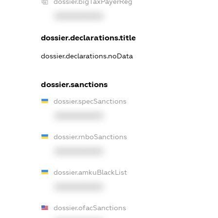
dossier.bigTaxPayerReg
XXXXXXXXXX
dossier.declarations.title
dossier.declarations.noData
dossier.sanctions
dossier.specSanctions
XXXXXXXXXX
dossier.rnboSanctions
XXXXXXXXXX
dossier.amkuBlackList
XXXXXXXXXX
dossier.ofacSanctions