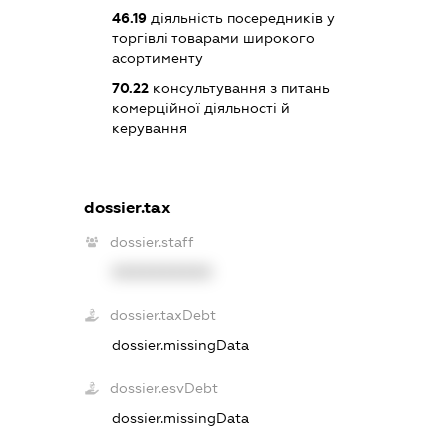
46.19
діяльність посередників у
торгівлі товарами широкого
асортименту
70.22
консультування з питань
комерційної діяльності й
керування
dossier.tax
dossier.staff
XXXXXXXXXX
dossier.taxDebt
dossier.missingData
dossier.esvDebt
dossier.missingData