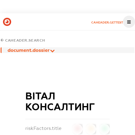
CAHEADER.GETTEST
CAHEADER.SEARCH
document.dossier
ВІТАЛ
КОНСАЛТИНГ
riskFactors.title
0
0
0