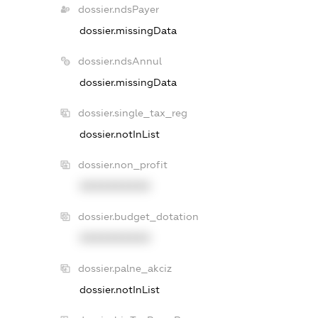
dossier.ndsPayer
dossier.missingData
dossier.ndsAnnul
dossier.missingData
dossier.single_tax_reg
dossier.notInList
dossier.non_profit
XXXXXXXXXX
dossier.budget_dotation
XXXXXXXXXX
dossier.palne_akciz
dossier.notInList