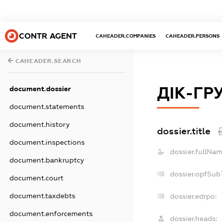
CONTR AGENT
CAHEADER.COMPANIES
CAHEADER.PERSONS
CAHEADER.SEARCH
ДІК-ГР
document.dossier
document.statements
document.history
dossier.title
document.inspections
dossier.fullNam
document.bankruptcy
dossier.opfSub
document.court
document.taxdebts
dossier.edrpo:
document.enforcements
dossier.heads: