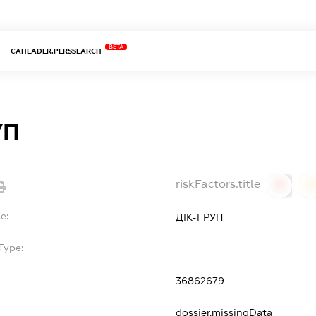
BETA
CAHEADER.PERSSEARCH
УП
riskFactors.title
0
0
e:
ДІК-ГРУП
Type:
-
36862679
dossier.missingData