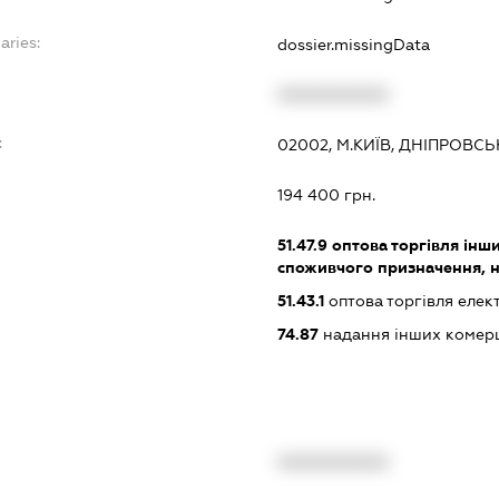
aries:
dossier.missingData
XXXXXXXXXX
:
02002, М.КИЇВ, ДНІПРОВСЬК
194 400 грн.
51.47.9
оптова торгівля ін
споживчого призначення, н. в
51.43.1
оптова торгівля еле
74.87
надання інших комерц
XXXXXXXXXX