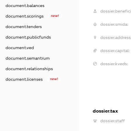
document.balances
dossier.benefici
document.scorings
new!
dossier.smida:
document.tenders
document.publicfunds
dossier.address
document.ved
dossier.capital:
document.semantrum
dossier.kveds:
document.relationships
document.licenses
new!
dossier.tax
dossier.staff