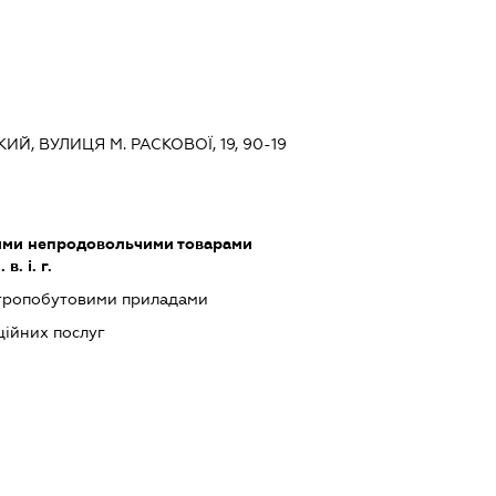
ИЙ, ВУЛИЦЯ М. РАСКОВОЇ, 19, 90-19
шими непродовольчими товарами
. і. г.
ктропобутовими приладами
ійних послуг