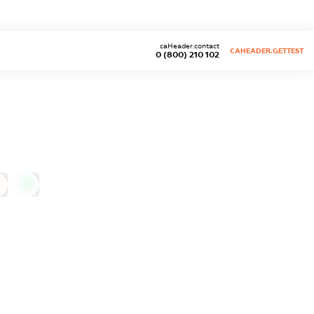
caHeader.contact
CAHEADER.GETTEST
0 (800) 210 102
0