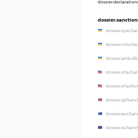
dossier.declaratio
dossier.sanction
dossier.specSa
dossier.rnboSa
dossier.amkuBl
dossier.ofacSa
dossier.ofacN
dossier.gbSanc
dossier.ausSan
dossier.euSanc