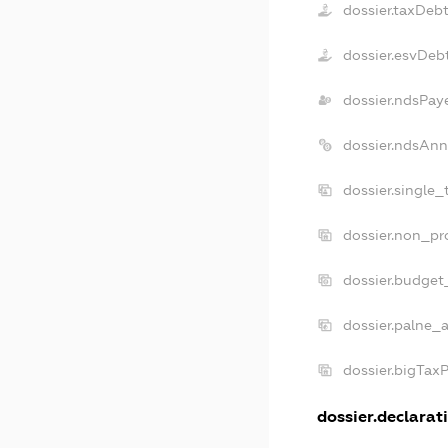
dossier.taxDeb
dossier.esvDeb
dossier.ndsPay
dossier.ndsAnn
dossier.single
dossier.non_pr
dossier.budget
dossier.palne_a
dossier.bigTax
dossier.declarati