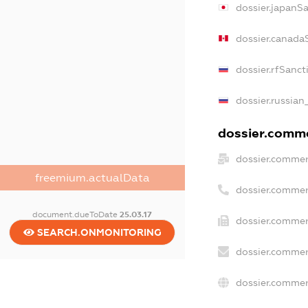
dossier.japanS
dossier.canada
dossier.rfSanct
dossier.russian
dossier.commer
dossier.commer
freemium.actualData
dossier.commer
document.dueToDate
25.03.17
dossier.commer
SEARCH.ONMONITORING
dossier.commer
dossier.commer