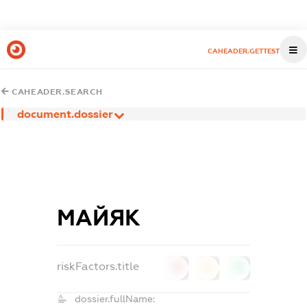
CAHEADER.GETTEST
CAHEADER.SEARCH
document.dossier
МАЙЯК
riskFactors.title
0
0
0
dossier.fullName: