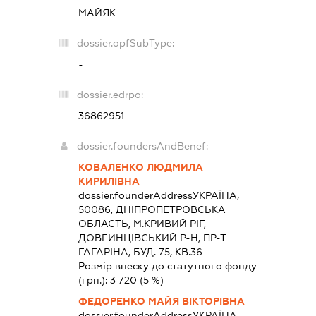
МАЙЯК
dossier.opfSubType:
-
dossier.edrpo:
36862951
dossier.foundersAndBenef:
КОВАЛЕНКО ЛЮДМИЛА
КИРИЛІВНА
dossier.founderAddress
УКРАЇНА,
50086, ДНIПРОПЕТРОВСЬКА
ОБЛАСТЬ, М.КРИВИЙ РІГ,
ДОВГИНЦІВСЬКИЙ Р-Н, ПР-Т
ГАГАРІНА, БУД. 75, КВ.36
Розмір внеску до статутного фонду
(грн.):
3 720
(5 %)
ФЕДОРЕНКО МАЙЯ ВІКТОРІВНА
dossier.founderAddress
УКРАЇНА,