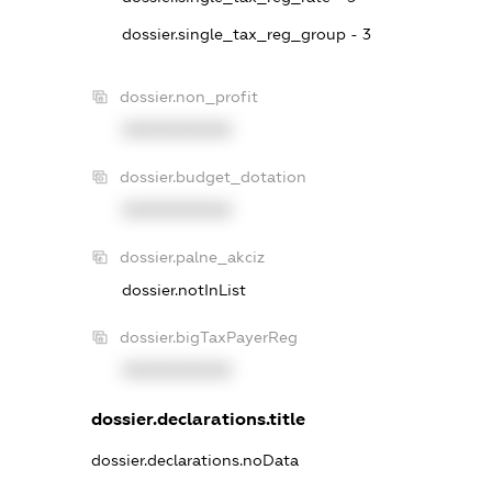
dossier.single_tax_reg_group - 3
dossier.non_profit
XXXXXXXXXX
dossier.budget_dotation
XXXXXXXXXX
dossier.palne_akciz
dossier.notInList
dossier.bigTaxPayerReg
XXXXXXXXXX
dossier.declarations.title
dossier.declarations.noData