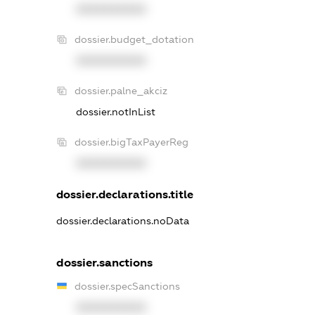
XXXXXXXXXX
dossier.budget_dotation
XXXXXXXXXX
dossier.palne_akciz
dossier.notInList
dossier.bigTaxPayerReg
XXXXXXXXXX
dossier.declarations.title
dossier.declarations.noData
dossier.sanctions
dossier.specSanctions
XXXXXXXXXX