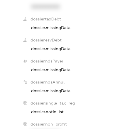
XXXXXXXXXX
dossier.taxDebt
dossier.missingData
dossier.esvDebt
dossier.missingData
dossier.ndsPayer
dossier.missingData
dossier.ndsAnnul
dossier.missingData
dossier.single_tax_reg
dossier.notInList
dossier.non_profit