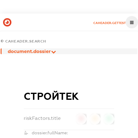
CAHEADER.GETTEST
CAHEADER.SEARCH
document.dossier
СТРОЙТЕК
riskFactors.title
0
0
0
dossier.fullName: