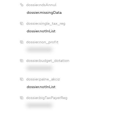
dossier.ndsAnnul
dossier.missingData
dossier.single_tax_reg
dossier.notInList
dossier.non_profit
XXXXXXXXXX
dossier.budget_dotation
XXXXXXXXXX
dossier.palne_akciz
dossier.notInList
dossier.bigTaxPayerReg
XXXXXXXXXX