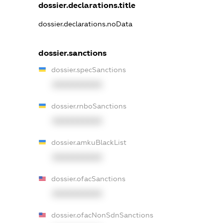
dossier.declarations.title
dossier.declarations.noData
dossier.sanctions
dossier.specSanctions
XXXXXXXXXX
dossier.rnboSanctions
XXXXXXXXXX
dossier.amkuBlackList
XXXXXXXXXX
dossier.ofacSanctions
XXXXXXXXXX
dossier.ofacNonSdnSanctions