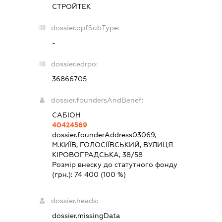
СТРОЙТЕК
dossier.opfSubType:
-
dossier.edrpo:
36866705
dossier.foundersAndBenef:
САБІОН
40424569
dossier.founderAddress
03069,
М.КИЇВ, ГОЛОСІЇВСЬКИЙ, ВУЛИЦЯ
КІРОВОГРАДСЬКА, 38/58
Розмір внеску до статутного фонду
(грн.):
74 400
(100 %)
dossier.heads:
dossier.missingData