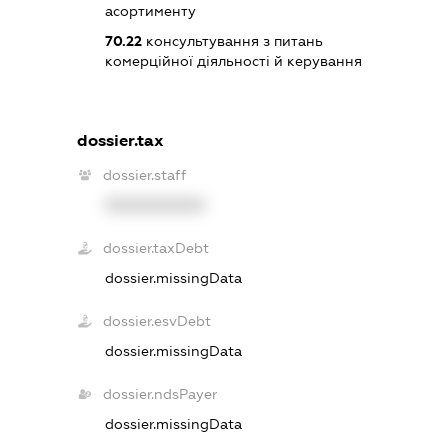
асортименту
70.22
консультування з питань
комерційної діяльності й керування
dossier.tax
dossier.staff
XXXXXXXXXX
dossier.taxDebt
dossier.missingData
dossier.esvDebt
dossier.missingData
dossier.ndsPayer
dossier.missingData