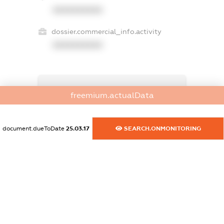
XXXXXXXXXX
dossier.commercial_info.activity
XXXXXXXXXX
freemium.exampleText_1
freemium.actualData
freemium.exampleText_2
freemium.anonymousPerSearch2
FREEMIUM.DETAILS
document.dueToDate
25.03.17
SEARCH.ONMONITORING
FREEMIUM.REGISTER