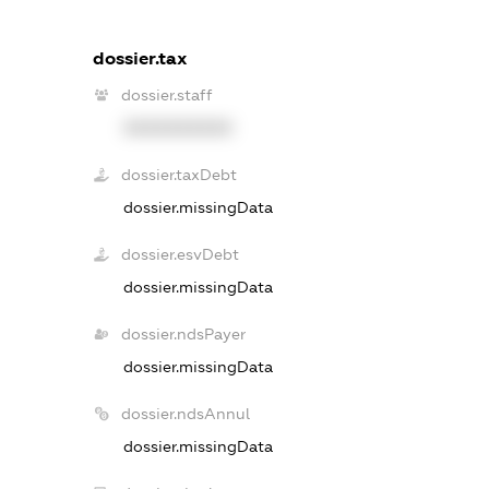
dossier.tax
dossier.staff
XXXXXXXXXX
dossier.taxDebt
dossier.missingData
dossier.esvDebt
dossier.missingData
dossier.ndsPayer
dossier.missingData
dossier.ndsAnnul
dossier.missingData