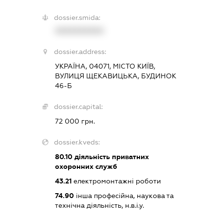
dossier.smida:
XXXXXXXXXX
dossier.address:
УКРАЇНА, 04071, МІСТО КИЇВ,
ВУЛИЦЯ ЩЕКАВИЦЬКА, БУДИНОК
46-Б
dossier.capital:
72 000 грн.
dossier.kveds:
80.10
діяльність приватних
охоронних служб
43.21
електромонтажні роботи
74.90
інша професійна, наукова та
технічна діяльність, н.в.і.у.