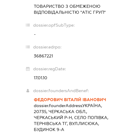
ТОВАРИСТВО З ОБМЕЖЕНОЮ
ВІДПОВІДАЛЬНІСТЮ "АТІС ГРУП"
dossier.opfSubType:
-
dossier.edrpo:
36867221
dossier.regDate:
17.01.10
dossier.foundersAndBenef:
ФЕДОРОВИЧ ВІТАЛІЙ ІВАНОВИЧ
dossier.founderAddress
УКРАЇНА,
20735, ЧЕРКАСЬКА ОБЛ.,
ЧЕРКАСЬКИЙ Р-Н, СЕЛО ПОПІВКА,
ТЕРНІВСЬКА ТГ, ВУЛ.ЛИСЮКА,
БУДИНОК 9-А