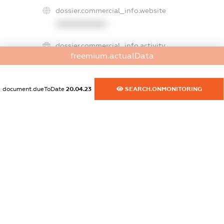
dossier.commercial_info.website
XXXXXXXXXX
dossier.commercial_info.activity
freemium.actualData
XXXXXXXXXX
document.dueToDate
20.04.23
SEARCH.ONMONITORING
freemium.exampleText_1
freemium.exampleText_2
freemium.anonymousPerSearch2
FREEMIUM.DETAILS
FREEMIUM.REGISTER