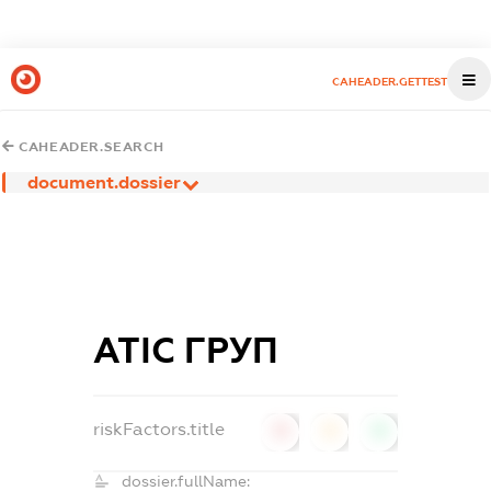
CAHEADER.GETTEST
CAHEADER.SEARCH
document.dossier
АТІС ГРУП
riskFactors.title
0
0
0
dossier.fullName: