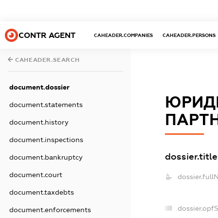
CONTR AGENT
CAHEADER.COMPANIES
CAHEADER.PERSONS
CAHEADER.SEARCH
document.dossier
ЮРИДИ
document.statements
ПАРТН
document.history
document.inspections
dossier.title
document.bankruptcy
document.court
dossier.full
document.taxdebts
dossier.opf
document.enforcements