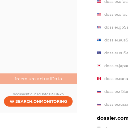
dossier.ofa
dossier.of
dossier.gbS
dossier.aus
dossier.euS
dossier.jap
freemium.actualData
dossier.can
dossier.rfSa
document.dueToDate
03.04.23
SEARCH.ONMONITORING
dossier.russ
dossier.com