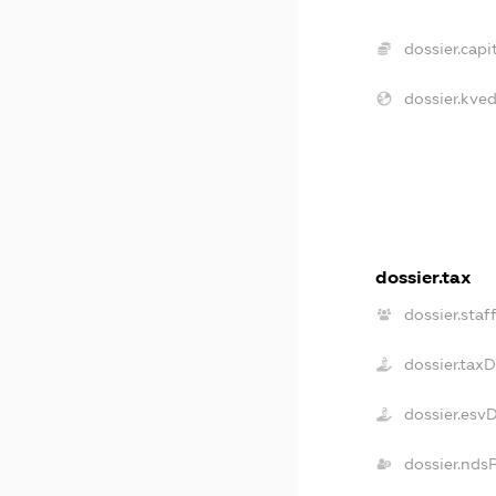
dossier.capit
dossier.kved
dossier.tax
dossier.staf
dossier.tax
dossier.esv
dossier.nds