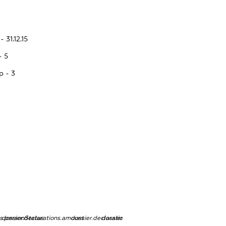
 31.12.15
- 5
p - 3
ns.personStatus
dossier.declarations.amount
dossier.declarations.currency
dossier.declarations.source