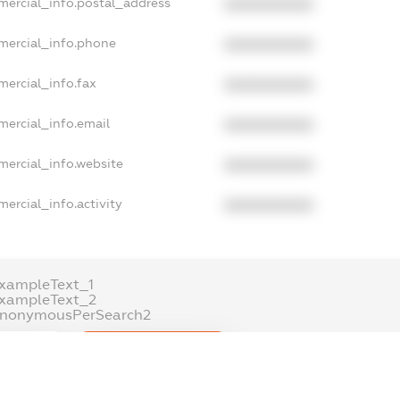
mercial_info.postal_address
XXXXXXXXXX
mercial_info.phone
XXXXXXXXXX
mercial_info.fax
XXXXXXXXXX
mercial_info.email
XXXXXXXXXX
mercial_info.website
XXXXXXXXXX
ercial_info.activity
XXXXXXXXXX
xampleText_1
exampleText_2
anonymousPerSearch2
.DETAILS
FREEMIUM.REGISTER