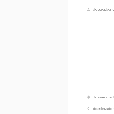
dossier.bene
dossier.smid
dossier.addr