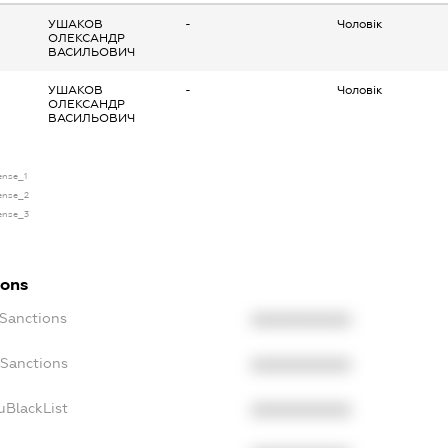
УШАКОВ
-
Чоловік
ОЛЕКСАНДР
ВАСИЛЬОВИЧ
УШАКОВ
-
Чоловік
ОЛЕКСАНДР
ВАСИЛЬОВИЧ
cense_1
cense_2
cense_3
ions
cSanctions
XXXXXXXXXX
oSanctions
XXXXXXXXXX
uBlackList
XXXXXXXXXX