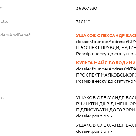
o:
36867530
ate:
31.01.10
ndersAndBenef:
УШАКОВ ОЛЕКСАНДР ВА
dossier.founderAddress
УКРА
ПРОСПЕКТ ПРАВДИ, БУДИН
Розмір внеску до статутног
КУЛЬГА МАЙЯ ВОЛОДИМИ
dossier.founderAddress
УКРА
ПРОСПЕКТ МАЯКОВСЬКОГО,
Розмір внеску до статутног
s:
УШАКОВ ОЛЕКСАНДР ВА
ВЧИНЯТИ ДІЇ ВІД ІМЕНІ Ю
ПІДПИСУВАТИ ДОГОВОРИ
dossier.position -
УШАКОВ ОЛЕКСАНДР ВА
dossier.position -