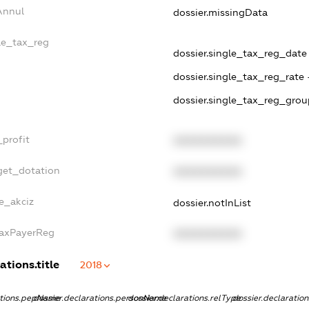
Annul
dossier.missingData
gle_tax_reg
dossier.single_tax_reg_date -
dossier.single_tax_reg_rate 
dossier.single_tax_reg_grou
_profit
XXXXXXXXXX
get_dotation
XXXXXXXXXX
ne_akciz
dossier.notInList
TaxPayerReg
XXXXXXXXXX
ations.title
2018
ations.pepName
dossier.declarations.personName
dossier.declarations.relType
dossier.declaratio