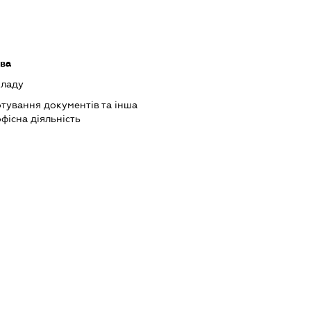
ава
кладу
тування документів та інша
фісна діяльність