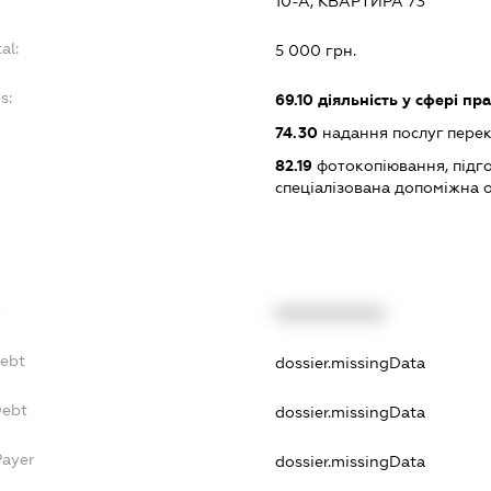
10-А, КВАРТИРА 73
al:
5 000 грн.
s:
69.10
діяльність у сфері пр
74.30
надання послуг пере
82.19
фотокопіювання, підго
спеціалізована допоміжна о
f
XXXXXXXXXX
Debt
dossier.missingData
Debt
dossier.missingData
Payer
dossier.missingData