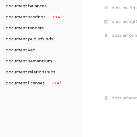
document.balances
dossier.edrp
document.scorings
new!
dossier.regD
document.tenders
dossier.fou
document.publicfunds
document.ved
document.semantrum
document.relationships
document.licenses
new!
dossier.head