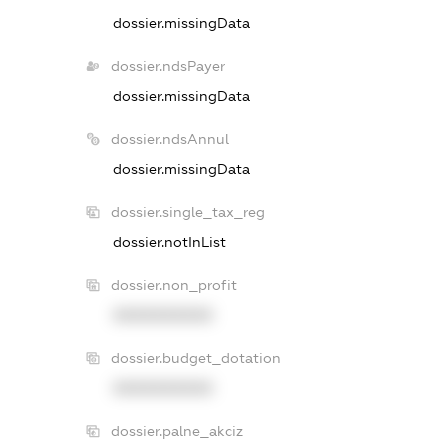
dossier.missingData
dossier.ndsPayer
dossier.missingData
dossier.ndsAnnul
dossier.missingData
dossier.single_tax_reg
dossier.notInList
dossier.non_profit
XXXXXXXXXX
dossier.budget_dotation
XXXXXXXXXX
dossier.palne_akciz