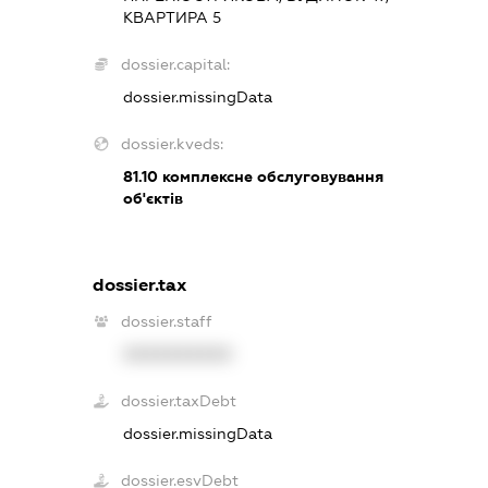
КВАРТИРА 5
dossier.capital:
dossier.missingData
dossier.kveds:
81.10
комплексне обслуговування
об'єктів
dossier.tax
dossier.staff
XXXXXXXXXX
dossier.taxDebt
dossier.missingData
dossier.esvDebt