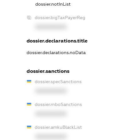
dossier.notInList
dossier.bigTaxPayerReg
XXXXXXXXXX
dossier.declarations.title
dossier.declarations.noData
dossier.sanctions
dossier.specSanctions
XXXXXXXXXX
dossier.rnboSanctions
XXXXXXXXXX
dossier.amkuBlackList
XXXXXXXXXX