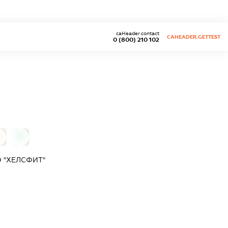
caHeader.contact
CAHEADER.GETTEST
0 (800) 210 102
0
 "ХЕЛСФИТ"