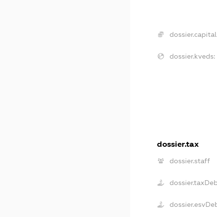
dossier.capital
dossier.kveds:
dossier.tax
dossier.staff
dossier.taxDe
dossier.esvDe