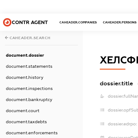
CONTR AGENT
CAHEADER.COMPANIES
CAHEADER.PERSONS
CAHEADER.SEARCH
document.dossier
ХЕЛСФ
document.statements
document.history
dossier.title
document.inspections
dossier.fullNa
document.bankruptcy
dossier.opfSu
document.court
document.taxdebts
dossier.edrpo:
document.enforcements
dossier.regDat