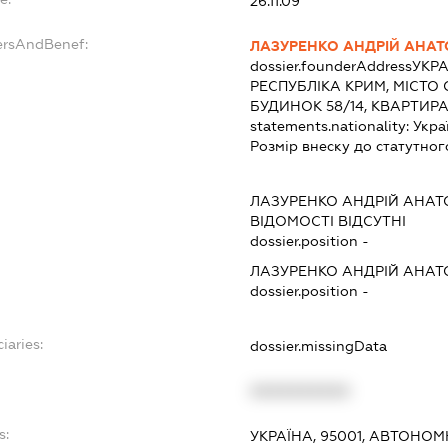
26.11.09
ersAndBenef:
ЛАЗУРЕНКО АНДРІЙ АНА
dossier.founderAddress
УКРА
РЕСПУБЛІКА КРИМ, МІСТО
БУДИНОК 58/14, КВАРТИРА
statements.nationality:
Укра
Розмір внеску до статутног
ЛАЗУРЕНКО АНДРІЙ АНАТ
ВІДОМОСТІ ВІДСУТНІ
dossier.position -
ЛАЗУРЕНКО АНДРІЙ АНАТ
dossier.position -
iaries:
dossier.missingData
XXXXXXXXXX
s:
УКРАЇНА, 95001, АВТОНОМ