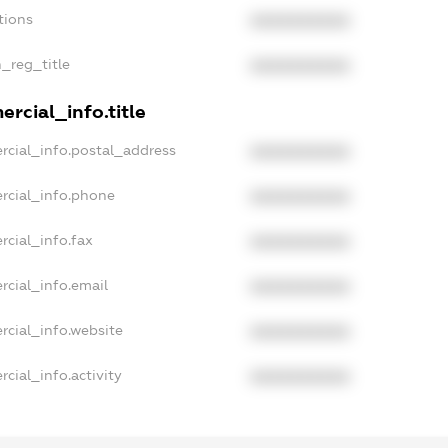
tions
XXXXXXXXXX
n_reg_title
XXXXXXXXXX
rcial_info.title
rcial_info.postal_address
XXXXXXXXXX
rcial_info.phone
XXXXXXXXXX
rcial_info.fax
XXXXXXXXXX
rcial_info.email
XXXXXXXXXX
rcial_info.website
XXXXXXXXXX
cial_info.activity
XXXXXXXXXX