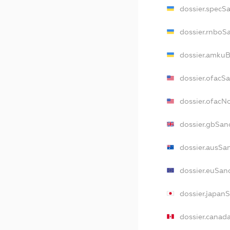
dossier.specS
dossier.rnboS
dossier.amkuB
dossier.ofacS
dossier.ofac
dossier.gbSan
dossier.ausSa
dossier.euSan
dossier.japan
dossier.canad