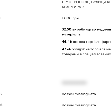
СІМФЕРОПОЛЬ, ВУЛИЦЯ КР
КВАРТИРА 3
:
1 000 грн.
32.50
виробництво медичних
матеріалів
46.46
оптова торгівля фар
47.74
роздрібна торгівля м
товарами в спеціалізовани
XXXXXXXXXX
bt
dossier.missingData
bt
dossier.missingData