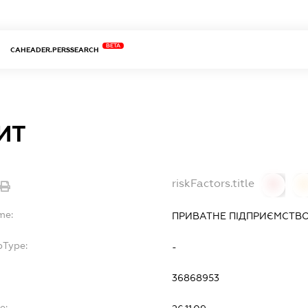
BETA
CAHEADER.PERSSEARCH
ИТ
riskFactors.title
0
0
me:
ПРИВАТНЕ ПІДПРИЄМСТВО
bType:
-
36868953
e: