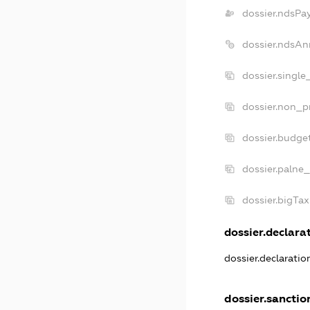
dossier.ndsPa
dossier.ndsAn
dossier.singl
dossier.non_p
dossier.budge
dossier.palne_
dossier.bigTa
dossier.declarat
dossier.declarati
dossier.sanctio