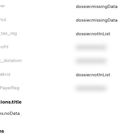
yer
dossier.missingData
nul
dossier.missingData
e_tax_reg
dossier.notInList
rofit
XXXXXXXXXX
t_dotation
XXXXXXXXXX
akciz
dossier.notInList
xPayerReg
XXXXXXXXXX
ions.title
ons.noData
ns