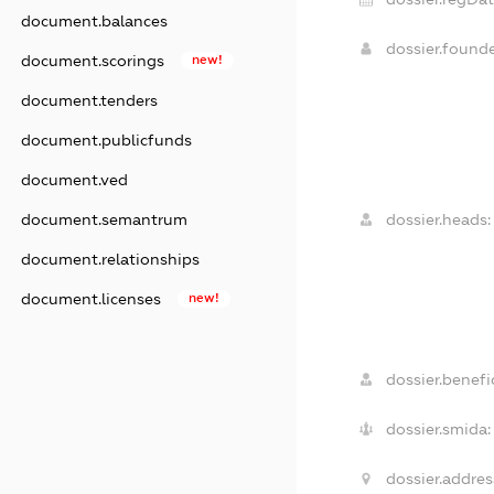
document.balances
dossier.found
document.scorings
new!
document.tenders
document.publicfunds
document.ved
document.semantrum
dossier.heads:
document.relationships
document.licenses
new!
dossier.benefic
dossier.smida:
dossier.addres