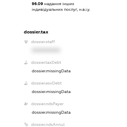
96.09
надання інших
індивідуальних послуг, н.в.і.у.
dossier.tax
dossier.staff
XXXXXXXXXX
dossier.taxDebt
dossier.missingData
dossier.esvDebt
dossier.missingData
dossier.ndsPayer
dossier.missingData
dossier.ndsAnnul