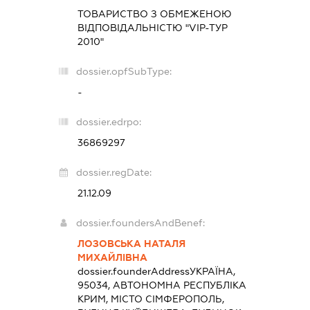
ТОВАРИСТВО З ОБМЕЖЕНОЮ
ВІДПОВІДАЛЬНІСТЮ "VІР-ТУР
2010"
dossier.opfSubType:
-
dossier.edrpo:
36869297
dossier.regDate:
21.12.09
dossier.foundersAndBenef:
ЛОЗОВСЬКА НАТАЛЯ
МИХАЙЛІВНА
dossier.founderAddress
УКРАЇНА,
95034, АВТОНОМНА РЕСПУБЛІКА
КРИМ, МІСТО СІМФЕРОПОЛЬ,