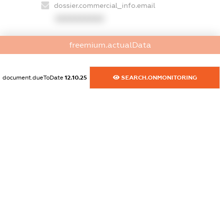
dossier.commercial_info.email
XXXXXXXXXX
dossier.commercial_info.website
freemium.actualData
XXXXXXXXXX
dossier.commercial_info.activity
document.dueToDate
12.10.25
SEARCH.ONMONITORING
XXXXXXXXXX
freemium.exampleText_1
freemium.exampleText_2
freemium.anonymousPerSearch2
FREEMIUM.DETAILS
FREEMIUM.REGISTER