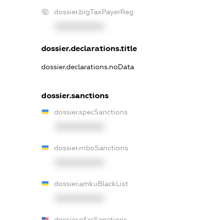
dossier.bigTaxPayerReg
XXXXXXXXXX
dossier.declarations.title
dossier.declarations.noData
dossier.sanctions
dossier.specSanctions
XXXXXXXXXX
dossier.rnboSanctions
XXXXXXXXXX
dossier.amkuBlackList
XXXXXXXXXX
dossier.ofacSanctions