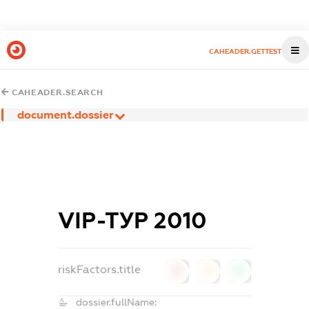
CAHEADER.GETTEST
CAHEADER.SEARCH
document.dossier
VІР-ТУР 2010
riskFactors.title
0
0
0
dossier.fullName: