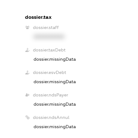
dossier.tax
dossier.staff
XXXXXXXXXX
dossier.taxDebt
dossier.missingData
dossier.esvDebt
dossier.missingData
dossier.ndsPayer
dossier.missingData
dossier.ndsAnnul
dossier.missingData