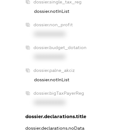
dossier.single_tax_reg
dossier.notInList
dossier.non_profit
XXXXXXXXXX
dossier.budget_dotation
XXXXXXXXXX
dossier.palne_akciz
dossier.notInList
dossier.bigTaxPayerReg
XXXXXXXXXX
dossier.declarations.title
dossier.declarations.noData