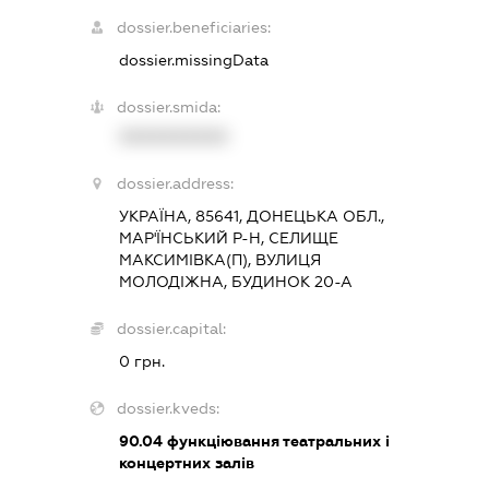
dossier.beneficiaries:
dossier.missingData
dossier.smida:
XXXXXXXXXX
dossier.address:
УКРАЇНА, 85641, ДОНЕЦЬКА ОБЛ.,
МАР'ЇНСЬКИЙ Р-Н, СЕЛИЩЕ
МАКСИМІВКА(П), ВУЛИЦЯ
МОЛОДІЖНА, БУДИНОК 20-А
dossier.capital:
0 грн.
dossier.kveds:
90.04
функціювання театральних і
концертних залів