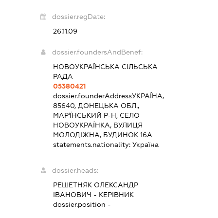
dossier.regDate:
26.11.09
dossier.foundersAndBenef:
НОВОУКРАЇНСЬКА СІЛЬСЬКА
РАДА
05380421
dossier.founderAddress
УКРАЇНА,
85640, ДОНЕЦЬКА ОБЛ.,
МАР'ЇНСЬКИЙ Р-Н, СЕЛО
НОВОУКРАЇНКА, ВУЛИЦЯ
МОЛОДІЖНА, БУДИНОК 16А
statements.nationality:
Україна
dossier.heads:
РЕШЕТНЯК ОЛЕКСАНДР
ІВАНОВИЧ
-
КЕРІВНИК
dossier.position -