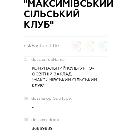
"МАКСИМІВСЬКИЙ
СІЛЬСЬКИЙ
КЛУБ"
riskFactors.title
0
0
0
dossier.fullName:
КОМУНАЛЬНИЙ КУЛЬТУРНО-
ОСВІТНІЙ ЗАКЛАД
"МАКСИМІВСЬКИЙ СІЛЬСЬКИЙ
КЛУБ"
dossier.opfSubType:
-
dossier.edrpo:
36869889